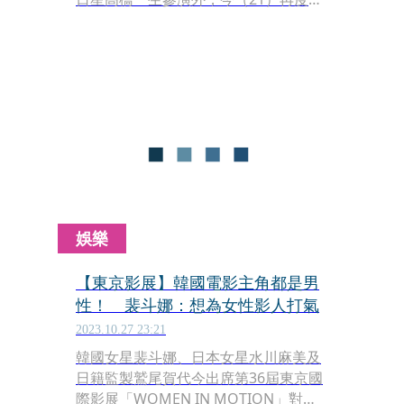
大公布日本女演員水川麻美加入該劇，
也是她首度來台演出。
娛樂
【東京影展】韓國電影主角都是男
性！ 裴斗娜：想為女性影人打氣
2023.10.27 23:21
韓國女星裴斗娜、日本女星水川麻美及
日籍監製鷲尾賀代今出席第36屆東京國
際影展「WOMEN IN MOTION」對談