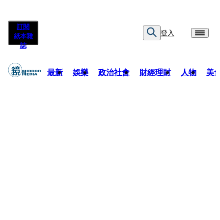
訂閱
登入
紙本雜
誌
最新
娛樂
政治社會
財經理財
人物
美