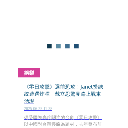
冠！公視在該時段成為國台語單元劇類
冠軍。在OTT平台也全奪冠。無奈的是
盜版影片竟已經流出，製作單位決定提
告。
娛樂
《零日攻擊》選前恐攻！Janet扮總
統遭遇炸彈 戴立忍驚見路上戰車
湧現
2025.06.25 11:38
備受國際高度關注的台劇《零日攻擊》
以中國對台灣侵略為題材，去年發布前