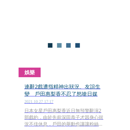
孕，但也有人指她暴瘦到身體狀況令人
憂心；如今又有媒體報導，她跟多年閨
密水川麻美絕交，結果兩位女星雙雙發
出聲明反擊。
娛樂
連辭2戲遭指精神出狀況、友誼生
變 戶田惠梨香不忍了怒嗆日媒
2021.10.27 17:17
日本女星戶田惠梨香近日無預警辭演2
部戲約，由於先前深田恭子才因身心狀
況不佳休息，戶田的舉動也讓讓粉絲、