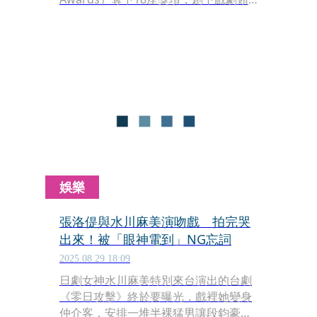
男主角真田廣之、女主角澤井杏奈都以
亞裔演員身分拿獎、甚至以全日語對白
的演出稱帝，宣布開拍第2季。人氣J-
pop團體Snow Man成員目黑蓮，將加
入演出，飾演全新角色「和忠」。
娛樂
張洛偍與水川麻美演吻戲 拍完哭
出來！被「眼神電到」NG忘詞
2025.08.29 18:09
日劇女神水川麻美特別來台演出的台劇
《零日攻擊》終於要曝光，戲裡她變身
仲介客，安排一堆半裸猛男讓段鈞豪摸