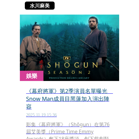
水川麻美
娛樂
《幕府將軍》第2季演員名單曝光
Snow Man成員目黑蓮加入演出陣
容
2025.11.19 15:36
影集《幕府將軍》（Shôgun）在第76
屆艾美獎（Prime Time Emmy
Awards）奪下18座獎項，創下戲劇類