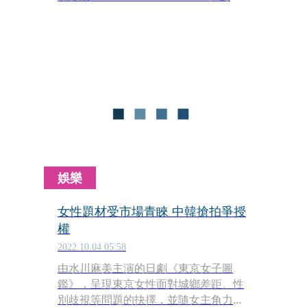
活動，分享身為女性影人在電影圈的經
歷和感受。裴斗娜分享20多年前曾親眼
見過女導演遭受不平等對待，現在這樣
的環境逐漸改善，但她嘆：「我經常在
想為何韓國這麼多男性當主角的電影，
我希望女性影人也能慢慢有發光發熱的
機會。」
娛樂
女性題材受市場青睞 中韓搶拍爭授
權
2022.10.04 05:58
由水川麻美主演的日劇《東京女子圖
鑑》，呈現東京女性面對城鄉差距、性
別歧視等問題的抉擇，並隨女主角力爭