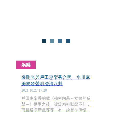
上游、不斷遷居，反映都會不同區域的
生活樣貌。6年前以深夜小品劇集推
出，吸引中國大陸、韓國、台灣等地爭
取授權。
娛樂
爆刪光與戶田惠梨香合照 水川麻
美怒發聲明澄清八卦
2021.10.27 17:28
戶田惠梨香的戲《秘密內幕～女警的反
擊～》播畢之後，被爆精神狀態不佳，
而且辭演新戲等等，有一說是準備懷