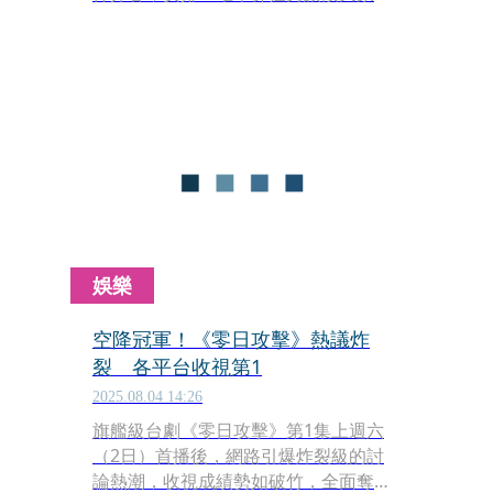
胸肌挑選；後段她上演一連串驚險動作
場面，包括遭黑衣人追捕，大打出手。
跟張洛偍更有一場臉紅心跳的吻戲，對
戲結束，張洛偍直接哭出來！全集都在
高雄取景拍攝，水川麻美驚豔高雄的捷
運站居然與公園結合得如此有設計感！
娛樂
空降冠軍！《零日攻擊》熱議炸
裂 各平台收視第1
2025.08.04 14:26
旗艦級台劇《零日攻擊》第1集上週六
（2日）首播後，網路引爆炸裂級的討
論熱潮，收視成績勢如破竹，全面奪