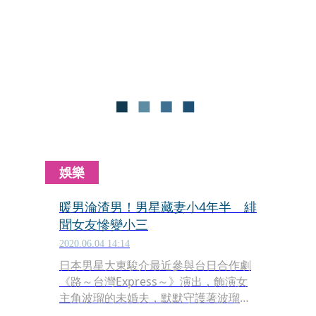
網友相當擔心，日媒就爆料戶田因5月
喪父，加上與好友水川麻美鬧翻導致精
神狀況不穩而停工。面對接二連三的爆
料，讓戶田惠梨香、水川麻美都忍不住
發文怒嗆日媒。
娛樂
暖男淪渣男！男星藏妻小4年半 緋
聞女友慘變小三
2020.06.04 14:14
日本男星大東駿介最近參與台日合作劇
《路～台灣Express～》演出，飾演女
主角波瑠的未婚夫，默默守護著波瑠，
怎料現實生活竟是個渣男。出道15年的