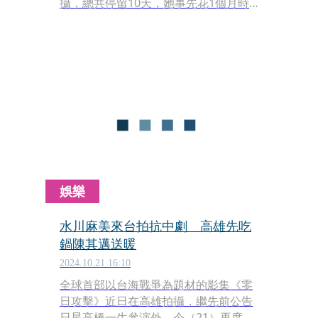
攝，總共停留10天，她事先花1個月時
間學中文，「畢竟是陌生環境，加上語
言不通，之前有一點不安，但台灣人溫
柔熱情讓他放下心中大石」。她笑說：
「台灣劇組便當又熱又好吃，雞腿是一
整隻的，讓她印象深刻」。台灣美食
多，「再這樣吃下去會變胖」。
娛樂
水川麻美來台拍抗中劇 高雄先吃
鍋陳其邁送暖
2024.10.21 16:10
全球首部以台海戰爭為題材的影集《零
日攻擊》近日在高雄拍攝，繼先前公告
日星高橋一生參演外，今（21）再度盛