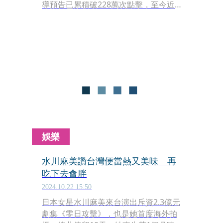
導預告已累積破228萬次點擊，至今近
50家海外媒體輪番專訪及報導。《零日
攻擊》今（25日）終於釋出正式預告，
一開場，謝怡芬（Janet）飾演的總統在
受訪時遭遇恐怖攻擊，背後大樓爆破巨
響，現場一片驚慌。
娛樂
水川麻美讚台灣便當熱又美味 再
吃下去會胖
2024.10.22 15:50
日本女星水川麻美來台演出斥資2.3億元
劇集《零日攻擊》，也是她首度海外拍