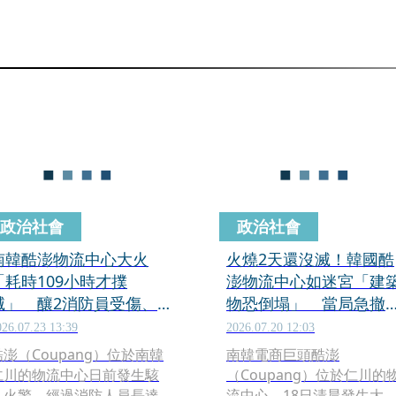
政治社會
政治社會
南韓酷澎物流中心大火
火燒2天還沒滅！韓國酷
「耗時109小時才撲
澎物流中心如迷宮「建
滅」 釀2消防員受傷、
物恐倒塌」 當局急撤
上百居民急撤離
民停課
026.07.23 13:39
2026.07.20 12:03
酷澎（Coupang）位於南韓
南韓電商巨頭酷澎
仁川的物流中心日前發生駭
（Coupang）位於仁川的
人火警，經過消防人員長達
流中心，18日清晨發生大