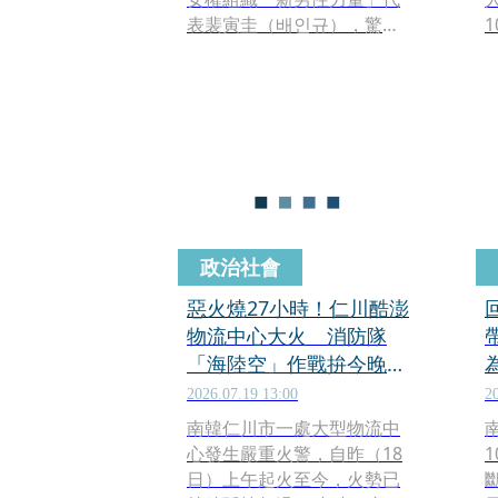
表裴寅圭（배인규），驚傳
於昨（5日）離世，享年36
歲。裴寅圭被發現陳屍在位
於仁川市、與現任女友共同
居住的公寓內。目前裴寅圭
的遺體已被移送至仁荷大學
醫院太平間安置，家屬尚未
設立靈堂。
政治社會
惡火燒27小時！仁川酷澎
物流中心大火 消防隊
「海陸空」作戰拚今晚撲
滅
2026.07.19 13:00
2
南韓仁川市一處大型物流中
心發生嚴重火警，自昨（18
日）上午起火至今，火勢已