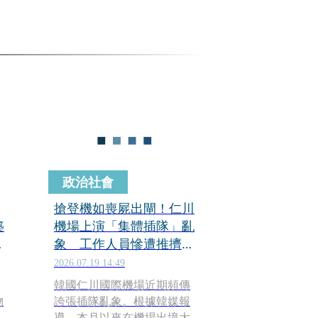
政治社會
搶登機如喪屍出閘！仁川
築
機場上演「集體插隊」亂
居
象 工作人員慘遭推擠受
傷
2026.07.19 14:49
韓國仁川國際機場近期頻傳
物
誇張插隊亂象。根據韓媒報
導，本月以來在機場出境大