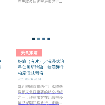
在失聯多日後被房東強行開
門，赫然發現原本僅約 4 坪
大的套房內竟堆滿垃圾，而
在一床整潔的棉被下，躺著
一具已完全乾枯成「木乃
伊」狀態的女屍。警方調查
發現，凶嫌金男不僅伴屍生
活長達1,277天，期間甚至還
在屍體旁吃飯、看電視、自
照，行徑極度扭曲，令社會
美食旅遊
大眾毛骨悚然。
中
好旅（有片）／沉浸式追
相
星仁川新體驗 韓國迎仕
柏度假城開箱
2025.08.06 20:01
鄰近韓國首爾的仁川國際機
場是東北亞重要的航空樞紐
之一，許多旅客在此轉機停
留或展開短程旅行。距離機