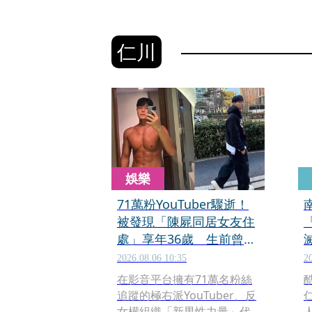
仁川
娛樂
71萬粉YouTuber驟逝！
被發現「陳屍同居女友住
處」享年36歲 生前曾爆
染毒、家暴前妻
2026.08.06 10:35
2
在影音平台擁有71萬名粉絲
追蹤的極右派YouTuber、反
女權組織「新男性力量」代