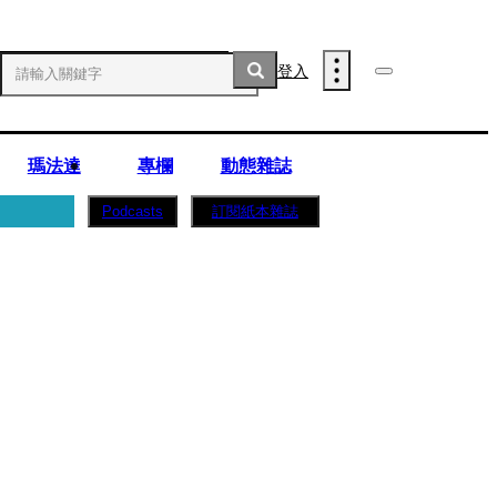
登入
瑪法達
專欄
動態雜誌
訂閱紙本雜誌
Podcasts