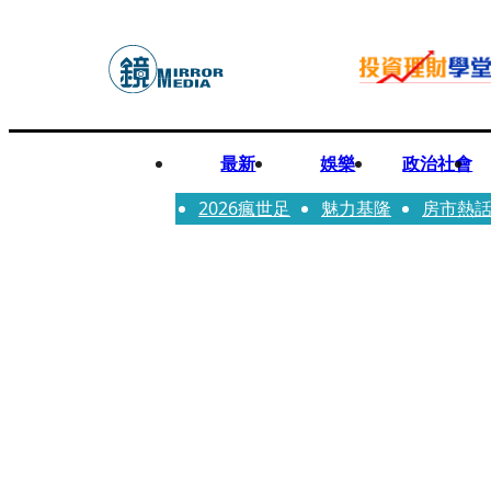
最新
娛樂
政治社會
2026瘋世足
魅力基隆
房市熱