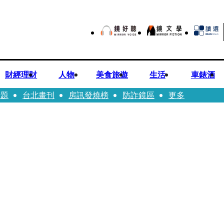
財經理財
人物
美食旅遊
生活
車錶酒
話題
台北畫刊
房訊發燒榜
防詐鏡區
更多