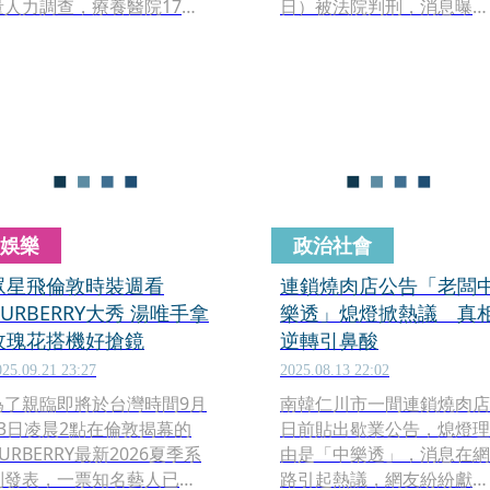
量人力調查，療養醫院17日
日）被法院判刑，消息曝
通報「誤認為石膏繃帶而錯
光，震驚當地社會。
誤丟棄」，警方18日表示，
確認斷肢為80多歲女性。
娛樂
政治社會
眾星飛倫敦時裝週看
連鎖燒肉店公告「老闆
URBERRY大秀 湯唯手拿
樂透」熄燈掀熱議 真
玫瑰花搭機好搶鏡
逆轉引鼻酸
025.09.21 23:27
2025.08.13 22:02
為了親臨即將於台灣時間9月
南韓仁川市一間連鎖燒肉店
23日凌晨2點在倫敦揭幕的
日前貼出歇業公告，熄燈理
URBERRY最新2026夏季系
由是「中樂透」，消息在網
列發表，一票知名藝人已前
路引起熱議，網友紛紛獻上