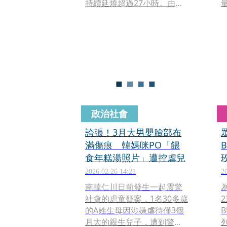
持續延燒超過27小時。由於
現場存放大量易燃物，加上
內部結構複雜，消防當局目
前正全力投入「地空聯合作
戰」，力求在今（19日）深
夜徹底控制火勢。
政治社會
誇張！3月大男嬰臉部布
滿傷痕 韓媽咪PO「餵
B
食年糕湯照片」遭控虐兒
2026.02.26 14:21
2
南韓仁川日前發生一起震驚
社會的虐童疑案，1名30多歲
的A姓生母因涉嫌虐待僅3個
B
月大的親生兒子，遭到警方