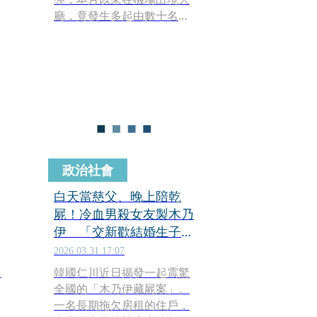
過
廳，竟發生多起由數十名中
置
國籍旅客組成的團體，無視
排隊秩序，直接衝向登機報
到櫃台的事件。
政治社會
白天當慈父、晚上陪乾
屍！冷血男殺女友製木乃
伊 「交新歡結婚生子」
仍伴屍3年
2026.03.31 17:07
人
韓國仁川近日揭發一起震驚
全國的「木乃伊藏屍案」。
一名長期拖欠房租的住戶，