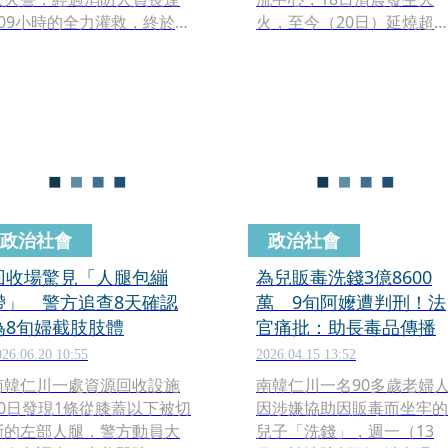
109小時的全力灌救，終於在
火，至今（20日）延燒超
週三晚間完全撲滅。這場熊
47小時仍未撲滅，由於建
熊大火不僅燒得驚人，也再
結構複雜，加上堆放大量可
次暴露出大型倉儲火警的致
燃物，部分建築有倒塌風
命危機。
險，當局已建議附近幼兒
園、小學停課。
政治社會
政治社會
回收場驚見「人腿包繃
為兒販毒洗錢3億8600
帶」 警方追查8天確認
萬 9旬阿嬤遭判刑！法
為8旬婦截肢肢體
官痛批：助長毒品傳播
026.06.20 10:55
2026.04.15 13:52
南韓仁川一處資源回收設施
南韓仁川一名90多歲老婦
10日發現1條從膝蓋以下被切
因涉嫌協助因販毒而坐牢的
斷的左部人腿，警方動員大
兒子「洗錢」，週一（13