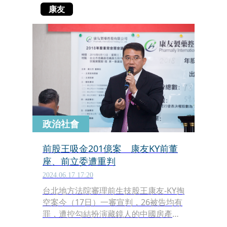
康友
政治社會
前股王吸金201億案 康友KY前董
座、前立委遭重判
2024.06.17 17:20
台北地方法院審理前生技股王康友-KY掏
空案今（17日）一審宣判，26被告均有
罪，遭控勾結扮演藏鏡人的中國房產大
亨王命亮的公司在台上市吸金詐騙201