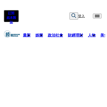
訂閱
登入
紙本雜
誌
最新
娛樂
政治社會
財經理財
人物
美