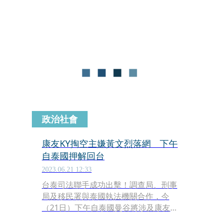
億元，造成上萬名投資人血本無歸的前
董事長黃文烈被重判25年，另涉炒股部
分，前立委吳光訓遭刑8年半；三洋威
士比董座陳玉蓮遭判9年；三洋威士比
大股東陳和順判刑8年；會計師施景
彬、江明南各判刑2年半；仍可上訴。
政治社會
康友KY掏空主嫌黃文烈落網 下午
自泰國押解回台
2023.06.21 12:33
台泰司法聯手成功出擊！調查局、刑事
局及移民署與泰國執法機關合作，今
（21日）下午自泰國曼谷將涉及康友KY
掏空案的外逃通緝犯黃文烈追緝返台，