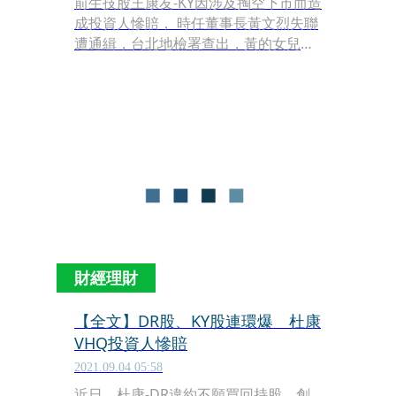
前生技股王康友-KY因涉及掏空下市而造
成投資人慘賠， 時任董事長黃文烈失聯
遭通緝，台北地檢署查出，黃的女兒黃
子庭在海外涉幫助父親洗錢到新加坡，
今（11日）遭檢方起訴。
財經理財
【全文】DR股、KY股連環爆 杜康
VHQ投資人慘賠
2021.09.04 05:58
近日，杜康-DR違約不願買回持股，創