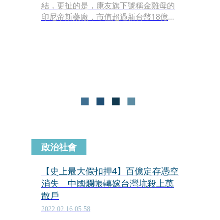
結，更扯的是，康友旗下號稱金雞母的
印尼帝斯藥廠，市值超過新台幣18億
元，原本自救會寄望好好經營藥廠，讓
康友浴火重生，賺回遭掏空的血汗錢，
但康友的新加坡子公司曾向安泰銀行借
貸1,720萬美元（約新台幣5億元），擔
保品卻是印尼帝斯藥廠的所有股權。
政治社會
【史上最大假扣押4】百億定存憑空
消失 中國爛帳轉嫁台灣坑殺上萬
散戶
2022.02.16 05:58