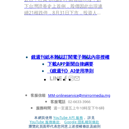
下台灣證券史上首例，股價因此出現連
續21根跌停，8月31日下市，投資人不
堪虧損，籌組自救會到處找立委求援；
除了杜康外，另家KY股VHQ在8月中也
傳可轉債暴跌，償債能力出問題的窘
境。由於近年來境外公司回台掛牌的
DR、KY公司問題頻傳，金管會要如何
施展公權力、保護投資人的權利，備受
鏡週刊紙本雜誌
訂閱電子雜誌
內容授權
矚目。
下載APP
新聞自律綱要
《鏡週刊》AI使用準則
客服信箱
MM-onlineservice@mirrormedia.mg
客服電話
02-6633-3966
服務時間
週一至週五上午10時至下午6時
本網頁使用
YouTube API 服務
， 詳見
YouTube 服務條款
、
Google 隱私權與條款
瀏覽此頁面即代表您同意上述授權條款及細則