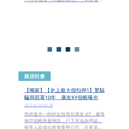
長黃文烈的女兒黃子庭起訴，成為全案
首波偵結的被告。
政治社會
【獨家】【史上最大假扣押1】驚駭
騙局部署10年 康友KY假帳曝光
2022.02.16 05:58
曾經風光一時的生技股后康友-KY，爆發
掏空假帳無量慘跌，已下市淪為壁紙，
被害人組成自救會重整公司，近來派人