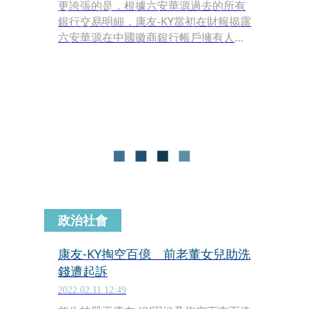
更誇張的是，根據六安華源過去的所有
銀行交易明細，康友-KY當初在財報揭露
六安華源在中國徽商銀行帳戶擁有人民
幣23億元（約新台幣上百億元）定存，
這也是小股東看好買進康友的關鍵因素
之一，但隨著六安華源帳戶曝光後，餘
額竟顯示僅人民幣45萬元（約新台幣
197萬元），交易明細從未出現該筆百
億鉅款，不免讓人懷疑定存單造假，以
此坑騙台灣投資人。
政治社會
康友-KY掏空百億 前老董女兒助洗
錢遭起訴
2022.02.11 12:49