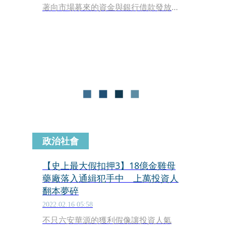
著向市場募來的資金與銀行借款發放股
利，塑造營收假象，美化公司未來大餅
的手法，加上利用俗諺「用他的土，糊
他的壁」的賤招割韭菜，宛如老鼠會翻
版，行徑相當惡劣。
政治社會
【史上最大假扣押3】18億金雞母
藥廠落入通緝犯手中 上萬投資人
翻本夢碎
2022.02.16 05:58
不只六安華源的獲利假像讓投資人氣