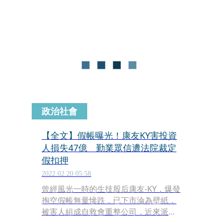
本無歸，今（14日）依違反證交法等罪
將黃、王等人與查帳會計師施景彬與江
明南等29人起訴。
政治社會
【全文】假帳曝光！康友KY害投資
人損失47億 勤業眾信遭法院裁定
假扣押
2022.02.20 05:58
曾經風光一時的生技股后康友-KY，爆發
掏空假帳無量慘跌，已下市淪為壁紙，
被害人組成自救會重整公司，近來派人