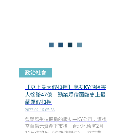
赴中國取得康友子公司六安華源帳冊，
驚覺六安華源長年虧損逾新台幣30億
元，不但早已停工，還積欠銀行及民間
債主大筆爛債，顯見康友從一開始來台
申請上市即存心詐騙。為防相關人脫
產，投保中心出面替小股東求償，獲法
院裁定假扣押勤業眾信聯合會計師事務
所及2名會計師與康友高層共47億元，
創下司法史上最高金額記錄。
政治社會
【史上最大假扣押】康友KY假帳害
人慘賠47億 勤業眾信面臨史上最
嚴厲假扣押
2022.02.16 05:58
曾榮膺生技股后的康友—KY公司，遭掏
空百億元資產下市後，台北地檢署2月
11日依違反《洗錢防制法》，將前董事