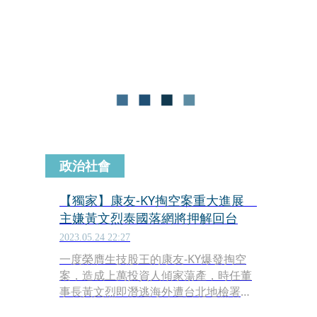
解送台灣台北地方法院歸案。
政治社會
【獨家】康友-KY掏空案重大進展
主嫌黃文烈泰國落網將押解回台
2023.05.24 22:27
一度榮膺生技股王的康友-KY爆發掏空
案，造成上萬投資人傾家蕩產，時任董
事長黃文烈即潛逃海外遭台北地檢署通
緝及起訴，本刊掌握權威消息指出，黃