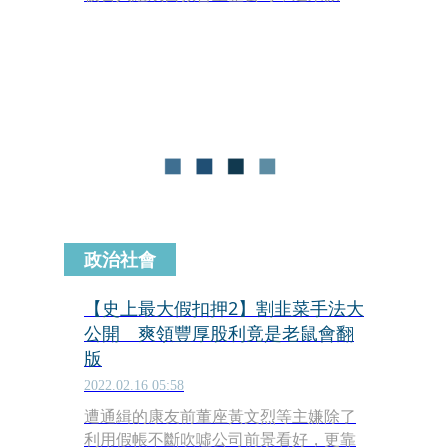
赴中國取得康友子公司六安華源帳冊，
驚覺六安華源這10年來幾乎都處於虧損
狀態，慘賠逾新台幣30億元，不但早已
停工，還積欠銀行及民間債主大筆爛
債，顯見康友從一開始來台申請上市即
存心詐騙。
政治社會
【史上最大假扣押2】割韭菜手法大
公開 爽領豐厚股利竟是老鼠會翻
版
2022.02.16 05:58
遭通緝的康友前董座黃文烈等主嫌除了
利用假帳不斷吹噓公司前景看好，更靠