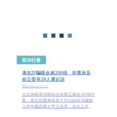
文烈已在泰國落網，檢警正在協調遣返
作業，近日可望將他押解回台受審。
政治社會
康友詐騙吸金逾200億 前董座及
前立委等29人遭起訴
2022.03.14 12:13
台北地檢署偵辦前生技股王康友-KY掏空
案，查出前董事長黃文烈勾結扮演藏鏡
人的中國房產大亨王命亮，在台上市吸
金詐騙201億元，造成上萬名投資人血