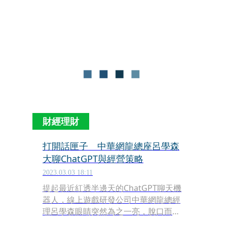
型浪潮，董事會已通過成立「AI發展中
心」，統籌集團內外的AI技術應用與資
源佈局。
財經理財
打開話匣子 中華網龍總座呂學森
大聊ChatGPT與經營策略
2023.03.03 18:11
提起最近紅透半邊天的ChatGPT聊天機
器人，線上遊戲研發公司中華網龍總經
理呂學森眼睛突然為之一亮，脫口而
出：「這對寫程式或從事資訊科技的人