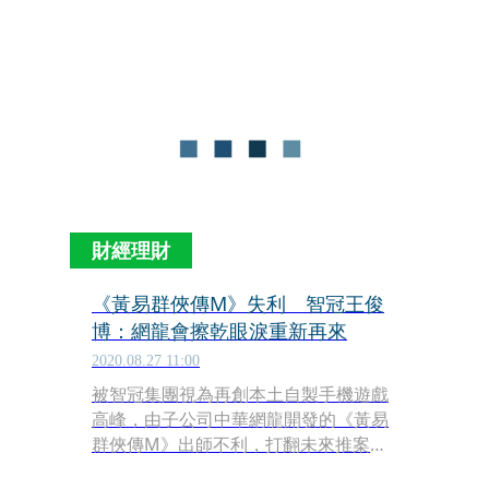
產業佈局的新期許，王俊博在活動上特
別化身列車長，帶領團隊啟動一站式服
務列車，宣示前進海外、躍向新程。其
中，金融科技業務藍新科技將於今年上
半年將完成公開發行，最快2年內完成
上市計畫。
財經理財
《黃易群俠傳M》失利 智冠王俊
博：網龍會擦乾眼淚重新再來
2020.08.27 11:00
被智冠集團視為再創本土自製手機遊戲
高峰，由子公司中華網龍開發的《黃易
群俠傳M》出師不利，打翻未來推案計
畫，身兼網龍董事長的智冠集團大家長