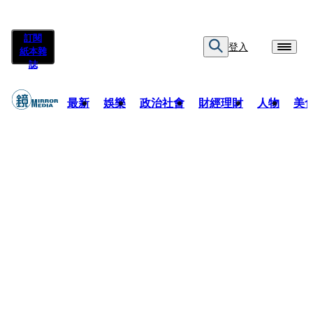
訂閱
登入
紙本雜
誌
最新
娛樂
政治社會
財經理財
人物
美