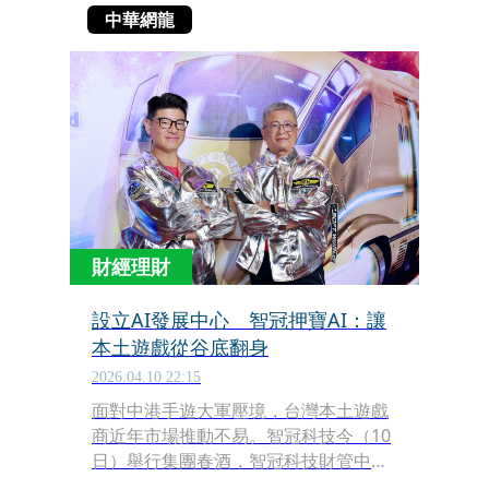
中華網龍
財經理財
設立AI發展中心 智冠押寶AI：讓
本土遊戲從谷底翻身
2026.04.10 22:15
面對中港手遊大軍壓境，台灣本土遊戲
商近年市場推動不易。智冠科技今（10
日）舉行集團春酒，智冠科技財管中心
總經理鍾興博宣布，為因應全球科技轉