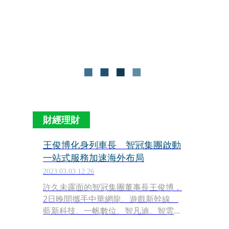
來說，真的是一件令人興奮的事情。」
緊接著，便滔滔不絕地解釋起類神經網
路是如何運作，讓人從他的身上看到哪
股永不熄滅的軟體工程師魂。
財經理財
王俊博化身列車長 智冠集團啟動
一站式服務加速海外布局
2023.03.03 12:26
許久未露面的智冠集團董事長王俊博，
2日晚間攜手中華網龍、遊戲新幹線、
藍新科技、一帆數位、智凡迪、智雲科
技等子公司主管，一起宣示智冠對數位