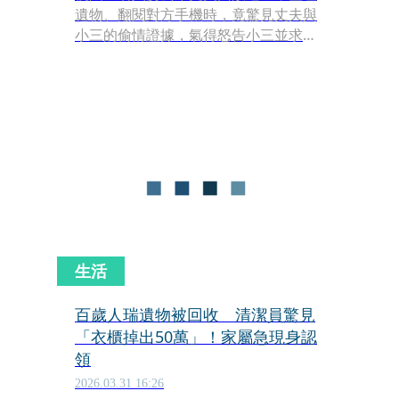
遺物、翻閱對方手機時，竟驚見丈夫與
小三的偷情證據，氣得怒告小三並求償
100萬元。
生活
百歲人瑞遺物被回收 清潔員驚見
「衣櫃掉出50萬」！家屬急現身認
領
2026.03.31 16:26