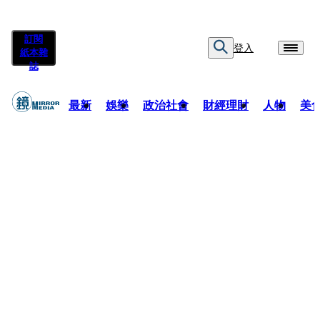
訂閱
登入
紙本雜
誌
最新
娛樂
政治社會
財經理財
人物
美