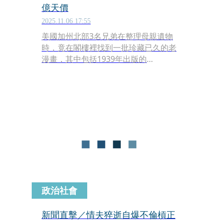
億天價
2025.11.06 17:55
美國加州北部3名兄弟在整理母親遺物
時，竟在閣樓裡找到一批珍藏已久的老
漫畫，其中包括1939年出版的
《Superman No.1》（超人創刊號），
以及5本早期《Action Comics》（動作
漫畫）珍本。拍賣公司推估，這批收藏
的價值恐超過600萬美元（約新台幣
1.85億）。
政治社會
新聞直擊／情夫猝逝自爆不倫槓正