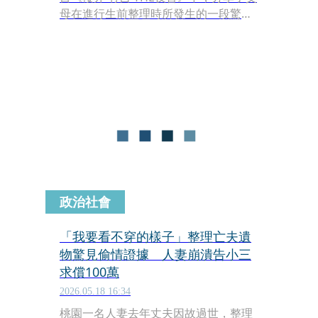
母在進行生前整理時所發生的一段驚人
插曲。當天節目邀請了2019年歷經喪父
之痛的梅宮安娜擔任嘉賓，在探討遺物
整理與財產繼承的話題時，藤本美貴順
勢詢問櫻井翔是否曾考慮過生前整理。
櫻井翔透露，自己的父母目前正在著手
進行這項工作，甚至連他私底下從小到
大的存摺都完整地保存著。
政治社會
「我要看不穿的樣子」整理亡夫遺
物驚見偷情證據 人妻崩潰告小三
求償100萬
2026.05.18 16:34
桃園一名人妻去年丈夫因故過世，整理