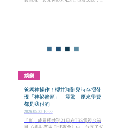
母親的手鐲居然不見了，且這個手鐲鄭
琇月戴了幾十年，從不離身。離奇的
是，警方今（8）日到殯儀館查證時，
發現手鐲還在鄭琇月遺體手上。
娛樂
爸媽神操作！櫻井翔翻兒時存摺發
現「神祕箭頭」 震驚：原來學費
都是我付的
2026.05.23 10:00
「嵐」成員櫻井翔21日在TBS電視台節
目《櫻井·有吉 THE夜會》中，分享了父