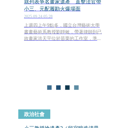
就列表爭名畫家遺產 直擊法官帶
小三、元配履勘火爆場面
2025.09.24 05:28
上週四上午9點多，國立台灣藝術大學
書畫藝術系教授劉靜敏，帶著律師到已
故畫家洪天宇位於苗栗的工作室，準備
和法官及法院人員進行履勘；法院人員
抵達後，洪妻與洪子也在律師陪同下現
身。本刊調查，劉靜敏與洪天宇外遇多
年，2年前洪猝逝後，劉宣稱洪欠她400
多萬元，不顧自己小三的身分，對洪的
遺孀及兒子提告，要他們替洪還債。
政治社會