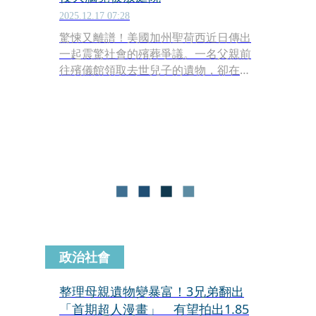
2025.12.17 07:28
驚悚又離譜！美國加州聖荷西近日傳出
一起震驚社會的殯葬爭議。一名父親前
往殯儀館領取去世兒子的遺物，卻在返
家清洗時發現，袋中裝的並非衣物，而
是死者的人腦組織。家屬目前已正式對
殯儀館提起訴訟，指控對方嚴重失職、
不當處理人類遺骸。
政治社會
整理母親遺物變暴富！3兄弟翻出
「首期超人漫畫」 有望拍出1.85