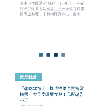
台中市大肚區清潔隊昨（30日）下午前
往民宅收運大型家具，將一座舊衣櫃帶
回隊上整理，未料抽屜竟掉出一個牛皮
紙袋，裡面裝了現金50.9萬元，隨即送
交警方連絡失主，家屬獲報後立刻趕到
警局，心情相當激動，原來該衣櫃是日
前過世的百歲長輩所有，他們在整理遺
物時沒有發現，差點就把長輩的畢生積
蓄當廢棄物全丟了。
政治社會
「想吃妳布丁」尪遺物驚見閨密露
胸照 大尺度嚇壞女兒！元配怒告
小三