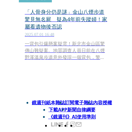
「人骨身分仍是謎」金山八煙步道
驚見無名屍 疑為4年前失蹤婦！家
屬看遺物後否認
2025.07.01 16:48
一背包引爆懸案疑雲！新北市金山區驚
傳山難疑案。地質調查人員日前在八煙
野溪溫泉步道意外發現一個背包，警方
接獲通報後在周邊地區竟然找到一具人
類骨骸。初步懷疑可能與2020年失蹤的
婦人有關，但家屬查看遺物後表示並非
本人所有，警方已啟動DNA比對程序，
身分與死因仍待釐清。
鏡週刊紙本雜誌
訂閱電子雜誌
內容授權
下載APP
新聞自律綱要
《鏡週刊》AI使用準則