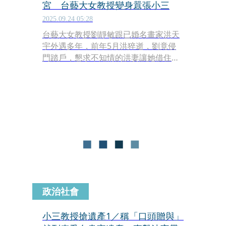
宮 台藝大女教授變身囂張小三
2025.09.24 05:28
台藝大女教授劉靜敏跟已婚名畫家洪天
宇外遇多年，前年5月洪猝逝，劉竟侵
門踏戶，懇求不知情的洪妻讓她借住洪
的工作室「追思故友」，事後主動解鎖
洪的手機，自爆是小三，還插手洪的告
別式。洪妻原本不想追究，沒想到劉竟
然先下手，以洪欠她數百萬元為由，對
洪家母子提告，要求還錢，洪妻實在忍
無可忍，反告劉侵害配偶權，法院月初
判劉要賠洪妻20萬元；至於劉提告的案
件，上週進行履勘，雙方在法官面前互
嗆，最後不歡而散。
政治社會
小三教授搶遺產1／稱「口頭贈與」