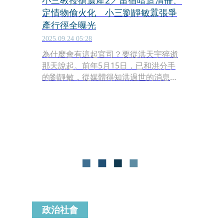
小三教授搶遺產2／留宿暗造清冊、
定情物偷火化 小三劉靜敏囂張爭
產行徑全曝光
2025.09.24 05:28
為什麼會有這起官司？要從洪天宇猝逝
那天說起。前年5月15日，已和洪分手
的劉靜敏，從媒體得知洪過世的消息，
透過友人聯繫洪妻，自稱洪的摯友，希
望洪妻能讓她借住洪的苗栗工作室「追
思故友」，洪妻沒多想便一口答應，直
到一年多後才驚覺被設局。
政治社會