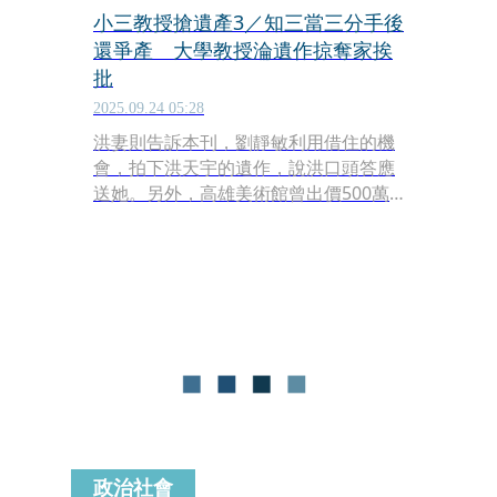
小三教授搶遺產3／知三當三分手後
還爭產 大學教授淪遺作掠奪家挨
批
2025.09.24 05:28
洪妻則告訴本刊，劉靜敏利用借住的機
會，拍下洪天宇的遺作，說洪口頭答應
送她。另外，高雄美術館曾出價500萬
元要收藏的「奇立丹溪」三連畫，那是
洪無法出席兒子的畢業典禮，為了彌補
兒子創作的畫作，不可能給外人，劉卻
說洪曾口頭贈予她。洪妻忍不住痛罵：
「劉為了爭產，使出奧步對我們提告，
甚至侵門踏戶、自爆是小三，真的欺人
太甚，不告不行！」
政治社會