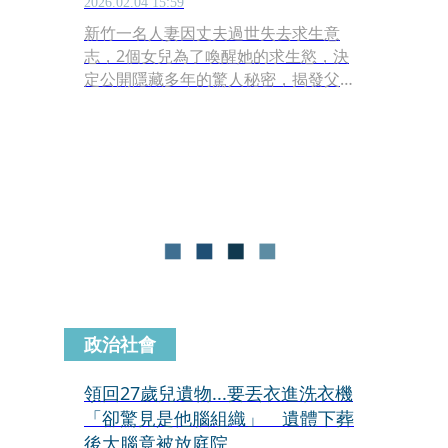
2026.02.04 15:59
新竹一名人妻因丈夫過世失去求生意
志，2個女兒為了喚醒她的求生慾，決
定公開隱藏多年的驚人秘密，揭發父親
生前與母親高中閨密的地下情！女兒向
媽媽揭發這位常來家裡聚餐的熟面孔阿
姨、私下與父親往來極度露骨，婦人得
知真相後氣到提告閨密小三，最終經法
院判賠20萬元。可上訴。
政治社會
領回27歲兒遺物...要丟衣進洗衣機
「卻驚見是他腦組織」 遺體下葬
後大腦竟被放庭院