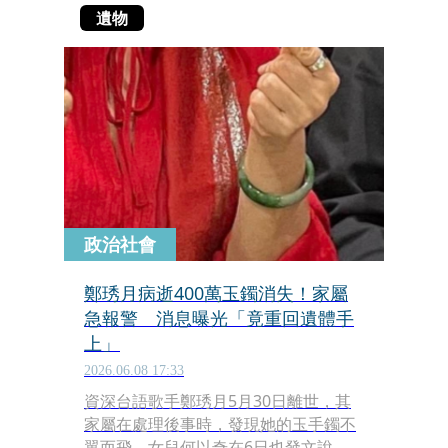
遺物
政治社會
鄭琇月病逝400萬玉鐲消失！家屬
急報警 消息曝光「竟重回遺體手
上」
2026.06.08 17:33
資深台語歌手鄭琇月5月30日離世，其
家屬在處理後事時，發現她的玉手鐲不
翼而飛，女兒何以奇在6日也發文說，