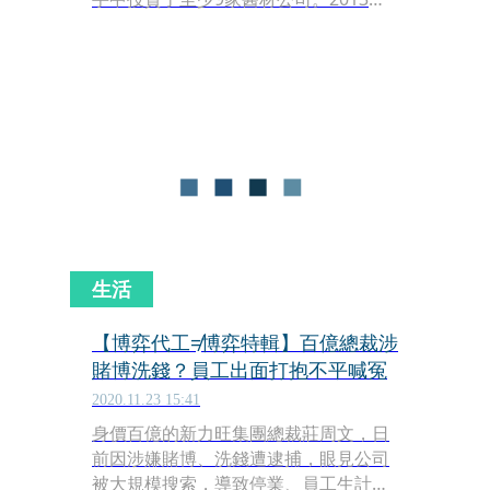
年，他成立互貴興業，號召交大幫、緯
創董事長林憲銘及中租加入，工廠一路
從中國四川蓋到台灣竹北。「在證交所
的鼓勵下，互貴興業已規劃明年上創新
板。」宣明智首度對外透露旗下醫材廠
的上市計畫。
生活
【博弈代工≠博弈特輯】百億總裁涉
賭博洗錢？員工出面打抱不平喊冤
2020.11.23 15:41
身價百億的新力旺集團總裁莊周文，日
前因涉嫌賭博、洗錢遭逮捕，眼見公司
被大規模搜索，導致停業、員工生計難