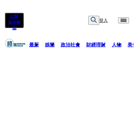
訂閱
登入
紙本雜
誌
最新
娛樂
政治社會
財經理財
人物
美