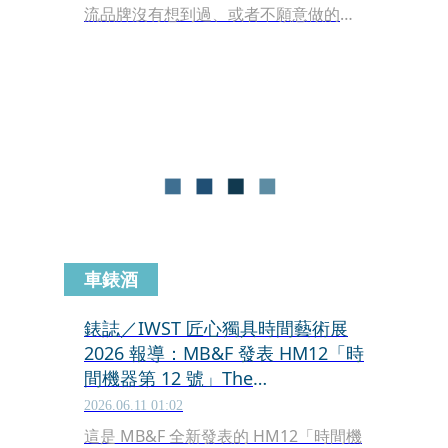
流品牌沒有想到過、或者不願意做的功
能。
車錶酒
錶誌／IWST 匠心獨具時間藝術展
2026 報導：MB&F 發表 HM12「時
間機器第 12 號」The
Guardian「守護者」
2026.06.11 01:02
這是 MB&F 全新發表的 HM12「時間機