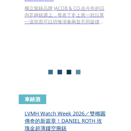
獨立製錶品牌 JACOB & CO.在今年的日
內瓦鐘錶週上，發表了史上第一款以單
一滾筒而可以切換演奏兩首不同旋律的
音樂盒腕錶。在腕錶機芯如此微小的空
間之中，JACOB & CO.發明了「橫向位
移不到 1 毫米」的精密工程，而讓這款
The Godfather II 音樂腕錶，能在《教
父》電影中的〈愛情〉與〈華爾滋〉雙
主題旋律之間，自由切換。
車錶酒
LVMH Watch Week 2026／雙橢圓
傳奇的新篇章！DANIEL ROTH 玫
瑰金超薄鏤空腕錶