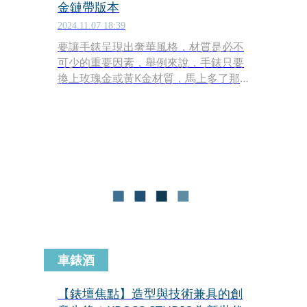
金鏈帶版本
2024.11.07 18:39
要讓手錶呈現出奢華風格，材質是必不
可少的重要因素，舉例來說，手錶只要
換上玫瑰金或黃K金材質，馬上多了那
麽點優雅貴氣，奢華讓人一眼就看得
見。但同樣是貴金屬，白K金材質或許
就沒那麼吃香了，因為顏色與精鋼材質
相近，相比前兩者來說風格更低調內
斂，更偏向給「內行人」與「自己」欣
賞的選項。如果是最頂級、象徵珍稀的
鉑金（Platinum），那就是更高的「修
行」了，因為真要一眼分辨鉑金與白K
金之間的差異，非常有難度，但比起K
金材質，入手鉑金款要付出更多更多更
多的代價。所以我會說這些購入鉑金材
車錶酒
質手錶的客層，是修為境界更高的頂級
藏家，無論在心態還是財力上都是如
【錶壇焦點】造型與技術兼具的創
此。