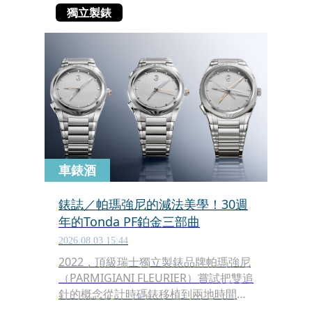
獨立製錶
車錶酒
錶誌／帕瑪強尼的減法美學！30週
年的Tonda PF鉑金三部曲
2026.08.03 15:44
2022，頂級瑞士獨立製錶品牌帕瑪強尼
（PARMIGIANI FLEURIER）嘗試把雙追
針的概念從計時碼錶移植到兩地時間；
隔年，它又把同一套邏輯縮小到一分鐘