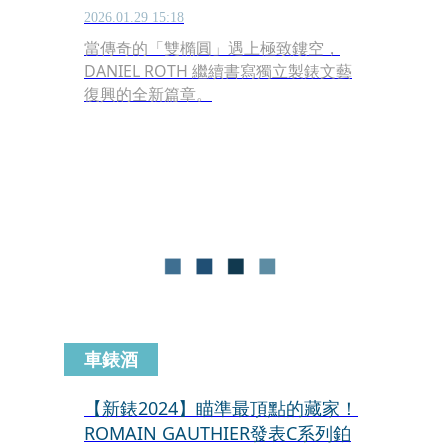
2026.01.29 15:18
當傳奇的「雙橢圓」遇上極致鏤空，
DANIEL ROTH 繼續書寫獨立製錶文藝
復興的全新篇章。
車錶酒
【新錶2024】瞄準最頂點的藏家！
ROMAIN GAUTHIER發表C系列鉑