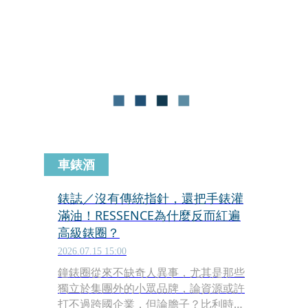
與五分鐘；到了今年，設計團隊乾脆做
出一只平常看不見計時功能、啟動後才
突然現身的神奇計時。這三只錶分別是
Tonda PF GMT Rattrapante、Tonda
PF Minute Rattrapante，以及最新的
Tonda PF Chronographe
Mystérieux；三者看似處理三種不同需
求，但骨子裡玩得其實都是化繁為簡、
以簡馭繁的「減法」美學。
車錶酒
錶誌／沒有傳統指針，還把手錶灌
滿油！RESSENCE為什麼反而紅遍
高級錶圈？
2026.07.15 15:00
鐘錶圈從來不缺奇人異事，尤其是那些
獨立於集團外的小眾品牌，論資源或許
打不過跨國企業，但論膽子？比利時獨