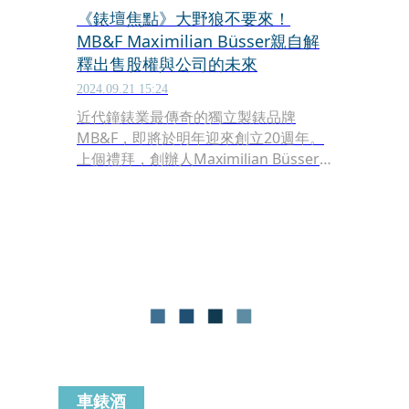
《錶壇焦點》大野狼不要來！
MB&F Maximilian Büsser親自解
釋出售股權與公司的未來
2024.09.21 15:24
近代鐘錶業最傳奇的獨立製錶品牌
MB&F，即將於明年迎來創立20週年。
上個禮拜，創辦人Maximilian Büsser
來台與收藏家見面，我們也安排了一場
特別活動，由經銷MB&F達15年的
Swiss Prestige葳鑠公司總經理Lori
Shen，與Max進行對談。兩人真不愧是
一起創業的革命夥伴，在鏡頭前掏心掏
肺的，就連Max幾歲時得過幾次胃潰瘍
的個人隱私，也全都說了。
車錶酒