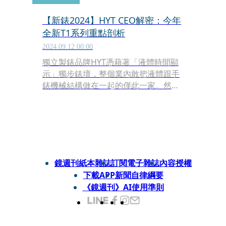
【新錶2024】HYT CEO解密：今年
全新T1系列重點剖析
2024.09.12 00:00
獨立製錶品牌HYT憑藉著「液體時間顯
示」獨步錶壇，整個業內敢把液體跟手
錶機械結構做在一起的僅此一家。然而
2021年遭逢疫情衝擊，HYT宣布破產，
但馬上回血，同年底正式重新運營，讓
招牌特色得以持續延續下去。隨著中間
代理權轉移，今年HYT正式重返台灣市
場，攜手成為SHH台北101鐘錶概念店
陣營一份子，而近日品牌新任CEO
鏡週刊紙本雜誌
訂閱電子雜誌
內容授權
Vahé Vartzbed來到台灣，帶來2024年
下載APP
新聞自律綱要
全新力作T1系列，跟我們介紹這個系列
《鏡週刊》AI使用準則
的關鍵特色。