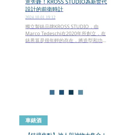
意先鋒！KROSS STUDIO為新世代
設計的前衛時計
2024.10.01 19:12
獨立製錶品牌KROSS STUDIO，由
Marco Tedeschi在2020年所創立，在
錶界算是很年輕的存在，將造型和功能
做出完美結合是品牌的矢志，也因此
KROSS STUDIO的造型都具有前衛感，
和Warner Bros.華納兄弟、DC漫畫等
公司的合作，也讓他們的實際作品充滿
天馬行功的想像力，在造型上激發出更
多的靈感與變化。
車錶酒