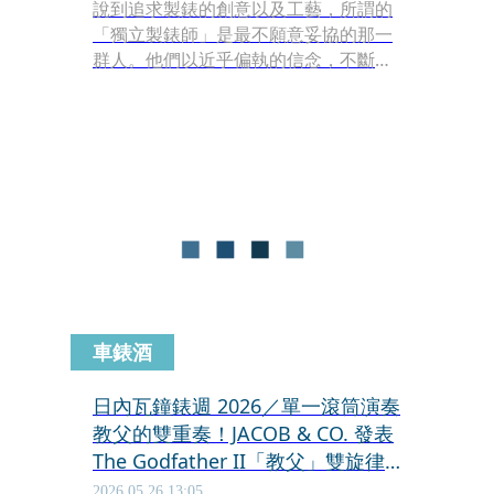
說到追求製錶的創意以及工藝，所謂的
「獨立製錶師」是最不願意妥協的那一
群人。他們以近乎偏執的信念，不斷測
試、挑釁、拓展著鐘錶的彊界，將機
械、藝術、對時間的哲學思考融合於一
起。而這也就是為什麼，僅管獨立製錶
看似小眾，但總有一群死忠的擁護者，
以實際行動，支持這一些固執的人，繼
續創作。
車錶酒
日內瓦鐘錶週 2026／單一滾筒演奏
教父的雙重奏！JACOB & CO. 發表
The Godfather II「教父」雙旋律
音樂盒腕錶
2026.05.26 13:05