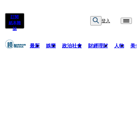
訂閱
登入
紙本雜
誌
最新
娛樂
政治社會
財經理財
人物
美