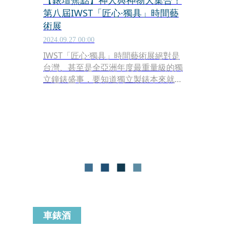
【錶壇焦點】神人與神物大集合！
第八屆IWST「匠心·獨具」時間藝
術展
2024.09.27 00:00
IWST「匠心·獨具」時間藝術展絕對是
台灣、甚至是全亞洲年度最重量級的獨
立鐘錶盛事，要知道獨立製錶本來就數
量稀少，加上這幾年市場大好，基本上
一到貨就交給客人了，能看到實錶本尊
真的得碰碰運氣，所以能在一個展覽之
中看到這麼多頂級神物齊聚一堂，是難
得可貴的機會。
車錶酒