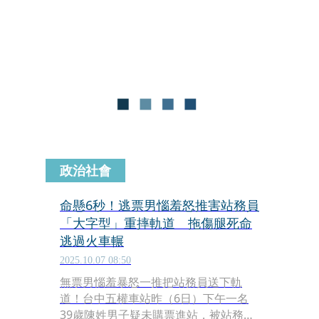
殺人未遂罪送辦，檢方訊後依殺人未遂
罪向台中地院聲請羈押，法院稍早裁定
羈押。
政治社會
命懸6秒！逃票男惱羞怒推害站務員
「大字型」重摔軌道 拖傷腿死命
逃過火車輾
2025.10.07 08:50
無票男惱羞暴怒一推把站務員送下軌
道！台中五權車站昨（6日）下午一名
39歲陳姓男子疑未購票進站，被站務員