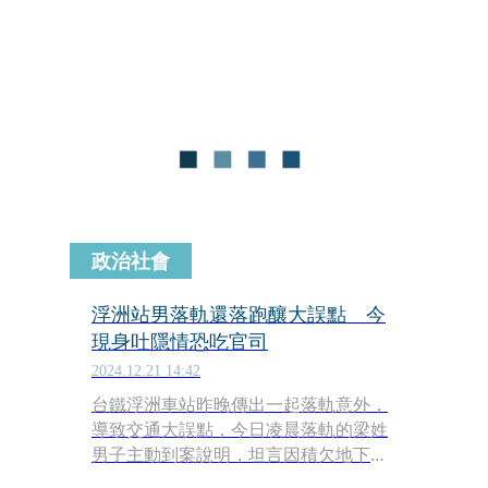
43分於鳳山車站及台北車站也都發生民
眾落軌意外，時間相差僅1分鐘，所幸
沒有人員死亡。
政治社會
浮洲站男落軌還落跑釀大誤點 今
現身吐隱情恐吃官司
2024.12.21 14:42
台鐵浮洲車站昨晚傳出一起落軌意外，
導致交通大誤點，今日凌晨落軌的梁姓
男子主動到案說明，坦言因積欠地下錢
莊債務才意圖尋短，後因發現列車從身