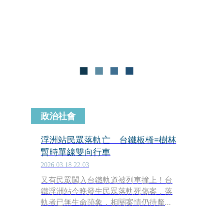
悉，死者為88歲的蘇姓男子，落軌的詳
細原因待進一步調查。
政治社會
浮洲站民眾落軌亡 台鐵板橋=樹林
暫時單線雙向行車
2026.03.18 22:03
又有民眾闖入台鐵軌道被列車撞上！台
鐵浮洲站今晚發生民眾落軌死傷案，落
軌者已無生命跡象，相關案情仍待釐
清。樹林至板橋站區間西正線路線不