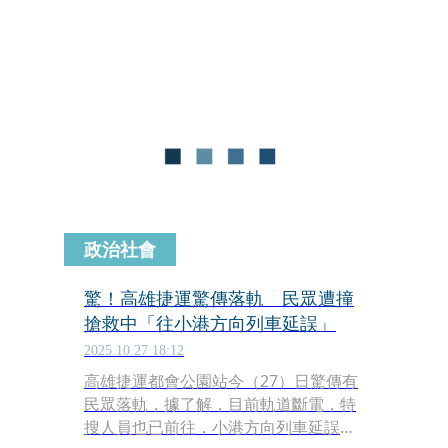
因衝撞列車，當場身亡。而後續南下列
車也因此受到影響。
政治社會
驚！高雄捷運驚傳落軌 民眾遭撞
搶救中「往小港方向列車延誤」
2025.10.27 18:12
高雄捷運都會公園站今（27）日驚傳有
民眾落軌，據了解，目前軌道斷電，特
搜人員也已前往，小港方向列車延誤，