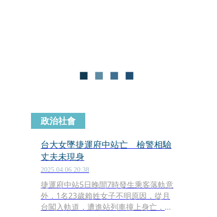
撞擊當場死亡，造成該站列車雙向延
誤。
政治社會
台大女墜捷運府中站亡 檢警相驗
丈夫未現身
2025.04.06 20:38
捷運府中站5日晚間7時發生乘客落軌意
外，1名23歲賴姓女子不明原因，從月
台闖入軌道，遭進站列車撞上身亡，該