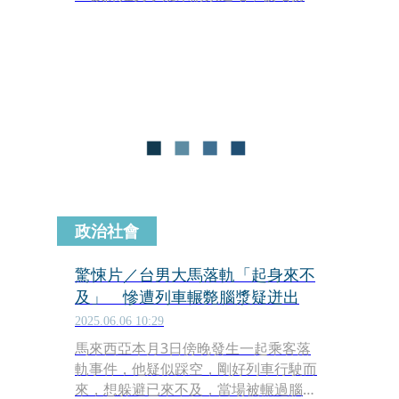
攔查後竟惱羞成怒，突然爆走——在眾
目睽睽之下，雙手猛推站務員，硬生生
將他推下鐵軌。
政治社會
驚悚片／台男大馬落軌「起身來不
及」 慘遭列車輾斃腦漿疑迸出
2025.06.06 10:29
馬來西亞本月3日傍晚發生一起乘客落
軌事件，他疑似踩空，剛好列車行駛而
來，想躲避已來不及，當場被輾過腦漿