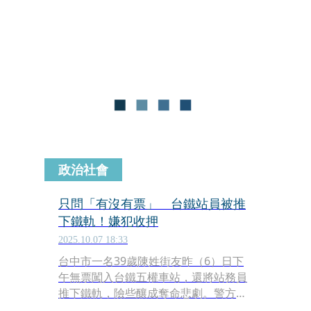
至於詳細發生原因，仍待進一步釐清。
政治社會
只問「有沒有票」 台鐵站員被推
下鐵軌！嫌犯收押
2025.10.07 18:33
台中市一名39歲陳姓街友昨（6）日下
午無票闖入台鐵五權車站，還將站務員
推下鐵軌，險些釀成奪命悲劇。警方昨
晚6時於車站附近將陳男逮捕，今早依