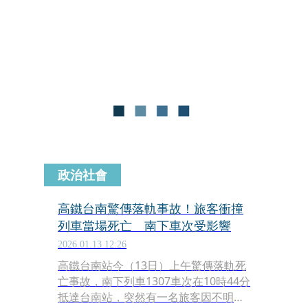
據警方初步指出，女子因用手機時未注
意周遭環境，摔落入軌道。
政治社會
高鐵台南驚傳落軌事故！旅客衝撞
列車當場死亡 南下車次受影響
2026.01.13 12:26
高鐵台南站今（13日）上午驚傳落軌死
亡事故，南下列車1307車次在10時44分
抵達台南站，突然有一名旅客因不明原