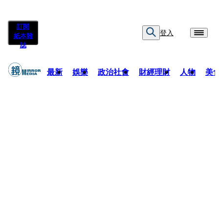
訂閱
登入
紙本雜
誌
最新
娛樂
政治社會
財經理財
人物
美