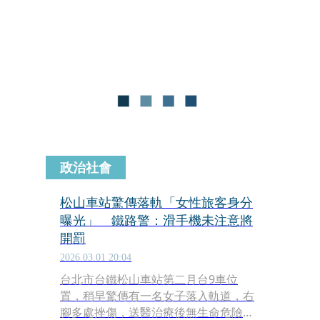
通，改東正線單線雙向行車，台鐵預估
23時恢復。
政治社會
松山車站驚傳落軌「女性旅客身分
曝光」 鐵路警：滑手機未注意將
開罰
2026.03.01 20:04
台北市台鐵松山車站第二月台9車位
置，稍早驚傳有一名女子落入軌道，右
腳多處挫傷，送醫治療後無生命危險。