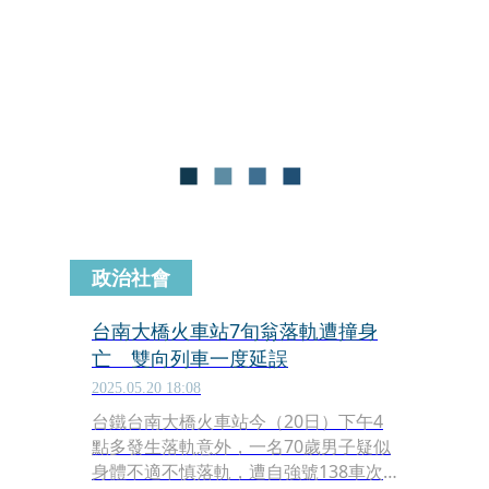
噴出，經查死者是1名台灣人，後續屍
體處理事宜有待家屬協調。
政治社會
台南大橋火車站7旬翁落軌遭撞身
亡 雙向列車一度延誤
2025.05.20 18:08
台鐵台南大橋火車站今（20日）下午4
點多發生落軌意外，一名70歲男子疑似
身體不適不慎落軌，遭自強號138車次