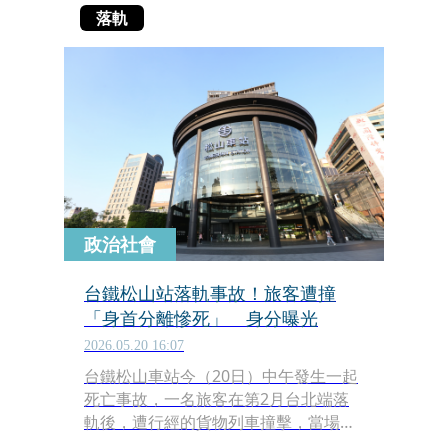
落軌
政治社會
台鐵松山站落軌事故！旅客遭撞
「身首分離慘死」 身分曝光
2026.05.20 16:07
台鐵松山車站今（20日）中午發生一起
死亡事故，一名旅客在第2月台北端落
軌後，遭行經的貨物列車撞擊，當場身
首分離死亡，嚇壞現場候車民眾。據