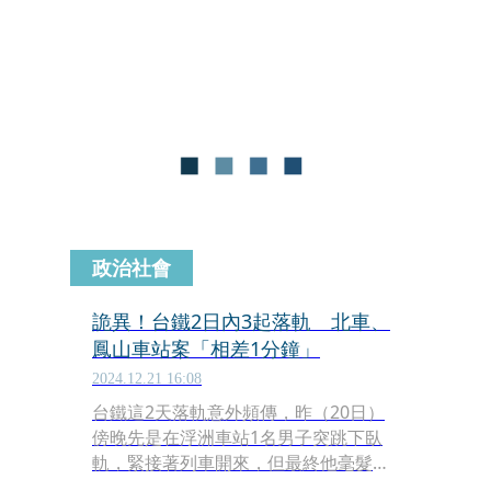
女子目前是台灣大學四年級學生，至於
事故原因仍待調查。
政治社會
詭異！台鐵2日內3起落軌 北車、
鳳山車站案「相差1分鐘」
2024.12.21 16:08
台鐵這2天落軌意外頻傳，昨（20日）
傍晚先是在浮洲車站1名男子突跳下臥
軌，緊接著列車開來，但最終他毫髮無
傷。沒想到今（21日）上午11時42分、