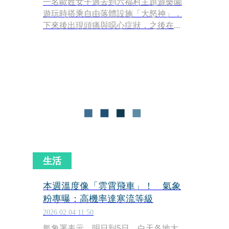
一名歐姓女子過去到六福村主題遊樂園
遊玩時搭乘自由落體設施「大怒神」，
下來後出現頭痛與噁心症狀，之後在園
區醫務室休息期間突然昏迷，送醫搶救
後仍於2天後死亡。家屬事後向業者提
出1,000萬元求償，但案件經法院審理，
一審與二審皆判決駁回，全案仍可再上
訴。
生活
本週溫度像「雲霄飛車」！ 氣象
粉專曝：高機率達寒流等級
2026.02.04 11:50
氣象署表示，明日到5日，白天各地大