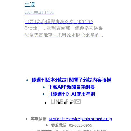
生還
2024.08.21 14:01
巴西1名心理學家布洛克（Karine
Brock），來到東南部一個遊樂園搭乘
兒童雲霄飛車，未料原本開心乘坐的
她，卻於途中被甩飛出座位，骨折昏迷
送入加護病房，不過她奇蹟般的存活下
來，就連醫生都難以置信。
鏡週刊紙本雜誌
訂閱電子雜誌
內容授權
下載APP
新聞自律綱要
《鏡週刊》AI使用準則
客服信箱
MM-onlineservice@mirrormedia.mg
客服電話
02-6633-3966