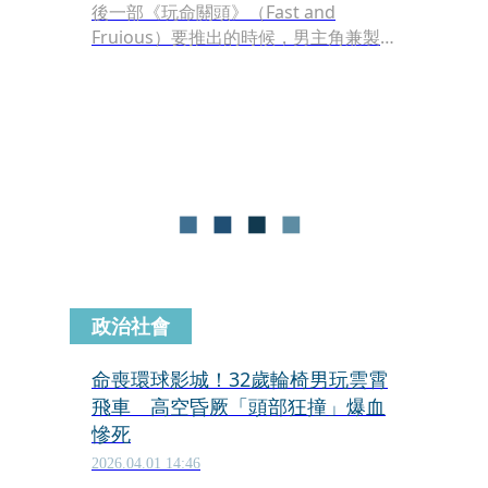
後一部《玩命關頭》（Fast and
Fruious）要推出的時候，男主角兼製
片馮迪索（Van Diesel）再度給大家一
個驚喜，就是除了最後一部的電影以
外，還有4部衍生影集陸續製作中。
政治社會
命喪環球影城！32歲輪椅男玩雲霄
飛車 高空昏厥「頭部狂撞」爆血
慘死
2026.04.01 14:46