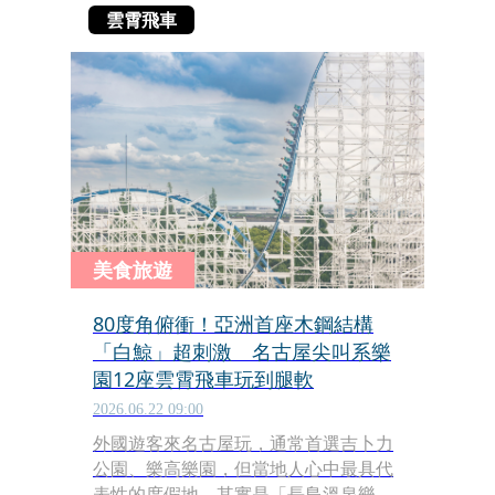
雲霄飛車
美食旅遊
80度角俯衝！亞洲首座木鋼結構
「白鯨」超刺激 名古屋尖叫系樂
園12座雲霄飛車玩到腿軟
2026.06.22 09:00
外國遊客來名古屋玩，通常首選吉卜力
公園、樂高樂園，但當地人心中最具代
表性的度假地，其實是「長島溫泉樂園