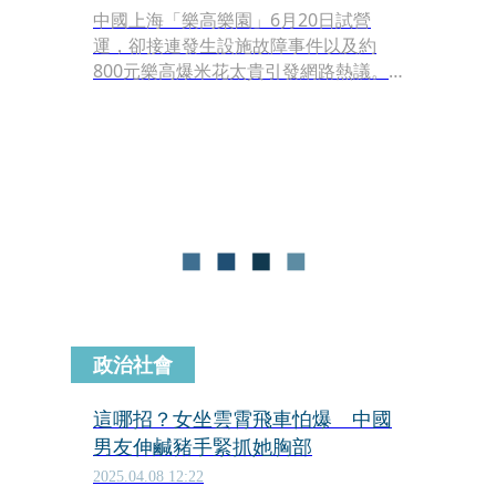
中國上海「樂高樂園」6月20日試營
運，卻接連發生設施故障事件以及約
800元樂高爆米花太貴引發網路熱議。
雲霄飛車「樂高大飛車」上週六中午在
高溫中在爬軌道途中突然停擺，導致10
多名遊客被困在半空中長達40分鐘。樂
高樂園表示已向遊客致歉；目擊者也還
原事件情況。
政治社會
這哪招？女坐雲霄飛車怕爆 中國
男友伸鹹豬手緊抓她胸部
2025.04.08 12:22