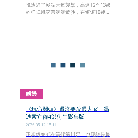
晚遭遇了極端天氣襲擊，高達12至13級
的強陣風夾帶滾滾黃沙，在短短10幾秒
內「由白晝變黑夜」，宛如災難電影中
的末日場景。
娛樂
《玩命關頭》還沒要放過大家 馮
迪索宣佈4部衍生影集版
2026.05.12 15:11
正當粉絲都在等候第11部、也應該是最