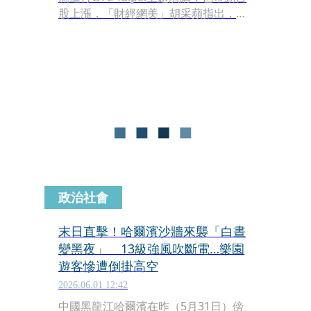
股上漲，「財經網美」胡采蘋指出，黃
仁勳還沒開口台股就大漲，還發現劍湖
山竟連續漲停，開玩笑說是輝達要買下
來當辦公室嗎？員工福利就是「雲霄飛
車」。
政治社會
末日直擊！哈爾濱沙牆來襲「白晝
變黑夜」 13級強風吹斷電…樂園
遊客慘遭倒掛高空
2026.06.01 12:42
中國黑龍江哈爾濱在昨（5月31日）傍