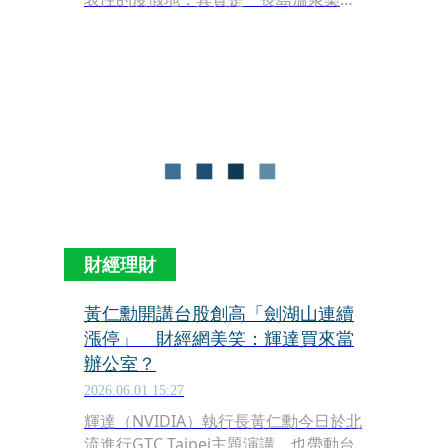
（Nagashima Spa Land）」。園區共
有多達12座雲霄飛車，被日本人稱「東
有富士急、西有長島」，與富士急樂園
並列，成為日本雲霄飛車迷心目中的刺
激殿堂。
財經理財
黃仁勳開講台股創高「劍湖山連續
漲停」 財經網美笑：輝達買來當
辦公室？
2026.06.01 15:27
輝達（NVIDIA）執行長黃仁勳今日於北
流進行GTC Taipei主題演講，也帶動台