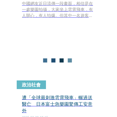
中國網友近日流傳一段畫面，相信是在
一處樂園拍攝，大家坐上雲霄飛車，有
人開心，有人怕爆。但其中一名遊客卻
拍到一段讓人吃驚的畫面，坐在他身後
的一對情侶，上演一段讓人難以理解的
互動。
政治社會
遭「全球最刺激雲霄飛車」輾過送
醫亡 日本富士急樂園驚傳工安意
外