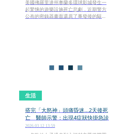
美國佛羅里達州奧蘭多環球影城發生一
起驚悚的遊樂設施死亡悲劇，近期警方
公布的密錄器畫面還原了事發後的駭人
現場。一名必須仰賴輪椅代步的32歲男
子，在搭乘高速雲霄飛車時突然失去意
識，導致頭部在劇烈搖晃中不斷猛力撞
擊座位結構。當列車進站時，男子已滿
臉是血、失去生命跡象，最終送醫宣告
不治。
生活
搭完「大怒神」頭痛昏迷...2天後死
亡 醫師示警：出現4症狀快掛急診
2026.03.12 13:59