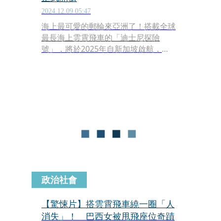
2024.12.09 05:47
海上最可愛的郵輪來亞洲了！搭載全球
最長海上雲霄飛車的「迪士尼探險
號」，將於2025年自新加坡啟航，
Klook為迪士尼探險號授權台灣分銷
商，將於12月10日上午8點正式開賣，4
天3夜每房最低只要958美元。
政治社會
【驚悚片】搭雲霄飛車繞一圈「人
消失」！ 巴西女被甩飛座位奇蹟