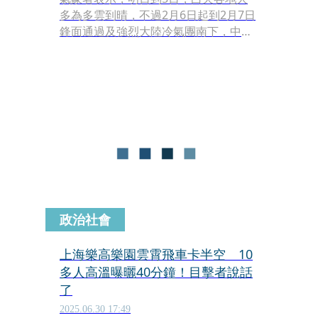
多為多雲到晴，不過2月6日起到2月7日
鋒面通過及強烈大陸冷氣團南下，中部
以北、東北部及東部天氣明顯轉冷。氣
象粉專「台灣颱風論壇─天氣特急」今
（4）日表示，「這週溫度起伏猶如雲
霄飛車 大家要做好準備唷」。
政治社會
上海樂高樂園雲霄飛車卡半空 10
多人高溫曝曬40分鐘！目擊者說話
了
2025.06.30 17:49