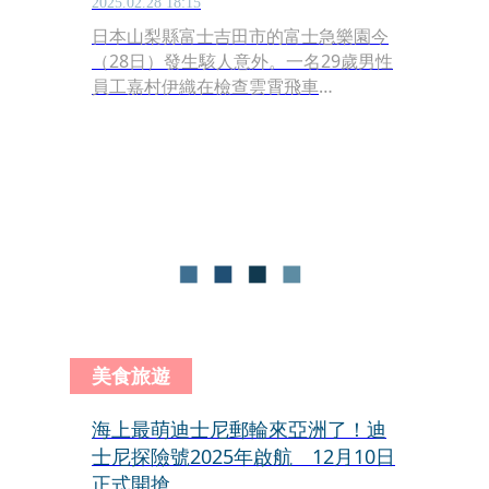
2025.02.28 18:15
日本山梨縣富士吉田市的富士急樂園今
（28日）發生駭人意外。一名29歲男性
員工嘉村伊織在檢查雲霄飛車
「EEJANAIKA」（ええじゃないか）
時，作業過程突遭雲霄飛車輾壓，當場
昏迷命危。儘管園方立即通報並派出醫
療直升機將他緊急送醫，仍不幸宣告不
治。
美食旅遊
海上最萌迪士尼郵輪來亞洲了！迪
士尼探險號2025年啟航 12月10日
正式開搶