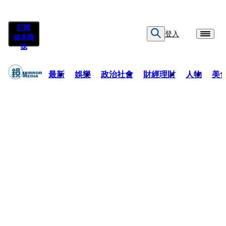
訂閱
登入
紙本雜
誌
最新
娛樂
政治社會
財經理財
人物
美