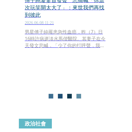
傅子純愛妻首發聲 悲痛喊「你這
次玩笑開太大了」：來世我們再找
到彼此
2026.06.08 11:21
男星傅子純罹患急性血癌，昨（7）日
16時許病逝淡水馬偕醫院。其妻子在今
天發文悲喊，「少了你的打呼聲，我失
眠了，老公你的寶貝心碎了，超痛苦。
心像是被撕開一半少了一塊」。
政治社會