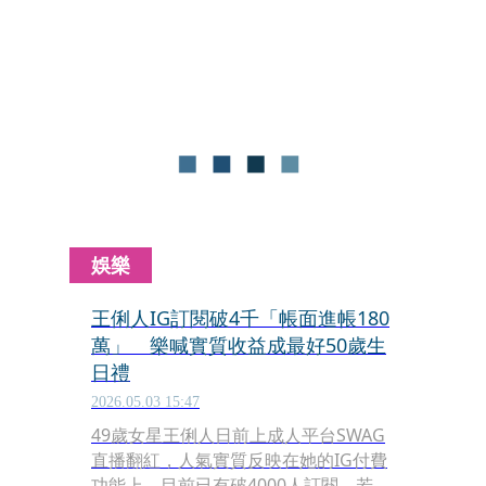
大方露出蜜桃臀，還疑似「上半身沒
穿」露出事業線，差點露點。
娛樂
王俐人IG訂閱破4千「帳面進帳180
萬」 樂喊實質收益成最好50歲生
日禮
2026.05.03 15:47
49歲女星王俐人日前上成人平台SWAG
直播翻紅，人氣實質反映在她的IG付費
功能上，目前已有破4000人訂閱，若不