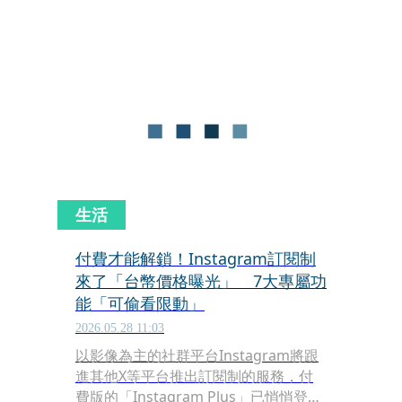
色的照片，並質疑寫下「能不能質量好
一點啊」，結果「質量」2字引起討
論，下方留言區引來正反網友熱議。
生活
付費才能解鎖！Instagram訂閱制
來了「台幣價格曝光」 7大專屬功
能「可偷看限動」
2026.05.28 11:03
以影像為主的社群平台Instagram將跟
進其他X等平台推出訂閱制的服務，付
費版的「Instagram Plus」已悄悄登陸