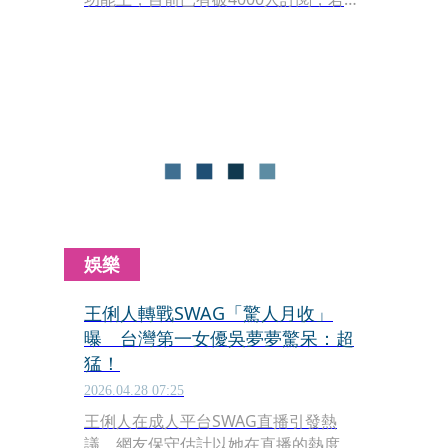
看平台抽成，帳面上單月至少有180萬
元進帳。月中將迎來50歲生日的王俐
人，今（3日）發文近來經營社群的心
得及人生體悟，她慶幸能看著大家跟她
一起隨新趨勢成長，稱這是最好的50歲
生日禮物之一。
娛樂
王俐人轉戰SWAG「驚人月收」
曝 台灣第一女優吳夢夢驚呆：超
猛！
2026.04.28 07:25
王俐人在成人平台SWAG直播引發熱
議，網友保守估計以她在直播的熱度，