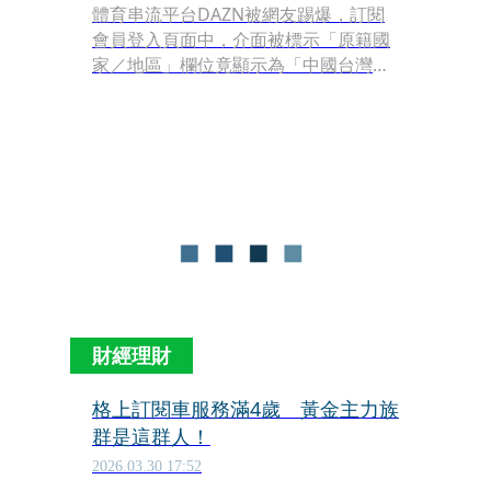
體育串流平台DAZN被網友踢爆，訂閱
會員登入頁面中，介面被標示「原籍國
家／地區」欄位竟顯示為「中國台灣省
（Taiwan, Province of China）」，引
發大票台灣用戶不滿，相關畫面曝光
後，迅速瘋傳社群媒體，掀起關注。對
此，DAZN也坦承英文介面誤植，已緊
急通知英國總公司協助修正。
財經理財
格上訂閱車服務滿4歲 黃金主力族
群是這群人！
2026.03.30 17:52