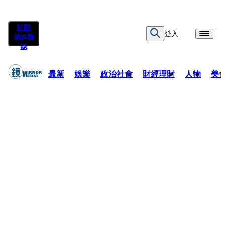
訂閱
登入
紙本雜
誌
最新
娛樂
政治社會
財經理財
人物
美