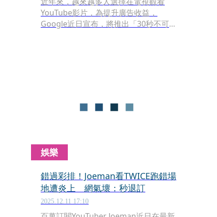
近年來，越來越多人選擇在電視觀看
YouTube影片，為提升廣告收益，
Google近日宣布，將推出「30秒不可
跳過廣告」，主要針對電視版YouTube
與串流裝置的觀看族群，確保品牌訊息
能「完整播放」，避免因使用者跳過而
影響廣告效果。
娛樂
錯過彩排！Joeman看TWICE跑錯場
地遭炎上 網氣壞：秒退訂
2025.12.11 17:10
百萬訂閱YouTuber Joeman近日在最新