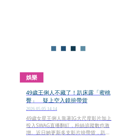
級房仲Zack」於昨（5日）發文證實噩
耗；而頻道原定於7日上傳的新片也成
為其最後身影。
娛樂
49歲王俐人不藏了！趴床露「蜜桃
臀」 疑上空入鏡拚帶貨
2026.05.05 14:14
49歲女星王俐人靠著IG大尺度影片加上
投入SWAG直播翻紅，粉絲追蹤數也激
增。近日她更新多支影片拚帶貨，趴床