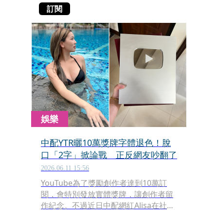
訂閱
娛樂
中配YTR曬10萬獎牌字體退色！脫
口「2字」掀論戰 正反網友吵翻了
2026.06.11 15:56
YouTube為了獎勵創作者達到10萬訂
閱，會特別發放實體獎牌，讓創作者留
作紀念。不過近日中配網紅Alisa在社群
媒體po文，曬出自己10萬獎牌上字體退