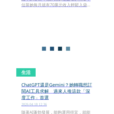
估算她每月就有70萬元收入輕鬆入袋，
驚人數字連成人女優吳夢夢看了也驚呼
「哇！超猛ㄟ！」
生活
ChatGPT還是Gemini？她轉職想訂
閱AI工具求解 過來人推這款「深
度工作」首選
2026.04.18 12:36
隨著AI蓬勃發展，能夠運用得宜，就能