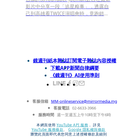
影片中分享一段「追星糗事」，透露自
己到高雄看TWICE演唱會時，竟跑錯場
地，錯失能觀看彩排的難得機會。他原
以為演唱會在高雄巨蛋，抵達後發現場
館正舉辦伍佰演唱會，連TWICE的照片
都找不到，才驚覺真正場地是高雄世運
主場館，匆忙趕場仍來不及。這段他以
輕鬆口吻分享的過程，意外引發TWICE
鏡週刊紙本雜誌
訂閱電子雜誌
內容授權
粉絲在Threads上大量不滿留言，風波
下載APP
新聞自律綱要
迅速延燒。
《鏡週刊》AI使用準則
客服信箱
MM-onlineservice@mirrormedia.mg
客服電話
02-6633-3966
服務時間
週一至週五上午10時至下午6時
本網頁使用
YouTube API 服務
， 詳見
YouTube 服務條款
、
Google 隱私權與條款
瀏覽此頁面即代表您同意上述授權條款及細則