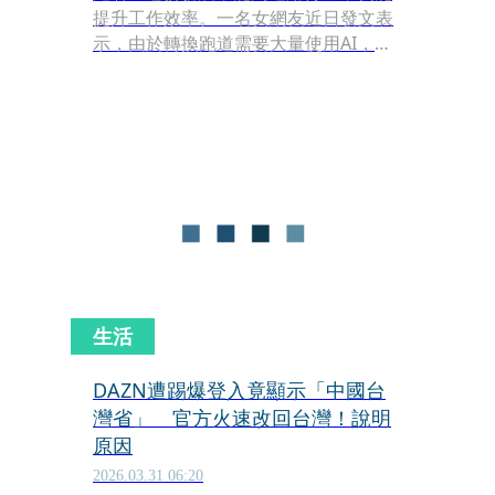
提升工作效率。一名女網友近日發文表
示，由於轉換跑道需要大量使用AI，剛
好續約電信門號贈送4000元AI升級版折
抵金，但不知該訂閱ChatGPT還是
Gemini？求助過來人給建議。不過，對
於兩個AI工具，各有擁護者；也不少人
建議，其實Claude的功能更適合原
PO。
生活
DAZN遭踢爆登入竟顯示「中國台
灣省」 官方火速改回台灣！說明
原因
2026.03.31 06:20