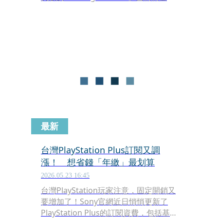
台灣，據悉，台灣版的每月收費為台幣
69元，付費可解鎖包含「延長限時動
態」「偷偷查看他人限動」等7大加值
功能。
最新
台灣PlayStation Plus訂閱又調
漲！ 想省錢「年繳」最划算
2026.05.23 16:45
台灣PlayStation玩家注意，固定開銷又
要增加了！Sony官網近日悄悄更新了
PlayStation Plus的訂閱資費，包括基