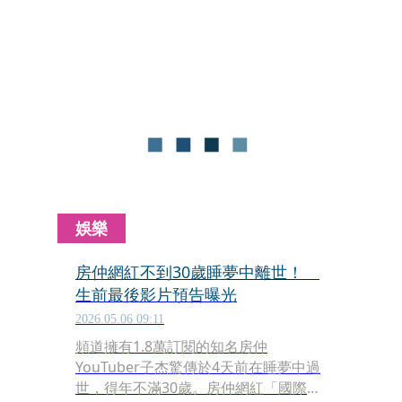
本、升級、高級三大方案的「單月」與
「3個月」用費已全面調漲，不過全年
度的「年費」則暫時維持原價。
娛樂
房仲網紅不到30歲睡夢中離世！
生前最後影片預告曝光
2026.05.06 09:11
頻道擁有1.8萬訂閱的知名房仲
YouTuber子杰驚傳於4天前在睡夢中過
世，得年不滿30歲。房仲網紅「國際超