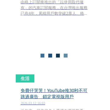
由格上訂閱車推出的「以使用取代擁
有」的汽車訂閱服務，在台灣推出服務
已有4年，累積用戶數突破2萬人。格上
訂閱車進一步分析數據發現，主力用戶
正是台灣6都男性，平均年齡約38歲，
其中又以新竹地區的訂閱成長力最高，
揭示出使用習慣最先轉移的消費板塊。
生活
免費仔哭哭！YouTube推30秒不可
跳過廣告 鎖定電視版用戶
2026.03.12 16:03