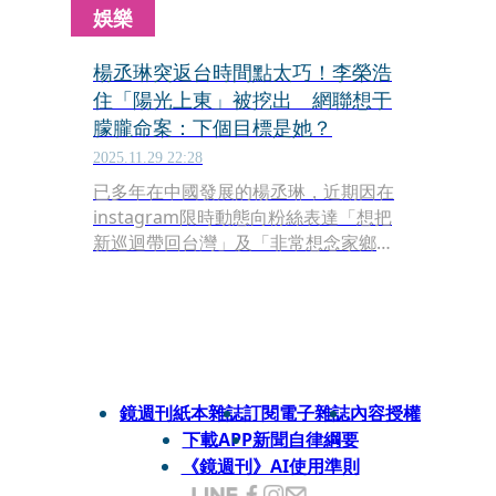
娛樂
楊丞琳突返台時間點太巧！李榮浩
住「陽光上東」被挖出 網聯想于
朦朧命案：下個目標是她？
2025.11.29 22:28
已多年在中國發展的楊丞琳，近期因在
instagram限時動態向粉絲表達「想把
新巡迴帶回台灣」及「非常想念家鄉」
的感性喊話，引發歌迷期待卻也意外掀
起另一波社群熱議。
鏡週刊紙本雜誌
訂閱電子雜誌
內容授權
下載APP
新聞自律綱要
《鏡週刊》AI使用準則