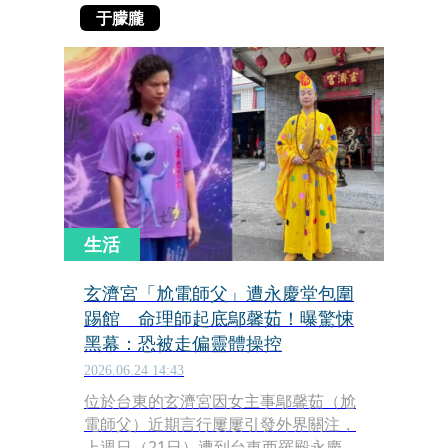
于朦朧
生活
玄濟宮「尬電師父」遭永慶堂包圍
踢館 命理師起底鄔馨茹！曝驚悚
黑幕：恐被走偏靈體操控
2026.06.24 14:43
位於台東的玄濟宮因女主事鄔馨茹（尬
電師父）近期言行屢屢引發外界關注，
上週日（21日）遭到台東西羅殿永慶堂