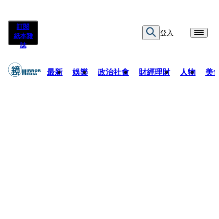
訂閱
登入
紙本雜
誌
最新
娛樂
政治社會
財經理財
人物
美