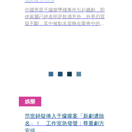
2026.04.23 15:19
中國男星于朦朧墜樓事件引起轟動，即
使家屬已經表明是飲酒意外，外界仍質
疑不斷，其中被點名當晚在聚會中的歌
手范世錡，也因此被輿論影響，演藝生
涯面臨危機。范世錡工作室今（23）日
突然公開「無犯罪紀錄證明」，並稱要
維權引起了熱議。
娛樂
范世錡疑捲入于朦朧案「新劇遭除
名」！ 工作室急發聲：尊重劇方
安排