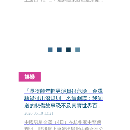
率眾前往踢館抗議。雙方在宮廟前擺開
陣勢，氣氛一度極為緊繃。西羅殿永慶
堂高喊要「掃蕩不正神」「斬惡鬼」，
而鄔馨茹則身穿濟公道袍現身迎戰。所
幸轄區警方提前部署大批警力在場維持
秩序，才讓這場宗教衝突沒有演變成流
血暴力事件。
娛樂
「長得帥年輕男演員很危險」金澤
驟逝扯出潛規則 名編劇嘆：我知
道的悲傷故事恐不及真實世界百分
之一
2026.06.18 13:21
中國男星金澤（4日）在杭州家中驚傳
驟逝，隨後網上更流出疑似由前女友公