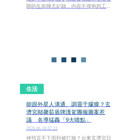
開的生前聊天紀錄，內容不僅抱怨工作
超時、過勞，更驚爆曾遭高層「潛規
則」對待，對話中甚至直接點名老東家
「華誼兄弟」。儘管該段語音的來源與
真實性尚待進一步查證，卻已在社群平
台掀起軒然大波。此外，名編劇日前也
無奈發文感嘆：「大概10年前開始，長
得帥的年輕男演員是很危險的。」
生活
能跟外星人溝通、調靈于朦朧？玄
濟宮鄔馨茹盾牌護駕團服圖案惹
議 名導猛轟「9大噴點」
2026.06.18 07:23
神預言不下雨秒被打臉？台東玄濟宮日