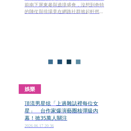
前南下屏東參與遶境盛會，沒想到奇特
的陣仗與排場竟在網路社群掀起軒然大
波！自稱「濟顛禪師」與「東方紫微聖
人」的主事者鄔馨茹，不僅率領大批信
眾換上印有外星人圖騰的紫色團服，身
邊更圍繞著手持透明壓克力盾牌的專屬
護衛隊。
娛樂
頂流男星炫「上過雜誌裡每位女
星」 台作家爆演藝圈核彈級內
幕！掀35萬人關注
2026.06.17 20:36