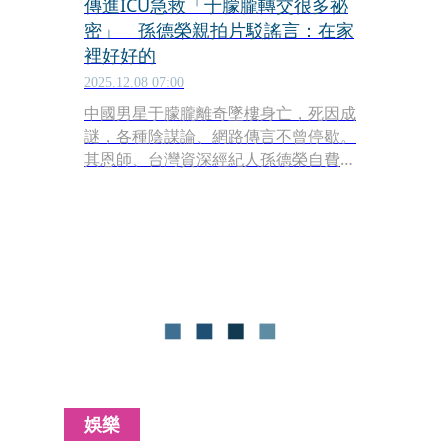
傳進ICU急救「于朦朧轉交很多祕
密」 孫德榮親拍片駁謠言：在家
裡好好的
2025.12.08 07:00
中國男星于朦朧離奇墜樓身亡，死因成
謎，各種陰謀論、網路傳言不曾停歇。
其恩師、台灣資深經紀人孫德榮自費替
其辦法會，頻遭惡意造謠，這次又有人
說他已進ICU吐血，他趕緊拍影片澄
清，「孫總在家裡好好的！」。
娛樂