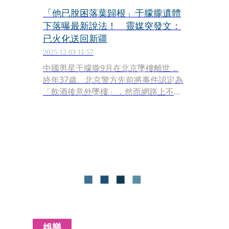
「他已脫困落葉歸根」于朦朧遺體
下落曝最新說法！ 靈媒突發文：
已火化送回新疆
2025.12.03 11:57
中國男星于朦朧9月在北京墜樓離世，
終年37歲。北京警方先前將事件認定為
「飲酒後意外墜樓」，然而網路上不時
出現質疑聲浪，包含疑似遭施暴的照片
與影片，使相關討論持續延燒。近期再
傳出新消息，指于朦朧的遺體已運回家
鄉新疆安葬，再度引起社群熱議。
娛樂