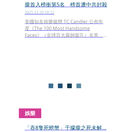
朧首入榜衝第5名 榜首遭中共封殺
2025.12.29 18:22
美國知名娛樂媒體 TC Candler 公布年
度《The 100 Most Handsome
Faces》（全球百大最帥面孔）名單，
今年榜單引發高度討論。37歲已故中國
男星于朦朧首次入選便名列第5名，官
方入圍畫面特別標註「REST IN
PEACE（安息）」，相關影像與文字設
計在社群平台掀起大量轉傳與留言；另
一方面，冠軍則由近年轉往海外發展的
中國男星張哲瀚奪下，再度成為話題焦
點。
娛樂
「吞8隻死螃蟹」于朦朧之死未解...