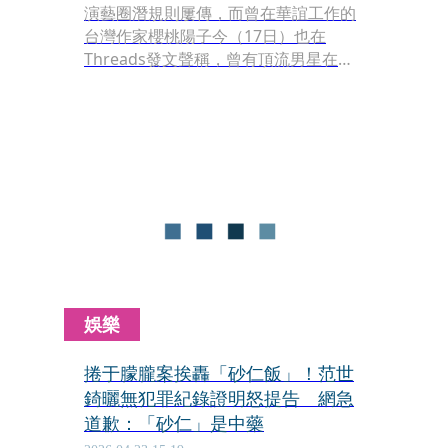
演藝圈潛規則屢傳，而曾在華誼工作的
台灣作家櫻桃陽子今（17日）也在
Threads發文聲稱，曾有頂流男星在她
面前翻雜誌炫耀：「這本雜誌裡的每個
女明星我都上過。」但引發關注的是，
當時在場的導演竟也得意說「我都搶在
他之前先上過了，只是他不知道。」一
連串爆料曝光後，引發熱議。
娛樂
捲于朦朧案挨轟「砂仁飯」！范世
錡曬無犯罪紀錄證明怒提告 網急
道歉：「砂仁」是中藥