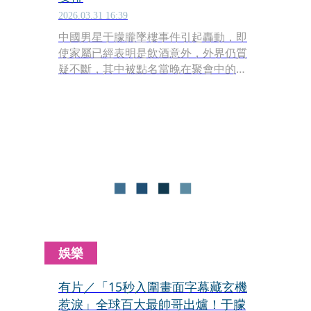
2026.03.31 16:39
中國男星于朦朧墜樓事件引起轟動，即
使家屬已經表明是飲酒意外，外界仍質
疑不斷，其中被點名當晚在聚會中的歌
手范世錡，也因此被輿論影響，演藝生
涯面臨危機。近日，他的新劇《月鱗綺
紀》將上檔，但卻被發現名字遭刪除，
工作室今（31）日表示，「尊重劇方宣
發安排」。
娛樂
有片／「15秒入圍畫面字幕藏玄機
惹淚」全球百大最帥哥出爐！于朦