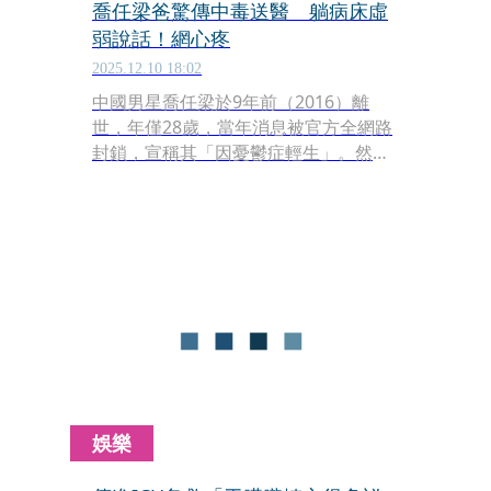
喬任梁爸驚傳中毒送醫 躺病床虛
弱說話！網心疼
2025.12.10 18:02
中國男星喬任梁於9年前（2016）離
世，年僅28歲，當年消息被官方全網路
封鎖，宣稱其「因憂鬱症輕生」。然而
近期因于朦朧疑似遭虐殺身亡一事再度
掀起討論，外界也重新關注喬任梁相關
話題。未料，喬任梁父親今（10日）驚
傳因食用死蟹中毒送醫，病床畫面曝光
後在網路瘋傳，引發大批網友擔憂。
娛樂