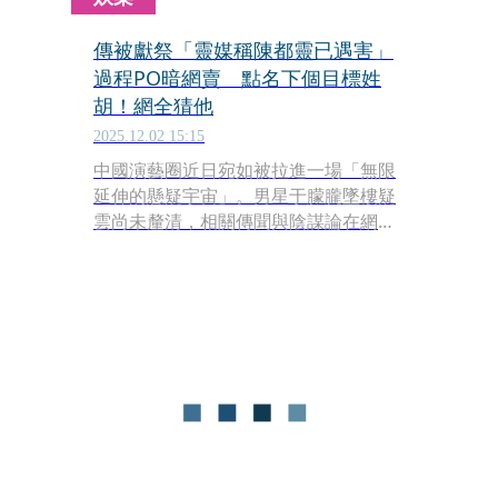
傳被獻祭「靈媒稱陳都靈已遇害」
過程PO暗網賣 點名下個目標姓
胡！網全猜他
2025.12.02 15:15
中國演藝圈近日宛如被拉進一場「無限
延伸的懸疑宇宙」。男星于朦朧墜樓疑
雲尚未釐清，相關傳聞與陰謀論在網路
持續發酵。