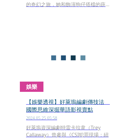
的奇幻之旅，她和飾演狗仔搭檔的薛仕
凌有大量對手戲，兩人3年前曾在《台
灣犯罪故事》合作，但當時並沒太多互
動，也遇到多年前崇拜的金鐘神劇搭
檔。
娛樂
【娛樂透視】好萊塢編劇傳技法
國際思維深掘華語影視賣點
2024.05.25 05:58
好萊塢資深編劇特雷卡拉韋（Trey
Callaway）曾參與《CSI犯罪現場：紐