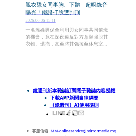
脫衣舔女同事胸、下體 超噁錄音
曝光！鐵證打臉遭判刑
2026.06.06 15:11
一名溫姓男保全利用與女同事共同值班
的機會，竟在深夜違反對方意願強脫其
衣物、環抱，甚至將其強拉至休息室內
猥褻。全案經台南地方法院審理後，法
官認定溫姓男保全嚴重欠缺尊重他人身
體自主權的觀念，依強制猥褻罪判處溫
姓男保全有期徒刑8個月，全案仍可上
訴。
鏡週刊紙本雜誌
訂閱電子雜誌
內容授權
下載APP
新聞自律綱要
《鏡週刊》AI使用準則
客服信箱
MM-onlineservice@mirrormedia.mg