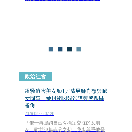
其擾，女老師明確拒絕後，男老師竟偷
拍、監控她，還把大量偷拍影片當證
據，向教育局誣指她遲到、早退，甚至
反控女老師對他性騷，女老師被迫轉調
其他學校，新學校又因為她與男老師的
糾紛，將她視為麻煩人物，處處刁難、
霸凌，她身心俱疲、忍痛辭職，轉往其
他學校應徵，也因同樣理由被拒於門
外，至今失業近半年，處境十分悽慘。
政治社會
跟騷迫害美女師1／渣男師肖想劈腿
女同事 她封鎖閃躲卻遭變態跟騷
報復
2026.08.03 07:28
「他一再強調自己有穩定交往的女朋
友，對我絕無非分之想，我也尊重他是