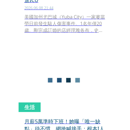
進ICU
2026.06.08 21:44
美國加州尤巴城（Yuba City）一家麥當
勞日前發生駭人傷害事件。1名年僅20
歲、剛完成訂婚的店經理雅各布．史密
斯（Jacob Smith），在工作期間竟遭
同事潑灑滾燙炸油，導致臉部、頸部、
雙手、肩膀及背部嚴重燒燙傷，目前仍
在加護病房接受治療，尚未脫離險境。
生活
月薪5萬準時下班！她曝「唯一缺
點」待不慣 網搶喊接手：根本I人