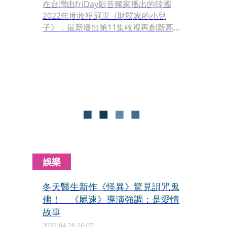
在台灣由friDay影音獨家播出的韓國
2022年度收視冠軍《財閥家的小兒
子》，最新播出第11集收視再創新高，
宋仲基在劇中持續「開外掛」，不但開
始逐步收購家族企業，也避開美國911
事件海外投資大豐收，沒想到在與李星
民乘車時竟發生嚴重車禍，幸好2人大
難不死且發現事有蹊蹺，但在追查幕後
主使者的過程中，李星民竟意外出現譫
妄現象，李星民展現精湛演技好評破
表。宋仲基日前至新加坡宣傳本劇時就
透露接下來的第12、13集會出現自己最
喜歡的情節，讓粉絲們更期待接下來的
劇情發展。
娛樂
冬天醫生新作《怪異》驚見詛咒鬼
佛！ 《屍速》導演強調：是愛情
故事
2022.04.28 16:07