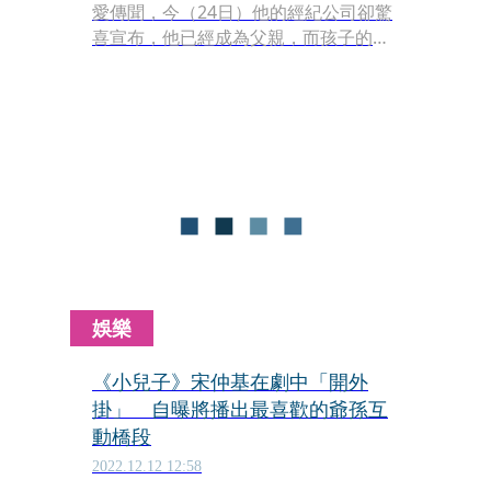
愛傳聞，今（24日）他的經紀公司卻驚
喜宣布，他已經成為父親，而孩子的母
親正是有「韓國黑珍珠」之稱的名模文
佳斌（文佳菲）。
娛樂
《小兒子》宋仲基在劇中「開外
掛」 自曝將播出最喜歡的爺孫互
動橋段
2022.12.12 12:58