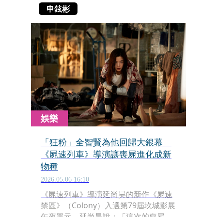
申鉉彬
娛樂
「狂粉」全智賢為他回歸大銀幕
《屍速列車》導演讓喪屍進化成新
物種
2026.05.06 16:10
《屍速列車》導演延尚昊的新作《屍速
禁區》（Colony）入選第79屆坎城影展
午夜單元，延尚昊說：「這次的喪屍和