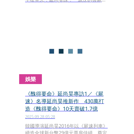
過去的很不一樣，剛被感染的喪屍起初
以四肢爬行，看起來原始又愚蠢。但隨
著感染者的數量變多，進化的速度和方
式超乎一般的人類。」
娛樂
《醜得要命》延尚昊專訪1／《屍
速》名導延尚昊推新作 430萬打
造《醜得要命》10天賣破1.7億
2025.09.28 05:28
韓國導演延尚昊2016年以《屍速列車》
締造全球新台幣29億元票房佳績，奠定