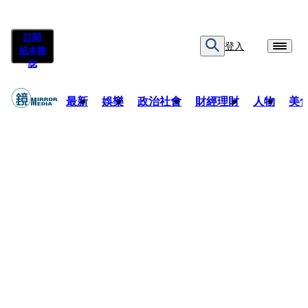
訂閱
登入
紙本雜
誌
最新
娛樂
政治社會
財經理財
人物
美