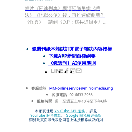
韓片《屍速列車》導演延尚昊繼《謗
法》《地獄公使》後，再推連續劇新作
《怪異》，請到《D.P：逃兵追緝令》
具教煥搭檔《機智醫生生活》「張冬
天」申鉉彬演出。故事描繪人類看到受
詛咒的鬼佛後，就會看見心中的地獄，
似乎和先前的《謗法》《地獄公使》有
鏡週刊紙本雜誌
訂閱電子雜誌
內容授權
異曲同工之妙，但延尚昊強調：「這是
下載APP
新聞自律綱要
一部愛情劇！」
《鏡週刊》AI使用準則
客服信箱
MM-onlineservice@mirrormedia.mg
客服電話
02-6633-3966
服務時間
週一至週五上午10時至下午6時
本網頁使用
YouTube API 服務
， 詳見
YouTube 服務條款
、
Google 隱私權與條款
瀏覽此頁面即代表您同意上述授權條款及細則