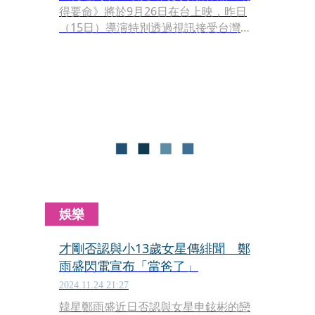
得要命》將於9月26日在台上映，昨日
（15日）導演特別透過視訊接受台灣媒
體聯訪，親自分享拍攝過程中的挑戰與
亮點；導演表示他一直都知道自己的作
品在台灣很受歡迎，「想起上一回來
台，大女兒還很小，她今年都11歲
了。」導演承諾一定會再來台跟大家見
面。
娛樂
才剛否認與小13歲女星傳緋聞 鄭
雨盛閃電宣布「當爸了」
2024.11.24 21:27
韓星鄭雨盛近日否認與女星申鉉彬的戀