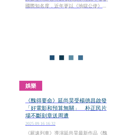
國際知名度，近年更以《地獄公使》
《寄生獸：灰色部隊》等影集與串流平
台合作。他受楊德昌、黑澤清等導演啟
發，新片《醜得要命》僅以2億韓元
（約新台幣430萬元）小規模製作，期
望透過多方位思維創作，適應快速變化
的市場環境。
娛樂
《醜得要命》延尚昊受楊德昌啟發
「好電影和預算無關」 朴正民片
場不斷刻章送周遭
2025.09.16 16:32
《屍速列車》導演延尚昊最新作品《醜