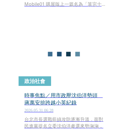
Mobile01 購屋版上一篇名為「算完十
年房租真的會哭」的文章引發熱烈迴
響。原 PO 算出一筆驚人帳單：若每月
租金近 3 萬元，十年下來將白白奉獻超
過 300 萬給房東，這股「不想再幫房東
養房」的覺醒，正促使大批年輕租屋族
轉向購屋市場。
政治社會
時事焦點／用市政壓沈伯洋勢頭
蔣萬安拚跨越小英紀錄
2026.05.31 06:28
台北市長選戰藍綠攻防逐漸升溫，面對
民進黨提名立委沈伯洋參選來勢洶洶，