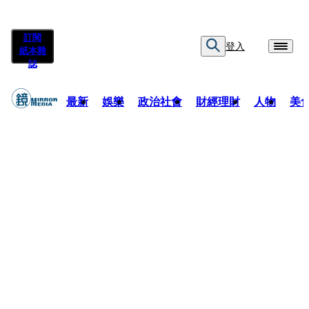
訂閱
登入
紙本雜
誌
最新
娛樂
政治社會
財經理財
人物
美