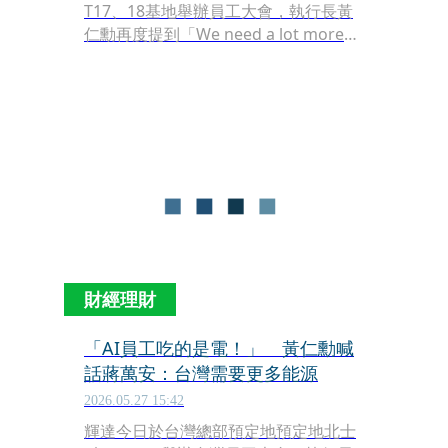
T17、18基地舉辦員工大會，執行長黃
仁勳再度提到「We need a lot more
electricity！」經濟部長龔明鑫下午被
記者問到時表示，目前已盤點至2034年
前不缺電，若輝達有新的重大投資案，
也請盡快讓經濟部、台電知道，以預做
電力準備。
財經理財
「AI員工吃的是電！」 黃仁勳喊
話蔣萬安：台灣需要更多能源
2026.05.27 15:42
輝達今日於台灣總部預定地預定地北士