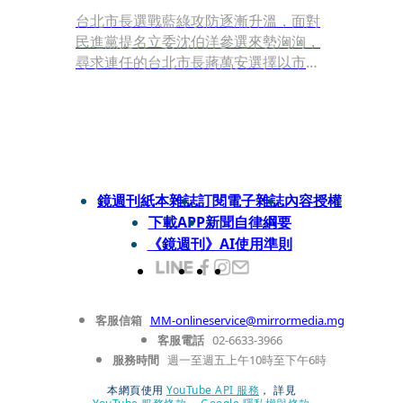
台北市長選戰藍綠攻防逐漸升溫，面對
民進黨提名立委沈伯洋參選來勢洶洶，
尋求連任的台北市長蔣萬安選擇以市政
成績作為主戰場，本刊調查，蔣團隊已
將年底選戰定調為「市政延長賽」，包
括大巨蛋啟用、輝達落腳北士科、無菸
城市政策以及雙北30分鐘生活圈等，列
為核心施政成績，並以2020年蔡英文總
統連任北市得票率5成3為目標，力拚跨
鏡週刊紙本雜誌
訂閱電子雜誌
內容授權
越「小英紀錄」。另一方面，蔣陣營也
下載APP
新聞自律綱要
同步布局選戰組織，除競選總幹事人選
《鏡週刊》AI使用準則
備受矚目，未來更將與參選新北市長的
李四川聯手，以「雙北共治」為主軸協
同作戰，甚至將輔選觸角延伸全台，替
下一步的政治布局提前暖身。
客服信箱
MM-onlineservice@mirrormedia.mg
客服電話
02-6633-3966
服務時間
週一至週五上午10時至下午6時
本網頁使用
YouTube API 服務
， 詳見