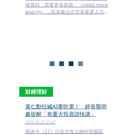
發展AI「需要更多能源」（need more
energy），民進黨台北市長參選人沈伯
洋卻說，能源不等於電力
（electricity），批評北市變電所進度
延宕，劍指市長蔣萬安。不過黃仁勳今
（27日）出席輝達北士科T17、18台灣
員工大會，特別重申「我們需要更多的
電力」（We need a lot more
electricity）。百萬網紅直言，老黃今
日的發言根本是貼臉開大，打臉日前硬
拗的沈伯洋。
財經理財
黃仁勳狂喊AI要吃電！ 經長龔明
鑫提醒「有重大投資請快講」
2026.05.27 17:07
輝達今（27）日在北投士林科技園區