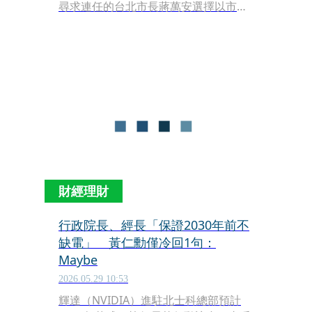
尋求連任的台北市長蔣萬安選擇以市政
成績作為主戰場，本刊調查，蔣團隊已
將年底選戰定調為「市政延長賽」，包
括大巨蛋啟用、輝達落腳北士科、無菸
城市政策以及雙北30分鐘生活圈等，列
為核心施政成績，並以2020年蔡英文總
統連任北市得票率5成3為目標，力拚跨
越「小英紀錄」。另一方面，蔣陣營也
同步布局選戰組織，除競選總幹事人選
備受矚目，未來更將與參選新北市長的
李四川聯手，以「雙北共治」為主軸協
同作戰，甚至將輔選觸角延伸全台，替
財經理財
下一步的政治布局提前暖身。
行政院長、經長「保證2030年前不
缺電」 黃仁勳僅冷回1句：
Maybe
2026.05.29 10:53
輝達（NVIDIA）進駐北士科總部預計