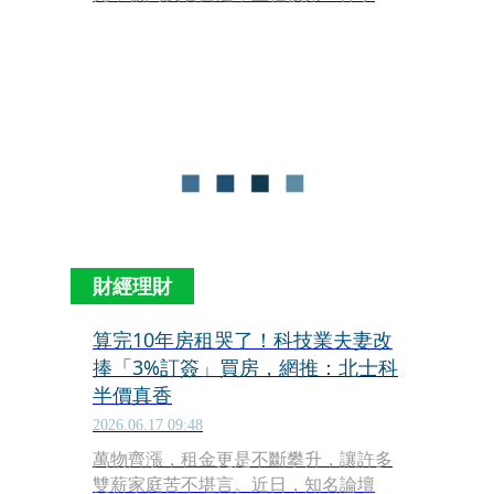
做什麼？他表示，市府最終就是為市民
服務，服務需要量能，人不夠要怎麼提
供有品質的服務？因此，上任第一件事
是要增加市府的服務量能，想辦法把市
府的工作環境變好。
財經理財
算完10年房租哭了！科技業夫妻改
捧「3%訂簽」買房，網推：北士科
半價真香
2026.06.17 09:48
萬物齊漲，租金更是不斷攀升，讓許多
雙薪家庭苦不堪言。近日，知名論壇