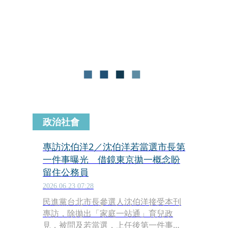
造的超高速電梯，最快會在2028年亮
相，將裝設在北士科T16基地的金仁寶
集團總部大樓，就在輝達新總部旁邊。
政治社會
專訪沈伯洋2／沈伯洋若當選市長第
一件事曝光 借鏡東京拋一概念盼
留住公務員
2026.06.23 07:28
民進黨台北市長參選人沈伯洋接受本刊
專訪，除拋出「家庭一站通」育兒政
見，被問及若當選，上任後第一件事想