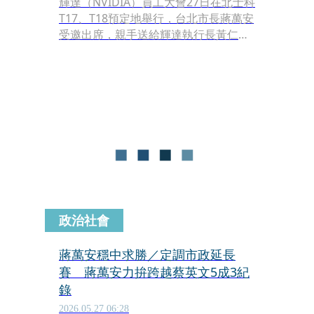
輝達（NVIDIA）員工大會27日在北士科
T17、T18預定地舉行，台北市長蔣萬安
受邀出席，親手送給輝達執行長黃仁勳
「台北市市鑰」，表示「台北是輝達的
新家」，黃仁勳收下後不改幽默本色，
笑問：「門在哪裡？」接著又表示：
「我拿了它，將來可以打開任何的盒子
了！」逗得全場哈哈大笑。
政治社會
蔣萬安穩中求勝／定調市政延長
賽 蔣萬安力拚跨越蔡英文5成3紀
錄
2026.05.27 06:28