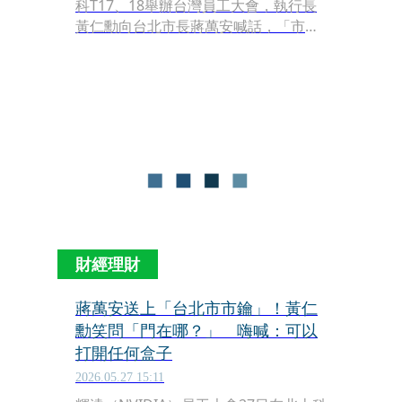
科T17、18舉辦台灣員工大會，執行長
黃仁勳向台北市長蔣萬安喊話，「市長
先生，台灣需要更多的電！需要更多的
能源」；蔣萬安受訪時也證實，國家整
體能源政策相當關鍵。
財經理財
蔣萬安送上「台北市市鑰」！黃仁
勳笑問「門在哪？」 嗨喊：可以
打開任何盒子
2026.05.27 15:11