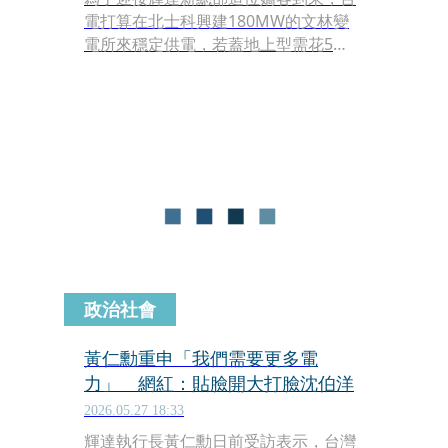
電打算在北士科興建180MW的文林變
電所來穩定供電，若蓋地上型需花5
年、地下型9年，去年北市府想選地下
型、台電想蓋地上型，討論了一年沒有
共識，但今（27）日在輝達執行長黃仁
勳親自催促下，晚間正式拍板，將是
「部分地下化方案」，大約花6至7年。
政治社會
黃仁勳重申「我們需要更多電
力」 網紅：貼臉開大打臉沈伯洋
2026.05.27 18:33
輝達執行長黃仁勳日前受訪表示，台灣