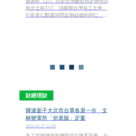
輝達昨（27）日於台灣總部預定地預定
地北士科T17、18舉辦台灣員工大會。
行長黃仁勳還詢問近期結婚的同仁，大
方送出價值數萬元的「香檳王」Dom
Pérignon祝賀。有趣的是，一名女員工
上台，黃仁勳問她結婚了嗎？老公在哪
工作？她回應在「聯發科」讓黃仁勳傻
眼問，「我們自己人這麼多妳找不
到」？
財經理財
輝達面子大北市台電各退一步 文
林變電所「折衷版」定案
2026.05.27 22:09
為了迎接輝達新總部這位嬌客到來，台