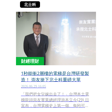
北士科
財經理財
1秒能衝2層樓的電梯是台灣研發製
造！ 崇友搶下北士科重磅大單
2026.06.29 16:05
「我們把女兒嫁出去了！」台灣本土電
梯龍頭崇友實業總經理游本立今(29) 日
宣布，台灣電梯史上第一個、每秒可跑
6公尺，且全程在台灣研發、設計、製