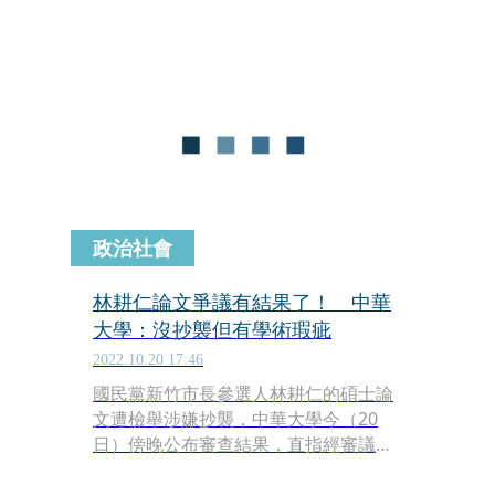
由是「抄襲」與「未適當引註」。
政治社會
林耕仁論文爭議有結果了！ 中華
大學：沒抄襲但有學術瑕疵
2022.10.20 17:46
國民黨新竹市長參選人林耕仁的碩士論
文遭檢舉涉嫌抄襲，中華大學今（20
日）傍晚公布審查結果，直指經審議委
員會決議，認定該論文撰寫過程抄襲行