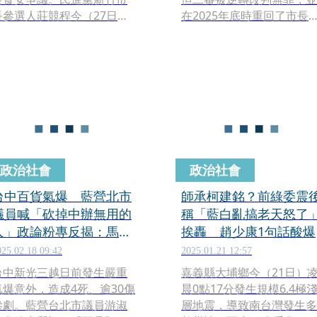
長參選人莊競程今（27日）
在2025年底時重回了市長
與立委林月琴、民進黨發言
務，2026年大選將至，她
人吳崢召開記者會，公布事
準備尋求連任。《CNEWS
件時間軸，指控新竹市府自6
流新聞網》最新「匯流民
月初掌握檢驗結果後，延至7
調」顯示，有6成5的新竹
月18日才對外公布，質疑新
民支持高虹安競選連任。對
竹市長高虹安隱匿資訊長達
此，高虹安說，保持謙卑及
40多天，期間仍有18所國小
平常心，更專注市政回報市
持續使用相關炊粉。
民。
政治社會
政治社會
台中百貨氣爆 藍營北市
師承柯建銘？前綠委震
議員喊「砍掉中辦無用的
稱「藍白亂搞老天怒了
人」政論粉專反揭：馬英
挨轟 趙少康1句話酸爆
九時代就有酬庸
025.02.18 09:42
2025.01.21 12:57
台中新光三越日前發生嚴重
嘉義縣大埔鄉今（21日）
氣爆意外，造成4死、逾30傷
晨0點17分發生規模6.4極
慘劇。藍營台北市議員游淑
層地震，導致南台灣發生多