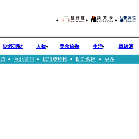
財經理財
人物
美食旅遊
生活
車錶酒
話題
台北畫刊
房訊發燒榜
防詐鏡區
更多