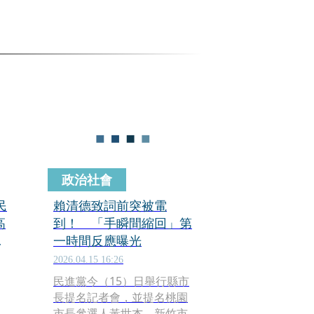
政治社會
民
賴清德致詞前突被電
高
到！ 「手瞬間縮回」第
政
一時間反應曝光
2026.04.15 16:26
民進黨今（15）日舉行縣市
長提名記者會，並提名桃園
市長參選人黃世杰、新竹市