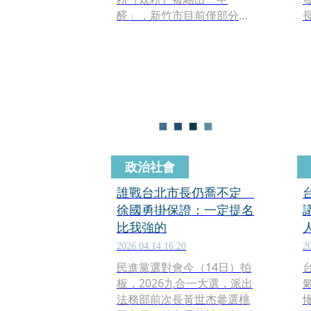
醛」，新竹市目前僅部分回
收，還有許多流向不明，遭
到外界質疑。民進黨新竹市
長參選人莊競程今（29）日
po文，指衛生局長陳厚全在
市府的記者會上，提到「陽
光跟甲醛屬於同一類，清
洗、蒸煮後，甲醛會蒸發，
也會保護我們自己的健
康。」莊競程無奈反問，
政治社會
「高虹安市長，你認同這樣
的說法嗎？」
誰戰台北市長仍喬不定
徐國勇掛保證：一定提名
比我強的
2026.04.14 16:20
2
民進黨選對會今（14日）拍
板，2026九合一大選，派出
法務部前次長黃世杰參選桃