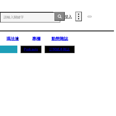
登入
瑪法達
專欄
動態雜誌
訂閱紙本雜誌
Podcasts