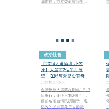
園市長，前立委莊競程出馬
角逐新竹市長，預計中執會
明（15日）就會正式徵召提
名。然而眾所矚目的台北市
長人選仍未定案，據轉述，
民進黨祕書長徐國勇在會中
表示，檯面上幾位人選都會
再評估，他保證最後出線的
人選一定會比他更強。
政治社會
【2024大選論壇-小笠
原】大選前2個半月展
望 在野陣營是否有奇招
翻轉執政黨優勢
2023.10.25 05:58
2
台灣總統大選將在明年1月13
日舉行，距今只剩2個半月。
目前各項台灣民調顯示，現
執政的民進黨參選人賴清德