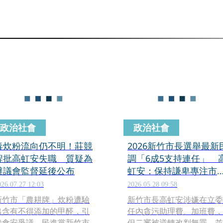
政治社會
政治社會
毒炊粉流向仍不明！莊競
2026新竹市長選舉最新
程批高虹安失職 質疑為
調「6成5支持連任」 
避議會監督延後公布
虹安：保持謙卑專注市
回報市民
026.07.27 12:03
2026.05.28 09:58
新竹市「農耕牌」炊粉遭驗
新竹市長高虹安涉嫌在立委
出含有不得添加的甲醛，引
任內貪污助理費、加班費，
發食安爭議。民進黨新竹市
但二審被逆轉改判無罪，並