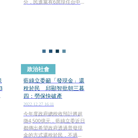
所
分，民進黨有6席現任台中立
委，爭取連任的北北屯莊競
程、大烏龍林靜儀，以及接
棒黃國書中西區的江肇國陷
入激戰。
政治社會
保
藍綠立委籲「發現金」還
3
稅於民 邱顯智批朝三暮
控
四：勞保快破產
2022.12.27 16:11
今年度政府總稅收預計將超
徵4,500億元，藍綠立委近日
都傳出希望政府透過普發現
，
金的方式還稅於民，不過時