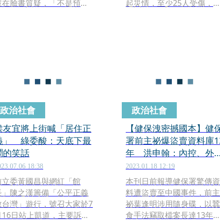
慧在臉書質疑，「不是預算
起災情，至少25人受傷，
夠不夠，而是人有沒有
幸沒有人罹難。然而前民進
用」，應把行政院中辦執行
黨立委、現任行政院中部聯
長莊競程、副執行長吳音寧
合服務中心執行長莊競程，
砍掉，稱他們一人跑去帛琉
卻在社群發文稱「白藍亂搞
度假，一人還在會議中笑顏
老天怒了」，即便馬上修改
逐開，連同情心和同理心都
貼文，消費天災攻擊政敵的
沒有。立法院應進行組織法
真心話早被截圖，遭到網友
修編，將中、南、東這三個
砲轟，媒體人趙少康也開酸
辦公室的執行長和副執行長
「民進黨珍愛台灣。」
政治社會
政治社會
回歸到公務人員資格任用，
由專業的文官擔任，不能任
侯友宜將上街喊「居住正
【健保洩密撼國本】健
由無專業能力的肥貓酬庸充
義」 綠委酸：天底下最
署前主祕爆盜賣資料庫1
斥在政府機關。
鬧的笑話
年 洪申翰：內控、外
完全失靈
023.07.06 18:38
2023.01.18 12:19
前立委黃國昌與網紅「館
本刊日前報導健保署驚傳資
長」陳之漢籌備「公平正義
料遭盜賣至中國事件，前主
救台灣」遊行，號召大家於7
祕葉逢明涉用隨身碟，以蠶
月16日站上凱道，主要訴求
食手法竊取檔案長達13年