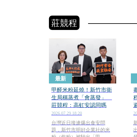
莊競程
最新
甲醛米粉延燒！新竹市衛
生局稱蒸煮「會蒸發」
莊競程：高虹安認同嗎
2026.07.29 18:20
2
台灣近日接連爆出食安問
題，新竹市明好企業社的米
粉（炊粉）被驗出「甲