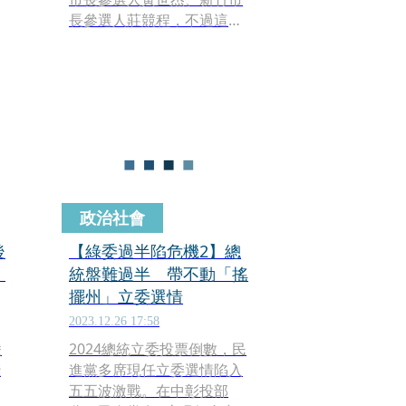
職
長參選人莊競程，不過這場
也
記者會發生了一個插曲，總
匯
統、民進黨主席賴清德在致
詞前手動調麥克風，結果被
市
靜電電到，他瞬間把手收回
並笑喊，「有點靜電」，隨
後繼續致詞。
政治社會
後
【綠委過半陷危機2】總
」
統盤難過半 帶不動「搖
擺州」立委選情
2023.12.26 17:58
凌
2024總統立委投票倒數，民
淺
進黨多席現任立委選情陷入
五五波激戰。在中彰投部