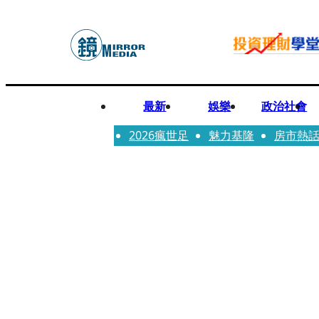
最新
娛樂
政治社會
2026瘋世足
魅力基隆
房市熱