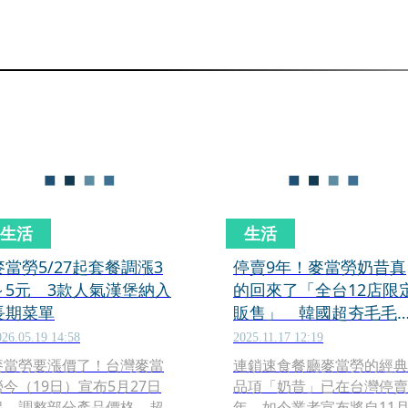
生活
生活
麥當勞5/27起套餐調漲3
停賣9年！麥當勞奶昔真
～5元 3款人氣漢堡納入
的回來了「全台12店限
長期菜單
販售」 韓國超夯毛毛
也買得到
026.05.19 14:58
2025.11.17 12:19
麥當勞要漲價了！台灣麥當
連鎖速食餐廳麥當勞的經典
勞今（19日）宣布5月27日
品項「奶昔」已在台灣停賣
起，調整部分產品價格，超
年，如今業者宣布將自11