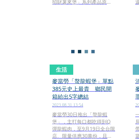
招財薯來堡」系列產品原定1
月15日推出，同時與三麗鷗
明星美樂蒂推出「My
Melody」聯名活動，但活動
前一天突宣布聯名活動因故
著
取消，對此，業者今則宣布
明（22日）10:30起至2月25
日限期正式開賣。
生活
麥當勞「螯龍蝦堡」單點
385元史上最貴 鄉民開
箱給出5字總結
2023.08.31 13:54
2
麥當勞30日推出「螯龍蝦
堡」，主打每口都吃得到Q
彈龍蝦肉，至9月19日全台限
店、限量供應30萬份，且單