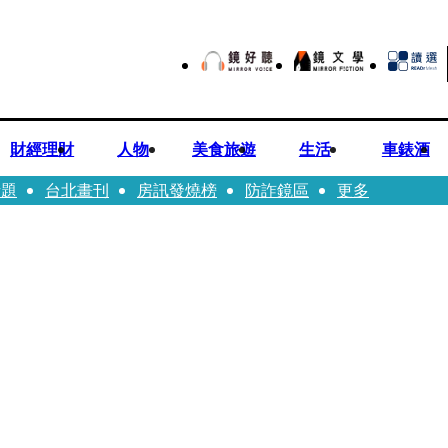
財經理財
人物
美食旅遊
生活
車錶酒
話題
台北畫刊
房訊發燒榜
防詐鏡區
更多