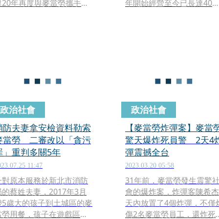
違20年再度與麥當勞攜手合
年開始經營至今已長達40
作，不僅回歸代言，更為其
年，乘載著許多台北人的回
創作並獻唱40週年主題曲，
憶。不過該餐廳於本月14
MV中，她化身上班女郎，隨
起暫停營業，目前店外也已
不間斷的「OH LA LA LA」
出現許多拆除的裝潢。對
洗腦歌詞大跳魔性舞蹈。
此，麥當勞回應，該間餐廳
正在進行全面改裝，預計年
底前將會恢復營業。
政治社會
政治社會
消防夫妻拿安檢資料勒索
【麥當勞炸彈案】麥當
麥當勞 二審改以「貪污
驚天爆炸死員警 2天4
罪」重判多關5年
彈震撼全台
023.07.25 11:47
2023.03.20 05:58
一對原本服務於新北市消防
31年前，麥當勞發生震驚
局的蔡姓夫妻，2017年3月
會的爆炸案，炸彈客陳希杰
帶5歲大的孩子到土城區的麥
天內放置了4個炸彈，不僅
當勞用餐，孩子在遊戲區不
傷2名麥當勞員工，還炸死