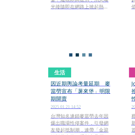
光後隨即在網路上掀起熱烈
討論，不僅引發消費者兩極
反應，更有其他內部員工出
面澄清並非全面停辦。
生活
因近期輿論考量延期 麥
當勞宣布「薯來堡」明限
期開賣
2025.01.21 14:52
2
台灣知名連鎖麥當勞去年因
爆出職場性侵案件，引發網
新
友發起抵制潮，連帶「金迎
首