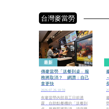
台灣麥當勞
最新
傳麥當勞「送餐到桌」服
務將取消？ 網讚：自己
拿更快
2026.07.26 18:59
2
有麥當勞內部員工日前透
露，自助點餐機的「送餐到
桌」服務即將取消，消息曝