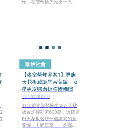
作，在南韓搶先推出一系列
聯名餐點、限定包裝，而近
日
日網路也掀起「NewJeans x
麥當勞，真的要來台灣
了！」的話題。對此，台灣
麥當勞官方已證實，「預定
於10月25日上市」。
政治社會
勞
【麥當勞炸彈案1】男廁
炸
天花板藏詭異茶葉罐 女
星男友賭命拆彈慘殉職
2023.03.20 05:58
社
31年前麥當勞民生東路店被
2
放置炸彈勒索600萬，該店男
炸
廁天花板發現一個詭異的茶
拆
葉罐，上面寫著：「炸彈勿