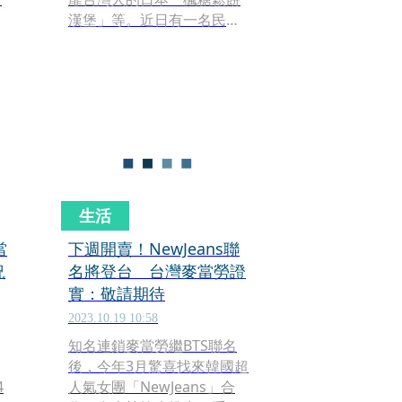
台
漢堡」等。近日有一名民眾
時
透露，飛到日本或澳洲等
地，到當地麥當勞要點玉米
湯才發現根本沒有這個品
項，才知道該品項只有台灣
在賣，而麥當勞玉米濃湯怎
麼會變成台灣的限定商品，
則要回溯到1978年1關鍵原
因。
生活
當
下週開賣！NewJeans聯
況
名將登台 台灣麥當勞證
實：敬請期待
2023.10.19 10:58
知名連鎖麥當勞繼BTS聯名
後，今年3月驚喜找來韓國超
4
人氣女團「NewJeans」合