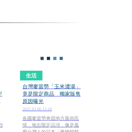
生活
台灣麥當勞「玉米濃湯」
定
竟是限定商品 獨家販售
包
原因曝光
2025.03.06 13:18
各國麥當勞會因地方風俗民
9
情，推出限定品項，像是風
月
靡台灣人的日本「楓糖鬆餅