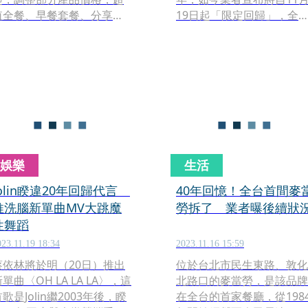
值全餐、早餐套餐、分享
19日起「限定回歸」，全
盒、部分點心及部分飲料價
只有12家餐廳會販售，同
格，調升3到5元，主餐單點
還會上架和韓國同款的「奶
價格維持不變，平均調幅
昔大哥毛毛包」以及台灣限
1.3%，另有3款人氣漢堡納入
定的「奶昔大哥購物袋」。
菜單。
娛樂
生活
Jolin睽違20年回歸代言
40年回憶！全台首間麥
推洗腦新單曲MV大跳魔
勞拆了 業者曝後續狀
性舞蹈
023.11.19 18:34
2023.11.16 15:59
蔡依林將於明（20日）推出
位於台北市民生東路、敦化
單曲〈OH LA LA LA〉，這
北路口的麥當勞，是該品牌
歌是Jolin繼2003年後，睽
在全台的首家餐廳，從198