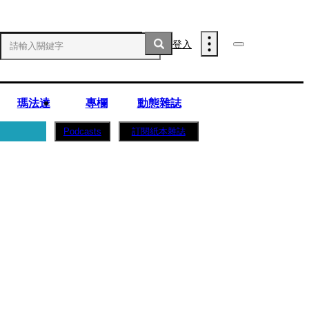
登入
瑪法達
專欄
動態雜誌
訂閱紙本雜誌
Podcasts