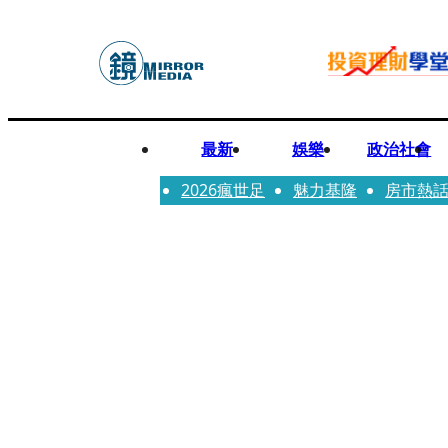
最新
娛樂
政治社會
2026瘋世足
魅力基隆
房市熱