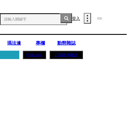
登入
瑪法達
專欄
動態雜誌
訂閱紙本雜誌
Podcasts