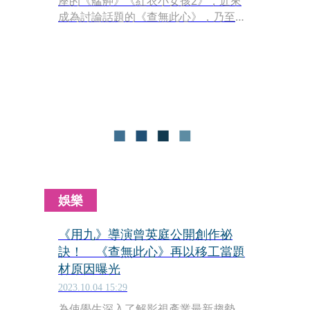
座的《艋舺》《紅衣小女孩2》，近來
成為討論話題的《查無此心》，乃至於
新片《他馬克老闆》。無論戲分多寡，
他開心又自在地在各種題材怡然自得，
化身最佳綠葉。
娛樂
《用九》導演曾英庭公開創作祕
訣！ 《查無此心》再以移工當題
材原因曝光
2023.10.04 15:29
為使學生深入了解影視產業最新趨勢，