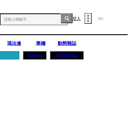
登入
瑪法達
專欄
動態雜誌
訂閱紙本雜誌
Podcasts