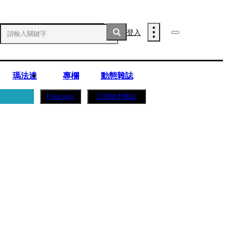
登入
瑪法達
專欄
動態雜誌
訂閱紙本雜誌
Podcasts