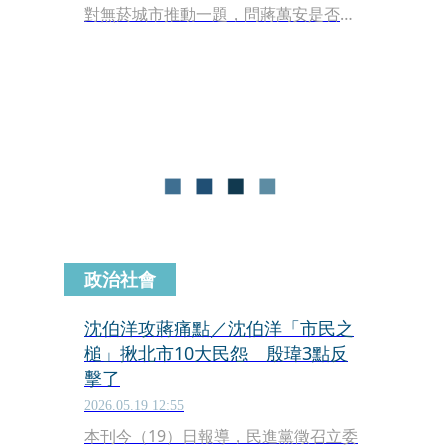
對無菸城市推動一題，問蔣萬安是否裁
示讓研考會主委殷瑋及發言人團隊用實
際行動去稽查、體恤基層，一旁的殷瑋
卻主動插話回答「邀請議員一起來」，
反質疑何孟樺沒有去過現場，還自稱自
己是基層，兩人唇槍舌戰，蔣萬安則一
句不發，何孟樺怒批：「到底誰是市
長？」
政治社會
沈伯洋攻蔣痛點／沈伯洋「市民之
槌」揪北市10大民怨 殷瑋3點反
擊了
2026.05.19 12:55
本刊今（19）日報導，民進黨徵召立委