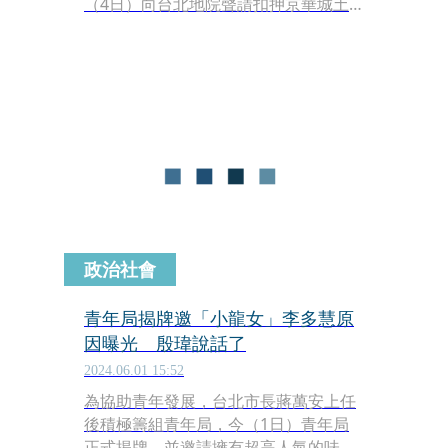
（4日）向台北地院聲請扣押京華城土
地獲准，以利將來追繳不法所得。外界
關心台北市政府是否會要求停工，對
此，台北市府發言人殷瑋表示，尊重北
檢及法院裁定。
政治社會
青年局揭牌邀「小龍女」李多慧原
因曝光 殷瑋說話了
2024.06.01 15:52
為協助青年發展，台北市長蔣萬安上任
後積極籌組青年局，今（1日）青年局
正式揭牌，並邀請擁有超高人氣的味全