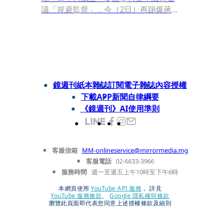
議「規避監督」，今（2日）再踢爆蔣
市府預訂年花超過400萬，在青年局聘
用5名「非編制人力」，她質疑青年局
未先公開釐清成立後預算支出內容與施
政計畫，卻先急著拿納稅錢「養自家
人」，是否代表市長蔣萬安「急了」？
鏡週刊紙本雜誌
訂閱電子雜誌
內容授權
下載APP
新聞自律綱要
《鏡週刊》AI使用準則
客服信箱
MM-onlineservice@mirrormedia.mg
客服電話
02-6633-3966
服務時間
週一至週五上午10時至下午6時
本網頁使用
YouTube API 服務
， 詳見
YouTube 服務條款
、
Google 隱私權與條款
瀏覽此頁面即代表您同意上述授權條款及細則