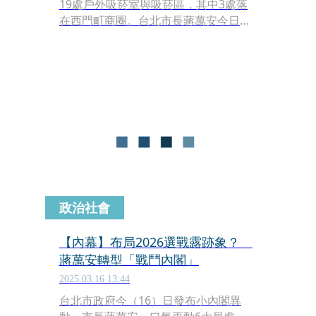
19處戶外吸菸室與吸菸區，其中3處落
在西門町商圈。台北市長蔣萬安今日表
示，西門町及中山商圈的戶外負壓式吸
菸室5月啟用；台北市研考會主委殷瑋
指出，西門町商圈將是北市第一個常態
性無菸商圈。
政治社會
【內幕】布局2026選戰露跡象？
蔣萬安轉型「戰鬥內閣」
2025.03.16 13:44
台北市政府今（16）日發布小內閣異