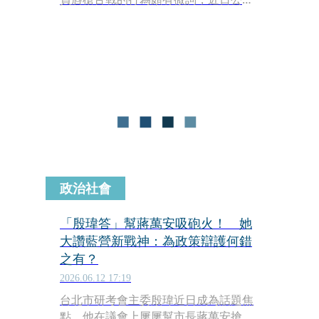
表態後卻遭藍營側翼粉專「政客爽」放
話，要發起讓秦落選的活動。秦慧珠認
為這樣的作法已經觸法，質疑政客爽的
背後操盤者是「在台中市政府任職的某L
姓人士」，想請台中市長盧秀燕幫忙了
解一下，未料台中市工策會副總幹事林
家興竟直接出面留言否認。
政治社會
「殷瑋答」幫蔣萬安吸砲火！ 她
大讚藍營新戰神：為政策辯護何錯
之有？
2026.06.12 17:19
台北市研考會主委殷瑋近日成為話題焦
點，他在議會上屢屢幫市長蔣萬安搶