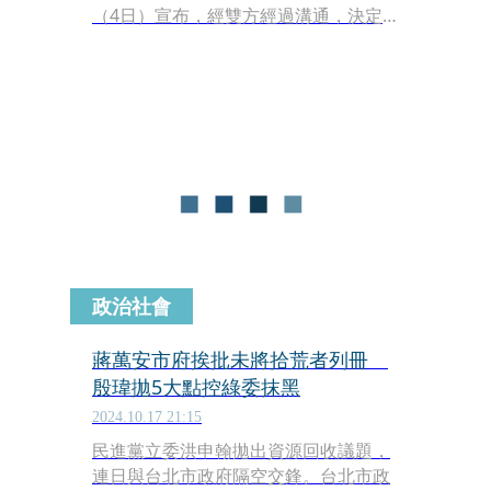
（4日）宣布，經雙方經過溝通，決定
將於今年12月17日舉辦「2024臺北上海
城市論壇」，這也是市長蔣萬安上任
後，首次在台北舉辦的雙城論壇，別具
意義。
政治社會
蔣萬安市府挨批未將拾荒者列冊
殷瑋拋5大點控綠委抹黑
2024.10.17 21:15
民進黨立委洪申翰拋出資源回收議題，
連日與台北市政府隔空交鋒。台北市政