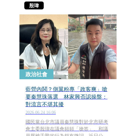
殷瑋
政治社會
藍營內鬨？側翼粉專「政客爽」嗆
要秦慧珠落選 林家興否認操盤：
對流言不堪其擾
2026.06.24 16:06
國民黨台北市議員秦慧珠對於北市研考
會主委殷瑋在議會頻頻「搶答」、和議
員唇槍舌戰的行為頗有微詞，近日公開