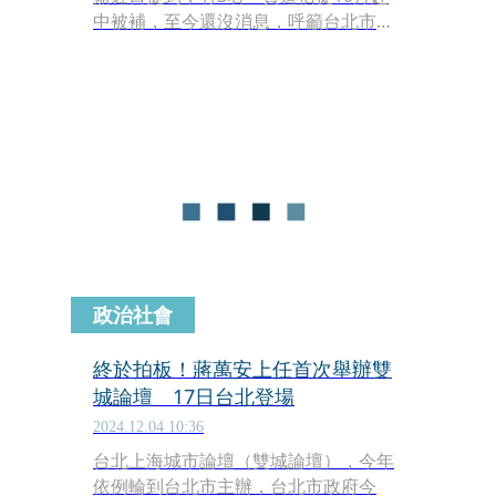
中被補，至今還沒消息，呼籲台北市長
蔣萬安在論壇期間，向中方反映這件
事。對此，台北市政府發言人殷瑋今
（15日）反批，照海基會這樣的講法，
「難道台北市政府是已經接管了海基會
嗎？那以後是不是蔣萬安來兼任海基會
的董事長，林奕華來兼任海基會的副董
事長就好了呢？」
政治社會
終於拍板！蔣萬安上任首次舉辦雙
城論壇 17日台北登場
2024.12.04 10:36
台北上海城市論壇（雙城論壇），今年
依例輪到台北市主辦，台北市政府今