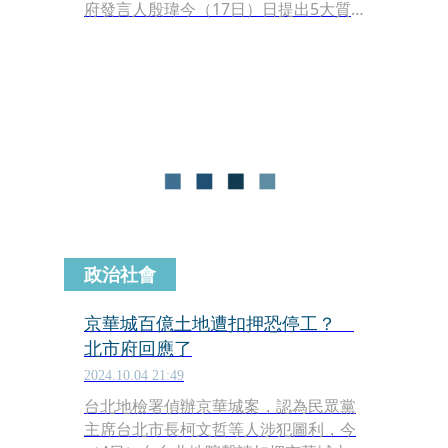
府發言人殷瑋今（17日）日提出5大質
疑控洪惡意扭曲，他表示，再怎麼惡意
抹黑、爭功諉過、急於表忠，也無法改
變民進黨立委雙重標準、漠視基層、對
政策實務一無所知的事實，「何時才能
拋開政治攻防，站在拾荒者這邊？」
政治社會
京華城百億土地遭扣押恐停工？
北市府回應了
2024.10.04 21:49
台北地檢署偵辦京華城案，認為民眾黨
主席台北市長柯文哲等人涉犯圖利，今