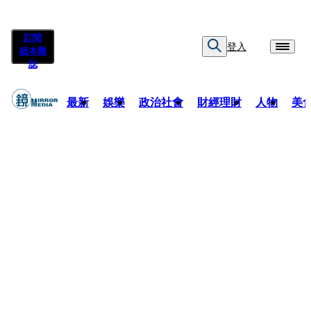
訂閱
登入
紙本雜
誌
最新
娛樂
政治社會
財經理財
人物
美