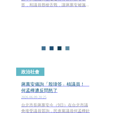
答，和議員唇槍舌戰，讓蔣萬安被諷是
「殷瑋答」，民進黨議員則怒嗆：「到
底誰是市長？」不過國民黨議員柳采葳
則力挺殷瑋，反酸綠營找架吵，造就了
殷瑋這個「藍營新一代戰神」。
政治社會
蔣萬安備詢「殷瑋答」槓議員！
何孟樺遭反問怒了
2026.06.09 20:25
台北市長蔣萬安今（9日）在台北市議
會接受議員質詢，民進黨議員何孟樺針