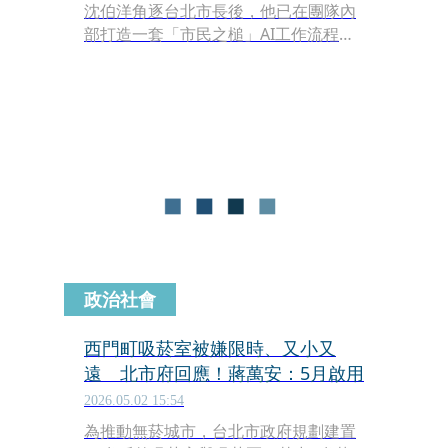
沈伯洋角逐台北市長後，他已在團隊內
部打造一套「市民之槌」AI工作流程，
分析1999市民熱線逾300萬筆資料，揪
出蔣市府任內前10大民怨問題。對此，
北市研考會主委殷瑋列出3點回應反
擊，「就是已經在做的事情拿去包裝，
變成好像是一個新的提案。」
政治社會
西門町吸菸室被嫌限時、又小又
遠 北市府回應！蔣萬安：5月啟用
2026.05.02 15:54
為推動無菸城市，台北市政府規劃建置