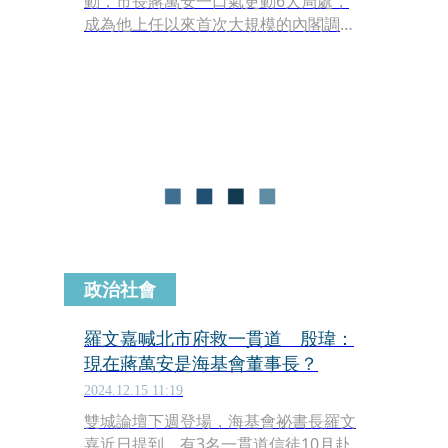
動，市長蔣萬安一口氣更動6大局處，
成為他上任以來首次大規模的內閣調
整。本刊調查，蔣萬安此舉大有轉型成
「戰鬥內閣」的意味存在，更被解讀是
為接下來2026年選戰提前布局，也對半
年後可能進行的大罷免選舉練兵或打下
選舉基礎。
政治社會
羅文嘉喊北市府救一貫道 殷瑋：
現在蔣萬安是海基會董事長？
2024.12.15 11:19
雙城論壇下週登場，海基會祕書長羅文
嘉近日提到，有3名一貫道信徒10月赴