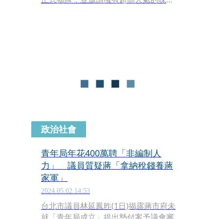
龍啦啦隊「小龍女」李多慧等人出席，
引起現場一陣騷動。青年局長殷瑋自
爆，邀請李多慧一同揭牌的原因，是象
徵青年局將與國際打造連結的施政重
點，他並提到，未來與哈佛大學合作的
青年來台實習計畫，會在青年局正式啟
動，青年事務的推廣，將包含國際發
展、職涯支援及公共參與等面向。
政治社會
青年局年花400萬聘「非編制人
力」 議員質疑蔣「拿納稅錢養蔣
家軍」
2024.05.02 14:53
台北市議員林延鳳昨(1日)揭露蔣市府未
就「青年局成立」提出墊付案予議會審