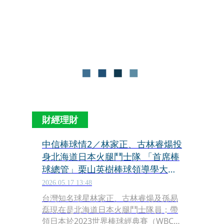
台灣駐西雅圖辦事處，留下簽名球並與
處長合影，也透露今年訪台時間點，
「很期待下一次的經典賽」。
財經理財
中信棒球情2／林家正、古林睿煬投
身北海道日本火腿鬥士隊 「首席棒
球總管」栗山英樹棒球領導學大公
開
2026.05.17 13:48
台灣知名球星林家正、古林睿煬及孫易
磊現在是北海道日本火腿鬥士隊員；帶
領日本於2023世界棒球經典賽（WBC）