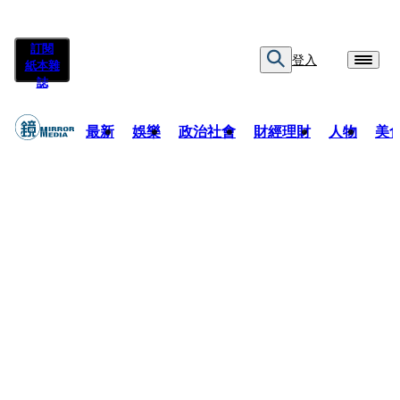
訂閱
登入
紙本雜
誌
最新
娛樂
政治社會
財經理財
人物
美