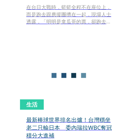
在台日大戰時，籃籃全程不在座位上，
而是跑去跟應援團擠在一起，現場人士
透露，「明明是拿瓜哥的票，卻跑去那
邊搶鏡頭，讓球迷以為她是受邀進
場。」這種蹭票作為，也是與胡瓜情同
父女的關係生變的原因之一。
生活
最新棒球世界排名出爐！台灣穩坐
老二只輸日本 委內瑞拉WBC奪冠
積分大進補