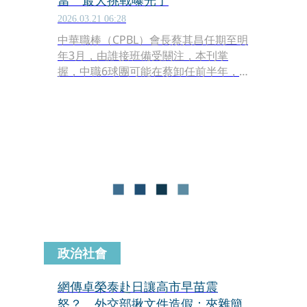
當 最大挑戰曝光了
2026.03.21 06:28
中華職棒（CPBL）會長蔡其昌任期至明
年3月，由誰接班備受關注，本刊掌
握，中職6球團可能在蔡卸任前半年，
才會啟動繼任人選的討論，目前尚未有
爭取者展開拜票。而會長職務看似風
光，怎麼把職棒「餅」再做大，如何投
資營利、找贊助，正是新任會長的挑戰
之一。
政治社會
網傳卓榮泰赴日讓高市早苗震
怒？ 外交部揪文件造假：夾雜簡