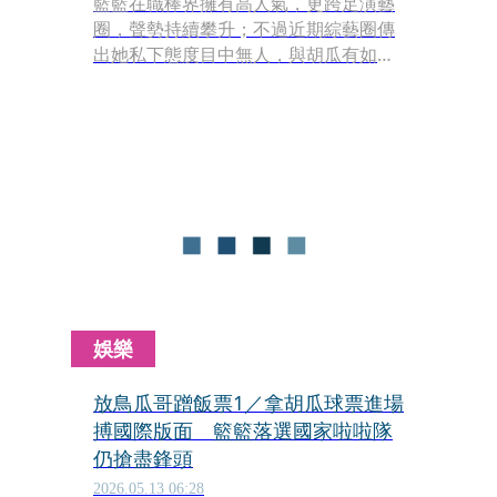
籃籃在職棒界擁有高人氣，更跨足演藝
圈，聲勢持續攀升；不過近期綜藝圈傳
出她私下態度目中無人，與胡瓜有如父
女般的情誼生變。
娛樂
放鳥瓜哥蹭飯票1／拿胡瓜球票進場
搏國際版面 籃籃落選國家啦啦隊
仍搶盡鋒頭
2026.05.13 06:28