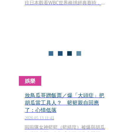
往日本觀看WBC世界棒球經典賽時，疑
似有「蹭票、蹭飯」及將前輩當作「工
具人」之嫌，甚至傳出在主持節目《綜
藝大集合》時常遲到，引發外界熱議。
面對突如其來的負面指控，籃籃今（13
日）首度透過社群媒體發表長文，詳述
東京行程始末，語氣中難掩失落與困
惑；此外，另一當事人胡瓜稍早也針對
此爆料作出回應。
娛樂
放鳥瓜哥蹭飯票／爆「大頭症」把
胡瓜當工具人？ 籃籃親自回應
了：心情低落
2026.05.13 11:43
啦啦隊女神籃籃（籃靖玟）被爆與胡瓜