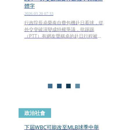
體字
2026.03.20 07:33
行政院長卓榮泰自費包機赴日看球，從
外交突破演變成特權爭議，批踢踢
（PTT）有網友聲稱卓的赴日行程被前
駐日代表謝長廷搞壞，讓日本大為震
怒，還po出公文想「佐證」。不過外交
部直接打臉，公文書格式與我國不符，
且夾雜簡體字，判斷為經人為變造之文
件。
政治社會
下屆WBC可能改至MLB球季中舉