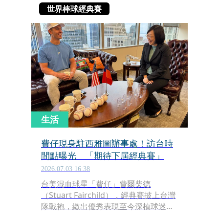
世界棒球經典賽
生活
費仔現身駐西雅圖辦事處！訪台時
間點曝光 「期待下屆經典賽」
2026.07.03 16:38
台美混血球星「費仔」費爾柴德
（Stuart Fairchild），經典賽披上台灣
隊戰袍，繳出優秀表現至今深植球迷心
中，如今他回到家鄉西雅圖，特別造訪