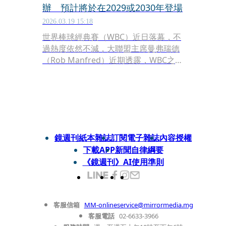
辦 預計將於在2029或2030年登場
2026.03.19 15:18
世界棒球經典賽（WBC）近日落幕，不
過熱度依然不減，大聯盟主席曼弗瑞德
（Rob Manfred）近期透露，WBC之後
會在2029年或2030年舉行，且可能會移
到MLB球季期間舉行。
鏡週刊紙本雜誌
訂閱電子雜誌
內容授權
下載APP
新聞自律綱要
《鏡週刊》AI使用準則
客服信箱
MM-onlineservice@mirrormedia.mg
客服電話
02-6633-3966