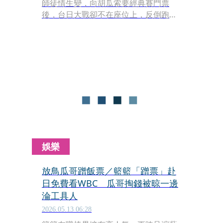
師徒情生變，向胡瓜索要經典賽門票
後，台日大戰卻不在座位上，反倒跑去
跟應援團擠一起搶鏡頭，挨轟蹭票、把
胡瓜當工具人。對此，籃籃發出長文回
應了。
娛樂
放鳥瓜哥蹭飯票／籃籃「蹭票」赴
日免費看WBC 瓜哥掏錢被晾一邊
淪工具人
2026.05.13 06:28