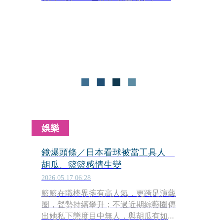
贏得冠軍、現任北海道日本火腿鬥士隊
「首席棒球總管」栗山英樹分享日本棒
球訓練之道。
娛樂
鏡爆頭條／日本看球被當工具人
胡瓜、籃籃感情生變
2026.05.17 06:28
籃籃在職棒界擁有高人氣，更跨足演藝
圈，聲勢持續攀升；不過近期綜藝圈傳
出她私下態度目中無人，與胡瓜有如父