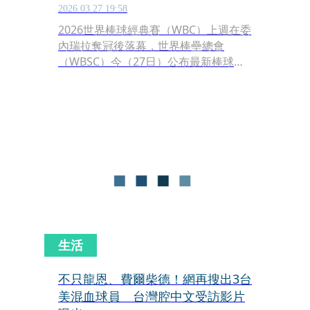
2026.03.27 19:58
2026世界棒球經典賽（WBC）上週在委
內瑞拉奪冠後落幕，世界棒壘總會
（WBSC）今（27日）公布最新棒球世
界排名，台灣仍位居第二，僅次於日
本，委內瑞拉今年奪冠後，一口氣進帳
1150積分，距離三、四名的美國和南韓
剩不到500分。
生活
不只龍恩、費爾柴德！網再搜出3台
美混血球員 台灣腔中文受訪影片