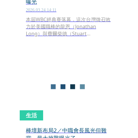
曝光
2026.03.24 14:11
本屆WBC經典賽落幕，這次台灣徵召效
力於美國職棒的龍恩（Jonathan
Long）與費爾柴德（Stuart
Fairchild），讓不少網友好奇是否還有
台灣混血的球員，未來可能代表台灣出
賽？網友們近日從美國各大校園球隊
中，挖掘有台灣血統的潛力球員，已經
找到3名與台灣有淵源的選手，希望台
灣未來也能徵召他們參加下次的經典
賽。
生活
棒壇新布局2／中職會長風光但難