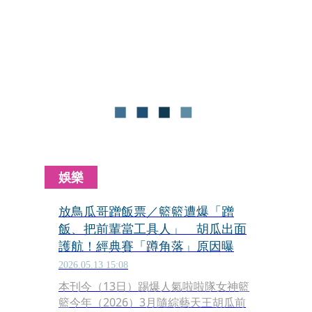
女般的情誼生變。據悉，一切可回溯至
今年3月WBC世界棒球經典賽期間，身
為胡瓜「乾女兒」的她赴日觀賽，卻被
爆不僅臨時放鳥胡瓜，甚至有蹭票、蹭
飯，以及硬搶國家應援團女孩鋒頭之
嫌。當時也在日本的現場人士直言：
「照籃籃現在的氣勢，恐怕連瓜哥都要
反過來叫她一聲『籃姐』。」
娛樂
放鳥瓜哥蹭飯票／籃籃遭爆「蹭
飯、把前輩當工具人」 胡瓜出面
護航！經典賽「蹲角落」原因曝
2026.05.13 15:08
本刊今（13日）踢爆人氣啦啦隊女神籃
籃今年（2026）3月隨綜藝天王胡瓜前