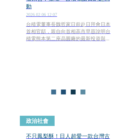
動
2026.02.06 12:07
台積電董事長魏哲家日前赴日拜會日本
首相官邸，親自向首相高市早苗說明台
積電熊本第二座晶圓廠的最新投資與製
程規劃。會談過程中，魏哲家突如其來
的一個舉動成為全場焦點，相關照片曝
光後，也在日本社群平台引發熱烈討
論。
政治社會
不只鳳梨酥！日人超愛一款台灣古