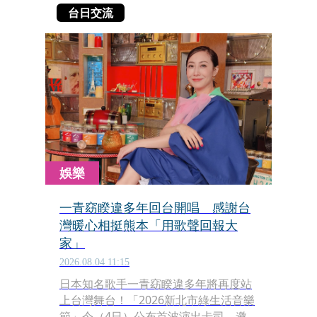
台日交流
娛樂
一青窈睽違多年回台開唱 感謝台
灣暖心相挺熊本「用歌聲回報大
家」
2026.08.04 11:15
日本知名歌手一青窈睽違多年將再度站
上台灣舞台！「2026新北市綠生活音樂
節」今（4日）公布首波演出卡司，邀