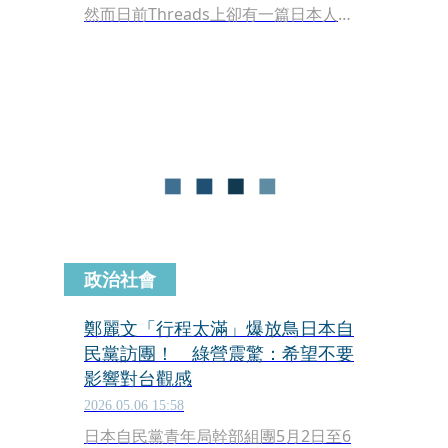
然而日前Threads上卻有一篇日本人發
文詢問「台灣人是不是很多人身上都有
種很好聞的味道？」讓台灣網友受寵若
驚留言：「留友聞，第一次看到有人說
台灣人是香的。」
政治社會
鄭麗文「行程太滿」爆放鳥日本自
民黨訪團！ 綠營震驚：希望不要
影響對台觀感
2026.05.06 15:58
日本自民黨青年局幹部組團5月2日至6