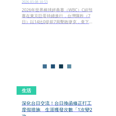
2026.03.08 10:53
2026年世界棒球經典賽（WBC）C組預
賽在東京巨蛋持續進行，台灣隊昨（7
日）以14比0提前7局擊敗捷克，拿下亮
眼勝利。比賽期間，卓榮泰也被發現現
身球場觀戰，引發各界關注。對此，行
政院表示這是私人行程，不過相關行程
仍在政壇與網路上引發討論。
生活
深化台日交流！台日換函修正打工
度假措施 生涯獲發次數「1次變2