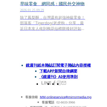
早味零食 網同感：國民外交神物
2026.01.25 09:29
除了鳳梨酥，台灣還有超強神級零食！
部落客「Tigerdog/老虎狗」分享，最
近日本友人收到梅花仙楂餅後好評如
潮，讓這款童年神物意外翻紅。網友們
也紛紛推坑，直呼這款點心在國外社交
圈超吃香，簡直是國民外交的神助手。
鏡週刊紙本雜誌
訂閱電子雜誌
內容授權
下載APP
新聞自律綱要
《鏡週刊》AI使用準則
客服信箱
MM-onlineservice@mirrormedia.mg
客服電話
02-6633-3966