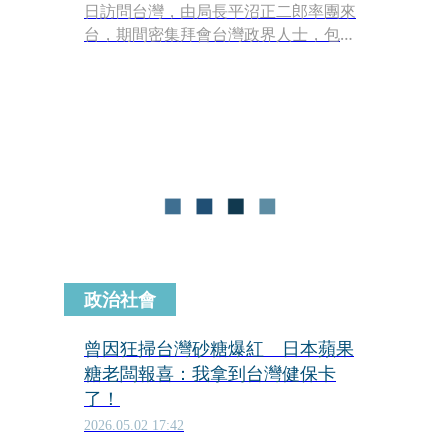
日訪問台灣，由局長平沼正二郎率團來
台，期間密集拜會台灣政界人士，包括
副總統蕭美琴、立法院長韓國瑜、以及
多位朝野政黨與地方首長，展現台日青
年交流的既有互動脈絡。不過，原本規
劃拜會國民黨主席鄭麗文的行程臨時生
變，雙方說法與外界解讀出現落差，甚
至引發外交與政黨互動層面的討論。
政治社會
曾因狂掃台灣砂糖爆紅 日本蘋果
糖老闆報喜：我拿到台灣健保卡
了！
2026.05.02 17:42