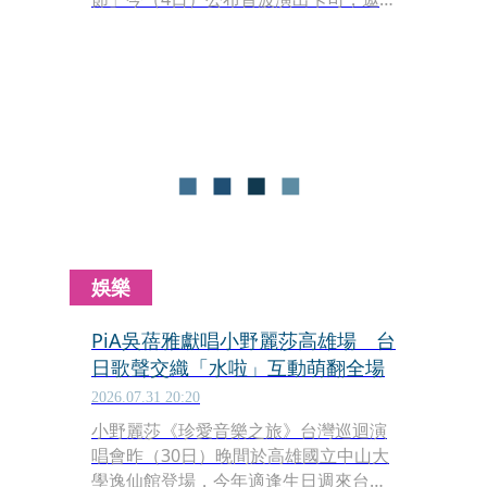
請她於9月12日至13日登台獻唱。出道
超過20年的一青窈，以溫柔且極具穿透
力的嗓音征服無數樂迷，多年來始終透
過音樂串起台日文化交流，此次久違在
台公開演出，也讓不少歌迷相當期待。
娛樂
PiA吳蓓雅獻唱小野麗莎高雄場 台
日歌聲交織「水啦」互動萌翻全場
2026.07.31 20:20
小野麗莎《珍愛音樂之旅》台灣巡迴演
唱會昨（30日）晚間於高雄國立中山大
學逸仙館登場，今年適逢生日週來台演