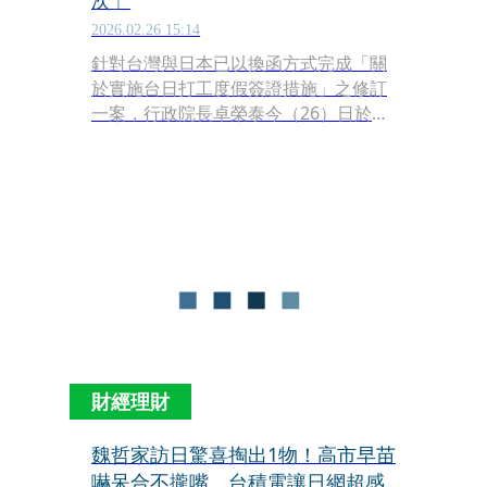
次」
2026.02.26 15:14
針對台灣與日本已以換函方式完成「關
於實施台日打工度假簽證措施」之修訂
一案，行政院長卓榮泰今（26）日於行
政院會裁示，由本院復准備查，並函請
總統府秘書長查照轉陳。
財經理財
魏哲家訪日驚喜掏出1物！高市早苗
嚇呆合不攏嘴 台積電讓日網超感