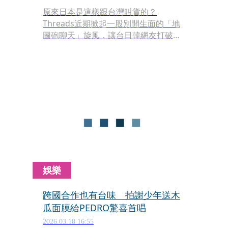
原來日本是這樣跟台灣叫貨的？
Threads近期掀起一股別開生面的「地
圖砲聊天」旋風，讓台日韓網友打破國
界隔閡。近日，一名日本網友透過地圖
定位功能，搭配文字隔空向台灣人發
問：「現在有芒果上市了嗎？」沒想到
這則充滿好奇的提問，竟然釣出台灣果
農本人用「超萌圖文」親自回覆，超可
愛的台日互動在短時間內吸引超過4.2萬
名網友按讚朝聖。
娛樂
跨國合作也有台味 拍謝少年送木
瓜面膜給PEDRO驚喜首唱
2026.03.18 16:55