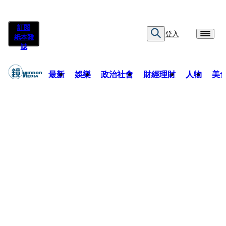
訂閱
登入
紙本雜
誌
最新
娛樂
政治社會
財經理財
人物
美