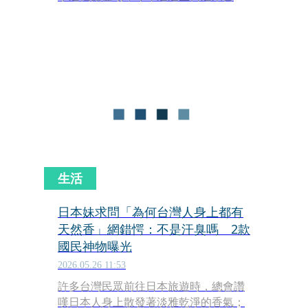
出的她，特別邀請37屆金曲獎新科台語
歌后PiA吳蓓雅擔任嘉賓，兩人不僅合唱
王菲經典歌曲〈我願意〉與江蕙（二
姊）的〈家後〉，更在台上展開日文、
台語交流，PiA教小野麗莎學說「水
啦」，逗趣互動讓全場笑聲與掌聲不
斷。
生活
日本妹求問「為何台灣人身上都有
天然香」網錯愕：不是汗臭嗎 2款
國民神物曝光
2026.05.26 11:53
許多台灣民眾前往日本旅遊時，總會讚
嘆日本人身上散發著淡雅乾淨的香氣；