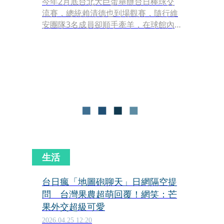
今年2月底台北大巨蛋舉辦台日棒球交
流賽，總統賴清德也到場觀賽，隨行維
安團隊3名成員卻順手牽羊，在球館內
偷走多顆簽名球及數個護照套，其中包
含中信兄弟Passion Sisters女神「峮
峮」的簽名棒球，日前3人遭送辦。北
檢今（30日）偵結，將3人依公務員假
借職務上之機會犯竊盜罪嫌起訴。
生活
台日瘋「地圖砲聊天」日網隔空提
問 台灣果農超萌回覆！網笑：芒
果外交超級可愛
2026.04.25 12:20