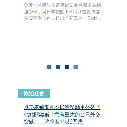
曾獲金曲獎與金音獎肯定的台灣樂團拍
謝少年，與日本樂團 PEDRO 首度展開
跨國音樂合作，推出全新單曲〈Outta
My Way〉。這次合作以台語與日語交
錯呈現，展現台日獨立音樂交流的全新
能量。單曲封面則由漫畫《間隙》入圍
2026年「手塚治虫文化賞」漫畫大賞決
選的漫畫家高妍設計，融合音樂與藝術
元素增添文化亮點，〈Outta My
Way〉將於3月18日在各大數位平台上
架。
政治社會
卓榮泰飛東京看球遭疑動用公帑？
他點關鍵稱「意義重大的台日外交
突破」 蔣萬安1句話回應