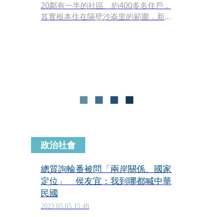
20鄰有一半的社區、約400多名住戶，
其實根本住在隔壁沙崙里的範圍，新北
市民政局了解後指出，從2016年起，沙
崙里第8鄰就被誤編成崁頂里第20鄰，
去年確實有居民因此投錯里長的情形。
這讓沙崙里去年的以171票之差落選的
里長候選人相當不滿，認為發生這種事
相當不公平。
政治社會
總質詢輪番被問「兩岸關係、國家
定位」 侯友宜：我到哪都喊中華
民國
2023.05.05 15:48