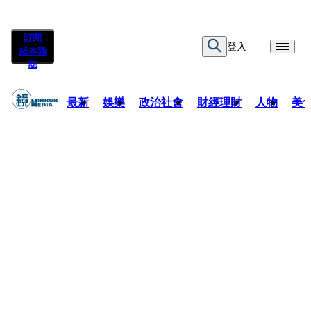
訂閱
登入
紙本雜
誌
最新
娛樂
政治社會
財經理財
人物
美