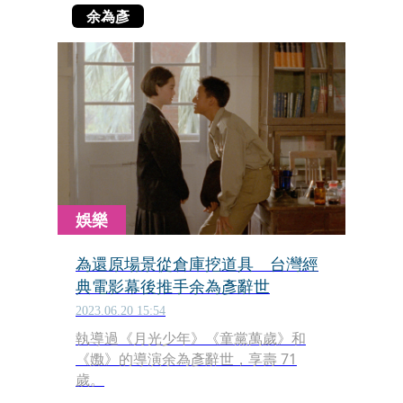
余為彥
娛樂
為還原場景從倉庫挖道具 台灣經
典電影幕後推手余為彥辭世
2023.06.20 15:54
執導過《月光少年》《童黨萬歲》和
《嫐》的導演余為彥辭世，享壽 71
歲。