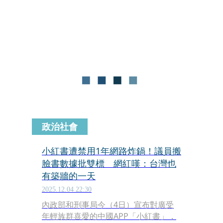
議將該案移送中央考紀會處理。對此，
賴苡任今日表示，「我真的是全盤托
出，一五一十，知無不言，言無不
盡。」
政治社會
小紅書遭禁用1年網路炸鍋！議員搬
臉書數據批雙標 網紅嘆：台灣也
有築牆的一天
2025.12.04 22:30
內政部和刑事局今（4日）宣布對廣受
年輕族群喜愛的中國APP「小紅書」，