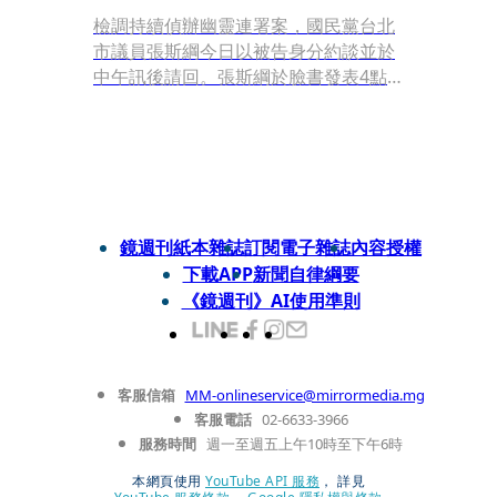
檢調持續偵辦幽靈連署案，國民黨台北
市議員張斯綱今日以被告身分約談並於
中午訊後請回。張斯綱於臉書發表4點
聲明，同時也受訪強調，不清楚自己是
被告，就是去就自己所知做說明，未來
也會據理力爭。
鏡週刊紙本雜誌
訂閱電子雜誌
內容授權
下載APP
新聞自律綱要
《鏡週刊》AI使用準則
客服信箱
MM-onlineservice@mirrormedia.mg
客服電話
02-6633-3966
服務時間
週一至週五上午10時至下午6時
本網頁使用
YouTube API 服務
， 詳見