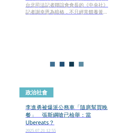
台北司法記者聯誼會會長的《中央社》
記者謝幸恩為暗樁，不只經常餵養黃想
要彰顯的獨家新聞，以「蕭依依」為名
在《民報》（現已易主）發表操弄輿
論，還用老公當人頭領稿費，謝雖已聲
明辭職，但恐面臨《中央社》追究，挨
告吃上背信罪官司。
政治社會
李進勇被爆派公務車「隨扈幫買晚
餐」 張斯綱嗆已檢舉：當
Ubereats？
2025.07.21 12:55