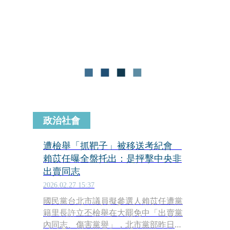
完善的環境中盡情奔跑、揮灑汗水，在
每一次運球、每一次傳球、每一次投籃
中，培養自信、勇氣與團隊合作精神。
政治社會
遭檢舉「抓靶子」被移送考紀會
賴苡任曝全盤托出：是抨擊中央非
出賣同志
2026.02.27 15:37
國民黨台北市議員擬參選人賴苡任遭黨
籍里長許立丕檢舉在大罷免中「出賣黨
內同志、傷害黨譽」，北市黨部昨日決