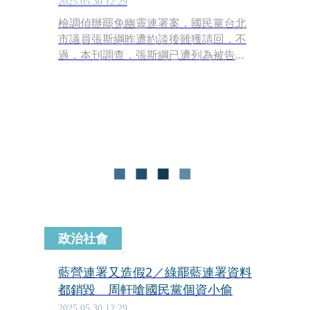
餡原因曝光
2025.05.30 12:29
檢調偵辦罷免幽靈連署案，國民黨台北
市議員張斯綱昨遭約談後雖獲請回，不
過，本刊調查，張斯綱已遭列為被告，
他涉入此案最大關鍵是他將4年前因
「萊豬」風波發起罷免吳思瑤的上千份
連署書輾轉交給國民黨青年軍賴苡任，
再由志工依樣畫葫蘆抄寫，作為此次罷
免吳思瑤的連署資料，全案案情輪廓已
大致明確，與其他藍營發起罷免縣市作
假狀況如出一轍。
政治社會
藍營連署又造假2／綠罷藍連署資料
都銷毀 周軒嗆國民黨個資小偷
2025.05.30 12:29