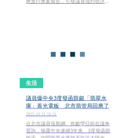
會進行專案報告，引發議員強烈批評。
民眾黨議員陳宥丞痛斥遠雄巨蛋公司
「沒出息」，指出業者不僅拒絕列席說
明，連報告內容都不願公開，修繕進度
緩慢，嚴重影響觀眾權益。
生活
議員爆中央3度發函覬覦「翡翠水
庫」蓋光電板 北市翡管局回應了
2025.10.31 16:31
台北市議員張斯綱、曾獻瑩日前在議會
質詢，揭露中央連續3年來、3度發函覬
覦函，詢問翡翠水庫能否裝設太陽光電