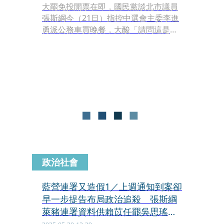
大罷免投開票在即，國民黨談北市議員
張斯綱今（21日）指控中選會主委李進
勇派公務車買晚餐，大酸「請問這是叫
隨扈搭公務車幫你跑行程，還是幫你跑
腿當Ubereats？」
政治社會
藍營連署又造假1／上週通知到案卻
早一步提告布局政治追殺 張斯綱
萊豬連署資料供賴苡任罷吳思瑤露