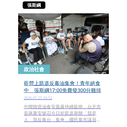
張斯綱
政治社會
藍營上凱道反毒油集會！青年絕食
中 張斯綱17:00免費發300分雞排
2026.07.25 16:52
中聯致癌油食安風暴持續延燒，台北市
長蔣萬安號召今日於凱道舉辦「我是
人、我反毒台」集會，國民黨市議員楊
植斗率小雞們在凱道發起絕食活動，而