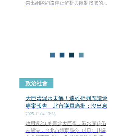
祭出網際網路停止解析與限制接取的命
令，暫定期間1年。儘管陸委會緩頰，
此舉不是針對哪個國家的APP，但社群
上多數的反映似乎不太買單。台北市議
員張斯綱就搬出數據，批評政府打詐雙
標，不敢動詐騙接觸率破6成的臉書；
網紅陳沂也感嘆，想不到台灣會有築起
網路長城的一天。
政治社會
大巨蛋漏水未解！遠雄拒列席議會
專案報告 北市議員痛批：沒出息
2025.11.04 13:28
啟用近2年的臺北大巨蛋，漏水問題仍
未解決，台北市體育局今（4日）赴議