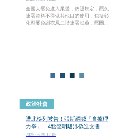
全國大罷免進入尾聲，依照規定，罷免
連署資料不得做其他目的使用，包括彰
化縣罷免謝衣鳳二階連署沒過，罷團在
律師認證上銷毀連署人個資，此外，基
隆拆樑個資也早在律師公證下，錄影存
證銷毀，至於新竹縣罷團「除舊汰欣」
也強調，後續將全數公開透明地進行
「集中銷毀處理」，確保個人資料安全
無虞。
政治社會
遭北檢列被告！張斯綱喊「會據理
力爭」 4點聲明駁涉偽造文書
2025.05.29 17:05