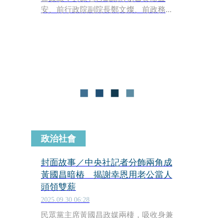
安、前行政院副院長鄭文燦、前政務委
員張景森、前監察院祕書長李俊俋與監
委蘇麗瓊等人。今年5月時，國民黨台
北市議員張斯綱正巧先後爆料李、蘇濫
用公務車，今（30日）被媒體問及是否
來源就是黃國昌，張斯綱否認，並說自
己跟黃國昌基本上不算認識。
政治社會
封面故事／中央社記者分飾兩角成
黃國昌暗樁 揭謝幸恩用老公當人
頭領雙薪
2025.09.30 06:28
民眾黨主席黃國昌政媒兩棲，吸收身兼