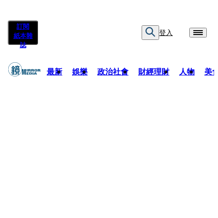
訂閱
登入
紙本雜
誌
最新
娛樂
政治社會
財經理財
人物
美