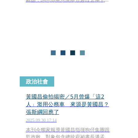
板一事，盼評估在翡翠水庫設置的可行
性。對此，市長蔣萬安表示，「依法翡
翠水庫是不可以，我們絕對不准。」另
外，翡管局也做出回應了。
政治社會
黃國昌偷拍揭密／5月曾爆「這2
人」濫用公務車 來源是黃國昌？
張斯綱回應了
2025.09.30 17:14
本刊今獨家報導黃國昌指揮狗仔集團跟
監政敵，對象包含總統府祕書長潘孟