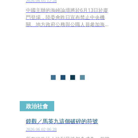
2026.06.05 12:28
中國主辦的海峽論壇將於6月13日於廈
門登場，陸委會昨日宣布禁止中央機
關、地方政府公務與公職人員參加海峽
論壇。對此，國民黨立委陳玉珍今日質
疑陸委會對台灣民主沒信心，「我們去
跟對岸交流，怎麼不認為我們也可以統
戰他們呢？」。
政治社會
鏡觀／馬英九這個破碎的符號
2026.06.02 06:28