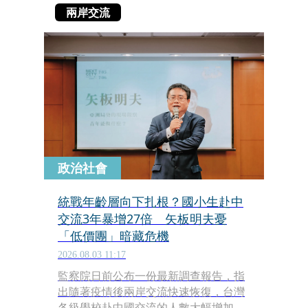
兩岸交流
政治社會
統戰年齡層向下扎根？國小生赴中
交流3年暴增27倍 矢板明夫憂
「低價團」暗藏危機
2026.08.03 11:17
監察院日前公布一份最新調查報告，指
出隨著疫情後兩岸交流快速恢復，台灣
各級學校赴中國交流的人數大幅增加，