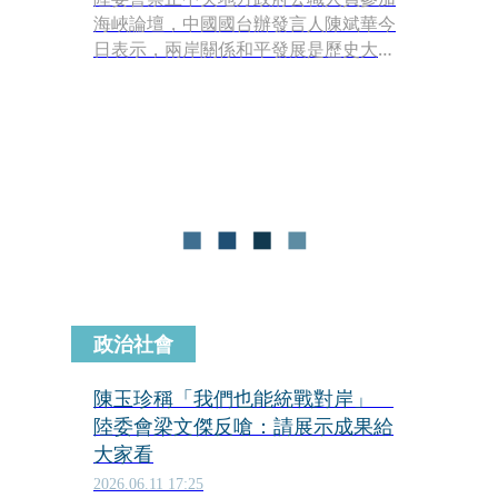
海峽論壇，中國國台辦發言人陳斌華今
日表示，兩岸關係和平發展是歷史大
勢，兩岸同胞要交流合作是任何人擋不
住的，「民進黨當局出於政治私利，每
年都跳出來抹黑攻擊」，但他們越搗亂
越失敗。
政治社會
陳玉珍稱「我們也能統戰對岸」
陸委會梁文傑反嗆：請展示成果給
大家看
2026.06.11 17:25