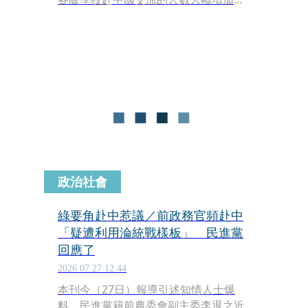
其中又以國小學生的成長幅度最為驚
人。數據顯示，國小生前往中國交流的
人數從2022年的僅38人，一路暴增至
2025年的1,045人，短短3年間成長幅度
高達27倍以上。對此，監察院直言教育
主管機關在通報與風險管理上有明顯不
足，要求全面檢討改善。
政治社會
綠要角赴中惹議／前政務官頻赴中
「疑遭利用淪統戰樣板」 民進黨
回應了
2026.07.27 12:44
本刊今（27日）報導引述知情人士爆
料，民進黨籍前農委會副主委李退之近