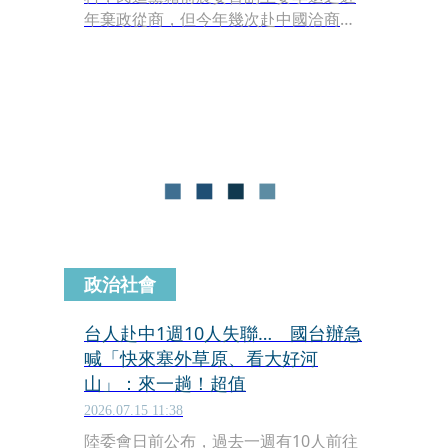
年棄政從商，但今年幾次赴中國洽商，
疑似接觸國台辦人員，引發統戰疑慮。
對此民進黨回應，不針對個案做評論，
但民進黨態度一直很清楚，要國人赴中
交流務必小心，避免成為中國統戰的樣
板。
政治社會
台人赴中1週10人失聯… 國台辦急
喊「快來塞外草原、看大好河
山」：來一趟！超值
2026.07.15 11:38
陸委會日前公布，過去一週有10人前往