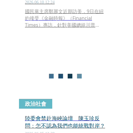
2026.06.10 12:24
國民黨主席鄭麗文近期訪美，9日在紐
約接受《金融時報》（Financial
Times）專訪，針對美國總統川普
（Donald Trump）訪問北京期間，稱
對台軍售是美中談判的籌碼（a good
negotiating chip），鄭麗文強調，台
灣不該也不能淪為大國博弈的棋子。
政治社會
陸委會禁赴海峽論壇 陳玉珍反
問：怎不認為我們也能統戰對岸？