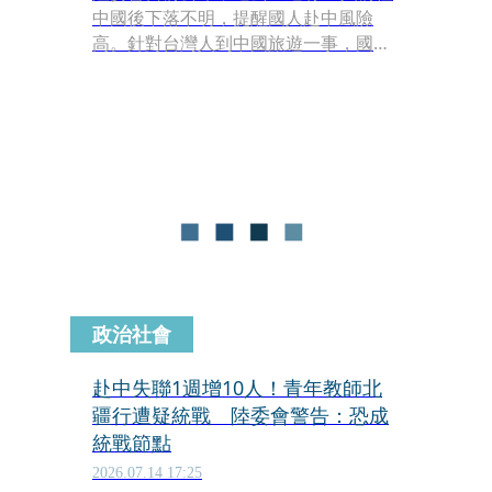
中國後下落不明，提醒國人赴中風險
高。針對台灣人到中國旅遊一事，國台
辦今（15）日於例行記者會上說，耳聽
為虛，眼見為實，來中國一趟，不僅
值，而且超值。
政治社會
赴中失聯1週增10人！青年教師北
疆行遭疑統戰 陸委會警告：恐成
統戰節點
2026.07.14 17:25