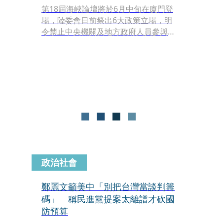
第18屆海峽論壇將於6月中旬在廈門登
場，陸委會日前祭出6大政策立場，明
令禁止中央機關及地方政府人員參與這
項被認定為中共大型統戰平台的活動。
此舉引發藍營強烈反彈，台東縣長饒慶
鈴向移民署申請赴會遭拒後，怒批中央
政府放任農民自生自滅，質疑關心民眾
生活的慈悲心難道也有政黨之別。
政治社會
鄭麗文籲美中「別把台灣當談判籌
碼」 稱民進黨提案太離譜才砍國
防預算