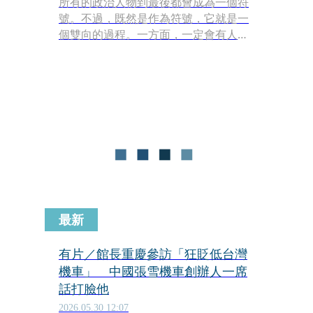
所有的政治人物到最後都會成為一個符
號。不過，既然是作為符號，它就是一
個雙向的過程。一方面，一定會有人想
要積極掌控這個符號所代表的意義；另
一方面，由於符號的本質就是發散與未
定的，在傳播意義的過程中，它注定是
各自解讀與各自表述的。
最新
有片／館長重慶參訪「狂貶低台灣
機車」 中國張雪機車創辦人一席
話打臉他
2026.05.30 12:07