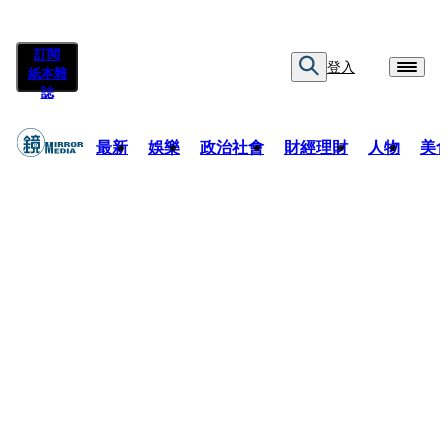
訂閱
登入
紙本雜
誌
最新
娛樂
政治社會
財經理財
人物
美