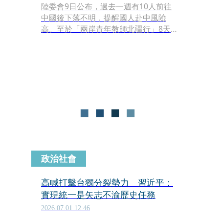
陸委會9日公布，過去一週有10人前往
中國後下落不明，提醒國人赴中風險
高。至於「兩岸青年教師北疆行」8天7
夜活動被控涉及統戰，陸委會副主委沈
有忠提醒，這類以兩岸交流為名的落地
招待活動，統戰風險容易被忽略，會與
教育部一起提醒學校。
政治社會
高喊打擊台獨分裂勢力 習近平：
實現統一是矢志不渝歷史任務
2026.07.01 12:46