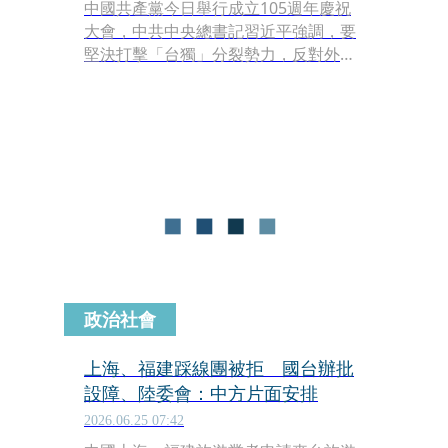
中國共產黨今日舉行成立105週年慶祝
大會，中共中央總書記習近平強調，要
堅決打擊「台獨」分裂勢力，反對外部
勢力干涉，並強調實現統一是「矢志不
渝的歷史任務」。
政治社會
上海、福建踩線團被拒 國台辦批
設障、陸委會：中方片面安排
2026.06.25 07:42