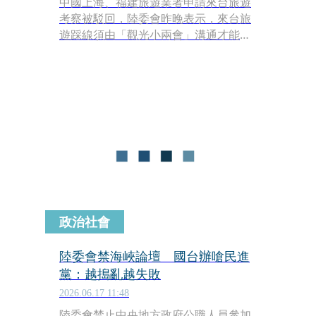
中國上海、福建旅遊業者申請來台旅遊
考察被駁回，陸委會昨晚表示，來台旅
遊踩線須由「觀光小兩會」溝通才能進
行，「對於中方片面決定安排，我方礙
難配合」。
政治社會
陸委會禁海峽論壇 國台辦嗆民進
黨：越搗亂越失敗
2026.06.17 11:48
陸委會禁止中央地方政府公職人員參加