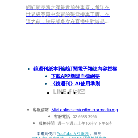
網紅館長陳之漢最近前往重慶，參訪在
世界級賽事中奪冠的張雪機車工廠。在
這之前，館長就多次在直播中對該品牌
推崇備至，甚至表達過引進台灣販售的
強烈意願，這趟行程總算讓他見到仰慕
已久的創辦人張雪。雙方碰面後，館長
一貫的熱情瘋狂吹捧對方，甚至不惜當
面把台灣的機車製造業貶低了一番。沒
想到創辦人張雪不但沒有跟著起舞，反
鏡週刊紙本雜誌
訂閱電子雜誌
內容授權
而借用直播鏡頭指正消費者買自己喜歡
下載APP
新聞自律綱要
的牌子天經地義，強調不該將購物選擇
《鏡週刊》AI使用準則
與愛國情懷進行強烈捆綁。
客服信箱
MM-onlineservice@mirrormedia.mg
客服電話
02-6633-3966
服務時間
週一至週五上午10時至下午6時
本網頁使用
YouTube API 服務
， 詳見