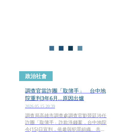
錢，張自立門戶開公司，成了元智大學
的合作廠商，並且擔任元智大學推廣中
心台中分部的主任，沒想到他在2005年
間，利用主任身分與詐騙集團合作，標
榜留學免出國，只要花7萬元，到元智
大學台中分部上課48小時，就可以取得
國外知名大學的碩士學位。
政治社會
調查官當詐團「取簿手」 台中地
院重判3年6月...原因出爐
2026.05.15 20:39
調查局高雄市調查處調查官劉晉廷涉任
詐團「取簿手」詐欺洗錢案，台中地院
今(15)日宣判，依參與犯罪組織、共同