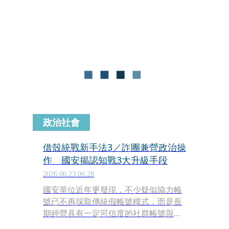
彎，全數認罪，但強調是誤信吳女說詞
才犯下重大疏失，希望給予緩刑機會。
法院今（7日）判決出爐，她在洗錢部
分被判有期徒刑5月，得易科罰金，併
科罰金8萬元，洩密部分則獲判無罪，
雖未如願獲緩刑，但也可免除牢獄之
災。
政治社會
借殼統戰新手法3／詐團兼營政治操
作 國安揭認知戰3大升級手段
2026.06.23 06:28
國安單位近年更發現，不少疑似協力帳
號已不再採取傳統假帳號模式，而是長
期經營具有一定可信度的社群帳號與粉
絲專頁，這些帳號平時分享生活資訊、