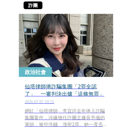
詐團
政治社會
仙塔律師捲詐騙集團「2罪全認
了」 一審判決出爐「這條無罪」
2026.07.07 10:55
網紅「仙塔律師」李宜諪去年捲入詐騙
集團案件，涉嫌擔任詐團主嫌吳芳儀的
軍師，被控洗錢、洩密2罪。她一度否
認犯罪，但去年12月出庭時又態度大轉