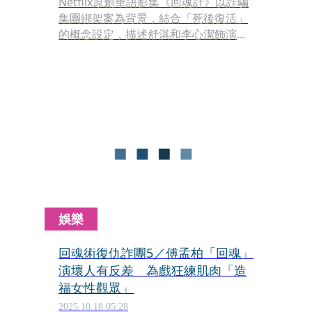
Netflix原創華語影集《回魂計》以詐騙
集團綁架案為背景，結合「死後復活」
的概念設定，描述舒淇和李心潔飾演的
兩位母親為替女兒復仇面臨人性考驗。
娛樂
回魂術復仇詐團5／傅孟柏「回魂」
演壞人有反差 為戲狂練肌肉「造
福女性觀眾」
2025.10.18 05:28