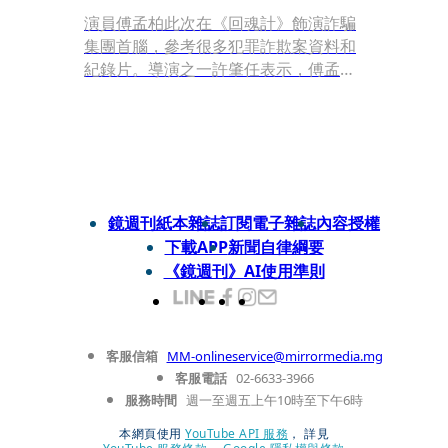
演員傅孟柏此次在《回魂計》飾演詐騙
集團首腦，參考很多犯罪詐欺案資料和
紀錄片。導演之一許肇任表示，傅孟柏
的形象正面，「演壞人有反差感，且本
人也有興趣嘗試。」因應劇情需求，傅
孟柏花2個月練肌肉，「他的肌肉很
棒，可以為女性（觀眾）謀福利。」
鏡週刊紙本雜誌
訂閱電子雜誌
內容授權
下載APP
新聞自律綱要
《鏡週刊》AI使用準則
客服信箱
MM-onlineservice@mirrormedia.mg
客服電話
02-6633-3966
服務時間
週一至週五上午10時至下午6時
本網頁使用
YouTube API 服務
， 詳見