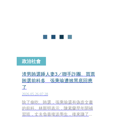
醫療知識、心靈勵志文章，甚至刻意營
造本土派或獨派形象，但每逢重大政治
議題或選舉期間，便開始集中發布親
中、疑美或促統等內容，受眾不疑有
他，久了連「中毒」都不自知。
政治社會
渣男賄選睡人妻3／聯手詐團、買票
賄選前科多 張乘瑜遭掀黑底回應
了
2026.05.26 07:28
除了偷吃、賄選，張乘瑜還有偽造文書
的前科。林斯明表示，陳素蘭早年開補
習班，丈夫負責接送學生，後來賺了