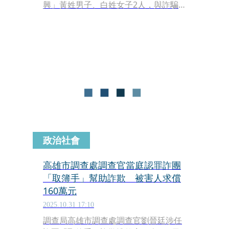
興」黃姓男子、白姓女子2人，與詐騙
集團結合成「一條龍」洗錢模式，讓被
害人再剝一層皮！檢警出動兩次搜索行
動，將黃男聲押獲准、白女5萬元交
保，共查扣虛擬貨幣泰達幣525萬顆（1
億 6,000餘萬元）、現金2,100餘萬元，
與餐券2,900餘張（約70餘萬元）等
物，另聲請保全保全不法所得逾17億元
獲准。今（22）日偵查終結，依詐欺、
洗錢、組織等罪，將2人提起公訴。
政治社會
高雄市調查處調查官當庭認罪詐團
「取簿手」幫助詐欺 被害人求償
160萬元
2025.10.31 17:10
調查局高雄市調查處調查官劉晉廷涉任