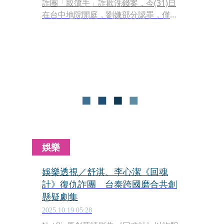
詐團「取簿手」詐欺洗錢案，今(31)日
在台中地院開庭，劉嫌部分認罪，僅坦
承幫助詐欺罪，但否認三人以上共同詐
欺、洗錢罪。黃姓被害人到庭提出160
萬元附帶民事賠償。法官建議此案非殺
人等重罪，是否改為簡式庭，檢察官當
庭以此案涉案人身分特殊為由，表示拒
絕。全案維持原審理程序，擇日開庭。
娛樂
娛樂透視／舒淇、李心潔《回魂
計》復仇詐團 台泰跨國磨合共創
懸疑劇集
2025.10.19 05:28