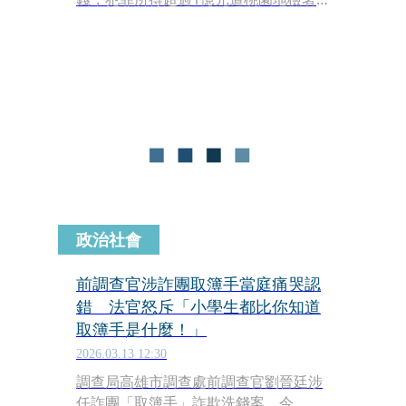
起訴求刑13年，詎料，桃園地院審理期
間未將他收押，今年2月他配戴電子手
環監控，才隔1個月就破壞監控設備潛
逃中國，桃院除緊急發布通緝並告發棄
保潛逃罪，桃檢也查出游光德逃亡計畫
縝密，先託人租車載他到台南改搭釣漁
船至澎湖外海，再轉搭其他船舶潛逃對
岸，檢方擴大偵辦後，今（15日）將暗
助游光德逃亡的3名同夥聲押禁見獲
准。
政治社會
前調查官涉詐團取簿手當庭痛哭認
錯 法官怒斥「小學生都比你知道
取簿手是什麼！」
2026.03.13 12:30
調查局高雄市調查處前調查官劉晉廷涉
任詐團「取簿手」詐欺洗錢案，今