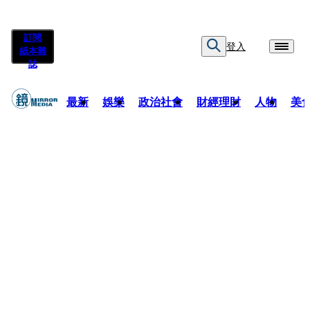
訂閱
登入
紙本雜
誌
最新
娛樂
政治社會
財經理財
人物
美