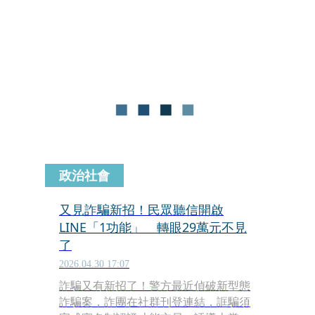
詐欺、洗錢等共53罪，判劉男3年6月，
可上訴。
政治社會
又見詐騙新招！民眾聽信開啟
LINE「1功能」 轉眼29萬元不見
了
2026.04.30 17:07
詐騙又有新招了！警方最近偵破新型態
詐騙案，詐團在社群刊登連結，誆騙須