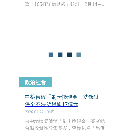
署「165打詐儀錶板」統計，2月14～22
日期間，全台共受理破千件詐騙案，財
產損失高達5.7億元，當中占最多的仍以
「假投資詐騙」手法。
政治社會
中檢偵破「刷卡換現金」洗錢鏈
保全不法所得逾17億元
2026.01.22 10:45
台中地檢署偵辦「刷卡換現金」業者結
合假投資詐欺集團案，查獲化名「呂俊