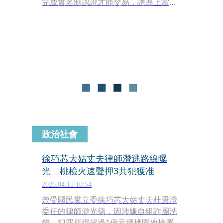
完成實名制認證才能交易，誘導上當民
眾開啟LINE「派對模式」分享手機螢幕
畫面後，再趁機側錄帳戶資訊及QR
Code，進行非法轉帳及盜刷，日前就有
2位民眾在LINE上購買蒜頭、雞蛋而受
害，共損失29萬元。
政治社會
徐巧芯大姑丈夫律師潛逃路線曝
光 桃檢火速聲押3共犯獲准
2026.04.15 10:54
曾受國民黨立委徐巧芯大姑丈夫杜秉澄
委任的律師游光德，因涉嫌自組詐團洗
錢，犯罪所得超過1億元遭桃園地檢署