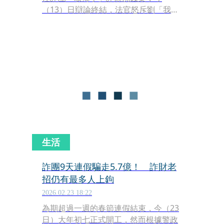
（13）日辯論終結，法官怒斥劉「我在
國小教法治教育，小學生對取簿手的答
對率都很高，你個調查官會不知道？」
劉當場痛哭失聲說「我當時真的不夠謹
慎，求職受騙，連帶害了被害人們。」
全案將於5月15日逕行宣判。
生活
詐團9天連假騙走5.7億！ 詐財老
招仍有最多人上鉤
2026.02.23 18:22
為期超過一週的春節連假結束，今（23
日）大年初七正式開工，然而根據警政