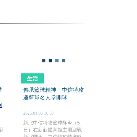
生活
體
傳承籃球精神 中信特攻
守
邀籃球名人堂開球
倒
2026.04.05 16:37
新北中信特攻籃球隊今（5
冠
日）在新莊體育館主場迎戰
新北國王，中信特攻特邀籃