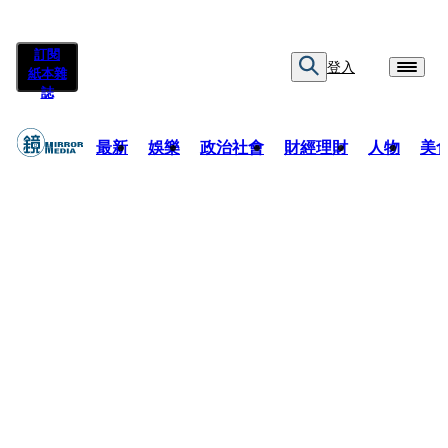
訂閱
登入
紙本雜
誌
最新
娛樂
政治社會
財經理財
人物
美