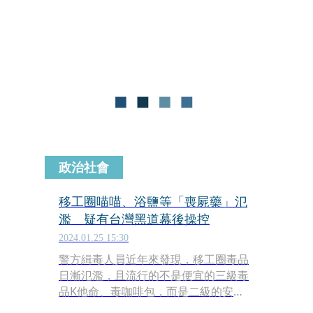
形的愛心化作沐浴夥伴，包括我的最愛
汽泡彈、玫瑰人生汽泡彈、浪漫情書汽
泡彈、愛的告白泡泡浴芭；無形卻一聽
命名就讓人臉紅心跳的心心相印浴鹽、
小天鵝婚戒香氛皂，每款用心製作的手
工禮物，都是能對摯愛表達心意的精心
之選。
政治社會
移工圈喵喵、浴鹽等「喪屍藥」氾
濫 疑有台灣黑道幕後操控
2024.01.25 15:30
警方緝毒人員近年來發現，移工圈毒品
日漸氾濫，且流行的不是便宜的三級毒
品K他命、毒咖啡包，而是二級的安
毒，以及「喵喵」、「浴鹽」之類的