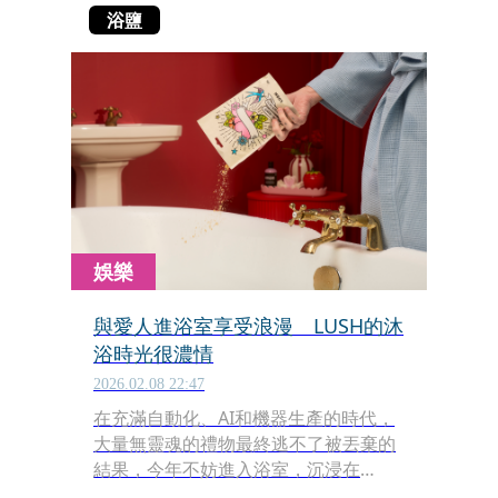
浴鹽
娛樂
與愛人進浴室享受浪漫 LUSH的沐
浴時光很濃情
2026.02.08 22:47
在充滿自動化、AI和機器生產的時代，
大量無靈魂的禮物最終逃不了被丟棄的
結果，今年不妨進入浴室，沉浸在
LUSH所打造的放鬆時光裡吧！各種有