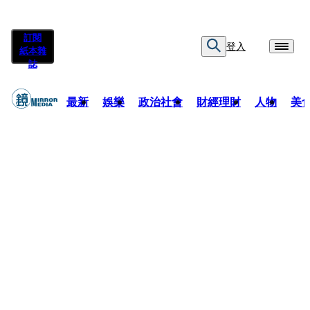
訂閱
登入
紙本雜
誌
最新
娛樂
政治社會
財經理財
人物
美