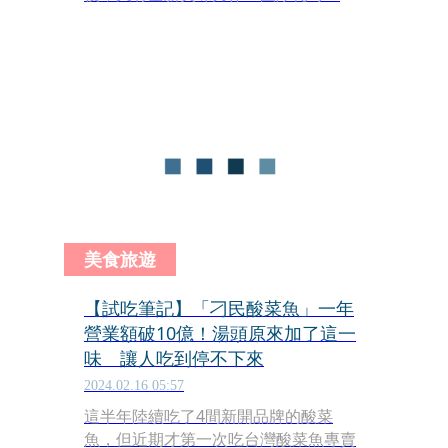
半時間祕密研究，酸菜魚風味乾拌麵
「刁鑽麵」全新上市，讓挑嘴刁民們在
家也能享口福。
美食旅遊
【試吃筆記】「刁民酸菜魚」一年
營業額破10億！湯頭原來加了這一
味 讓人吃到停不下來
2024.02.16 05:57
這半年陸續吃了4間新開品牌的酸菜
魚，但近期才第一次吃台灣酸菜魚專賣