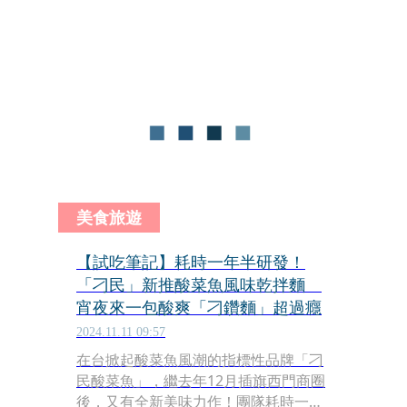
台灣連署造冊期限前，遞交超過3,500百
份連署書予台灣罷免團體，展現海外台
灣人對台灣民主的堅定支持。美國罷團
亦公布美國地區連署排行榜，大安區立
委羅智強位居榜首，其次依序為王鴻
薇、徐巧芯、李彥秀、賴士葆，皆為台
北市選區。
美食旅遊
【試吃筆記】耗時一年半研發！
「刁民」新推酸菜魚風味乾拌麵
宵夜來一包酸爽「刁鑽麵」超過癮
2024.11.11 09:57
在台掀起酸菜魚風潮的指標性品牌「刁
民酸菜魚」，繼去年12月插旗西門商圈
後，又有全新美味力作！團隊耗時一年