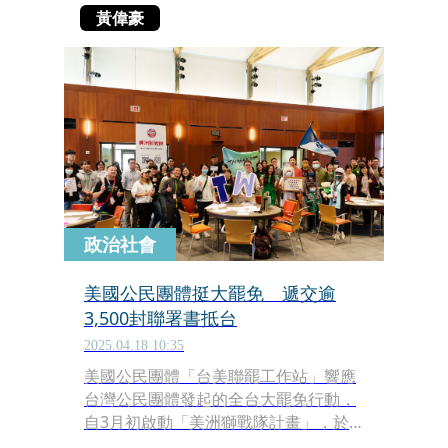
黃偉豪
政治社會
美國公民團體挺大罷免 遞交逾
3,500封聯署書抵台
2025.04.18 10:35
美國公民團體「台美聯罷工作站」響應
台灣公民團體發起的全台大罷免行動，
自3月初啟動「美洲獅戰隊計畫」，於
全美各大城市發起連署行動，並成功於