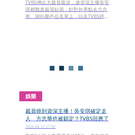
TVBS傳出大裁員風波，連資深主播吳安
琪都難逃裁員結局，針對外界點名方念
華、謝向榮也在名單上，以及TVBS經營
權易主消息，TVBS今（13日）發出重磅
聲明闢謠，遭到點名的方念華也透過私
人社群媒體17字發聲。
娛樂
裁員燒到資深主播！吳安琪確定走
人 方念華也被鎖定？TVBS回應了
2026.04.12 17:02