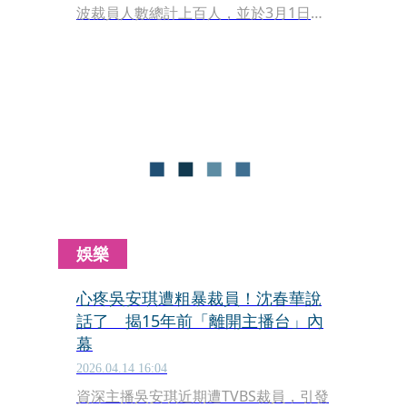
波裁員人數總計上百人，並於3月1日生
效。資遣對象包含SNG工程、駐地記者
以及攝影等職務。如今再度爆出裁員風
波，除了業界感慨，台內基層員工也人
心惶惶。
娛樂
心疼吳安琪遭粗暴裁員！沈春華說
話了 揭15年前「離開主播台」內
幕
2026.04.14 16:04
資深主播吳安琪近期遭TVBS裁員，引發