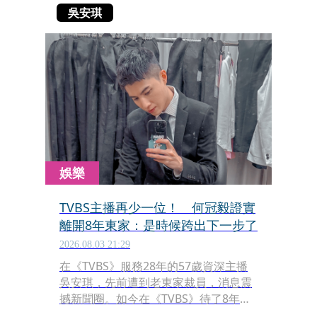
吳安琪
娛樂
TVBS主播再少一位！ 何冠毅證實
離開8年東家：是時候跨出下一步了
2026.08.03 21:29
在《TVBS》服務28年的57歲資深主播
吳安琪，先前遭到老東家裁員，消息震
撼新聞圈。如今在《TVBS》待了8年的
主播何冠毅也發文宣布離職，邁向下個