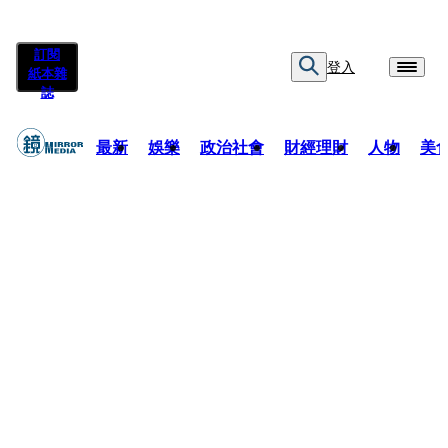
訂閱
登入
紙本雜
誌
最新
娛樂
政治社會
財經理財
人物
美