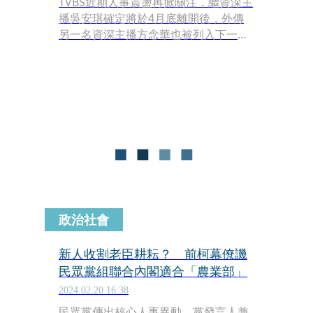
TVBS近期人事震盪再掀關注，繼資深主
播吳安琪確定將於4月底離開後，外傳
另一名資深主播方念華也被列入下一波
裁員名單。對此，TVBS發聲明回應。
政治社會
新人收割老臣耕耘？ 前柯幕僚譏
民眾黨組聯合內閣適合「農業部」
2024.02.20 16:38
民眾黨傳出核心人事異動，黨發言人兼