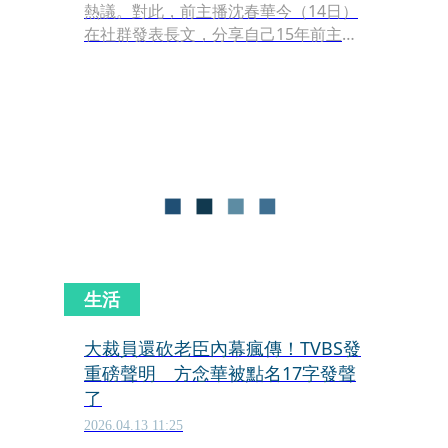
熱議。對此，前主播沈春華今（14日）
在社群發表長文，分享自己15年前主動
離開主播台的心路歷程。她坦言，當年
看似「不可思議」的決定，其實來自對
媒體環境變遷的深刻觀察與不安，強調
娜是一種「為自己掌舵」的人生選擇。
生活
大裁員還砍老臣內幕瘋傳！TVBS發
重磅聲明 方念華被點名17字發聲
了
2026.04.13 11:25