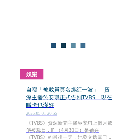
人生階段。
娛樂
自嘲「被裁員莫名爆紅一波」 資
深主播吳安琪正式告別TVBS：現在
喊卡也滿好
2026.05.01 20:55
《TVBS》資深新聞主播吳安琪上個月驚
傳被裁員，昨（4月30日）是她在
《TVBS》的最後一天，她發文透露已經