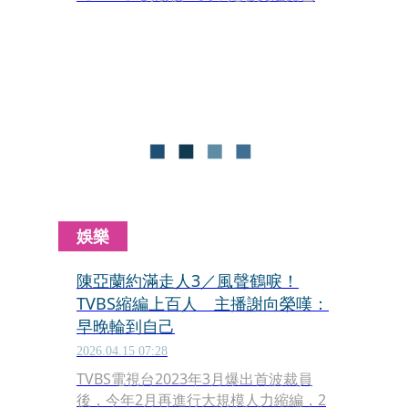
迅速辦完手續、迅速離開，自嘲：「今
天開始不再是TVBS主播，是因為被裁員
而莫名爆紅一波的前資深主播呵呵呵哈
哈哈。」
娛樂
陳亞蘭約滿走人3／風聲鶴唳！
TVBS縮編上百人 主播謝向榮嘆：
早晚輪到自己
2026.04.15 07:28
TVBS電視台2023年3月爆出首波裁員
後，今年2月再進行大規模人力縮編，2