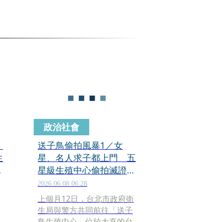
政治社會
、
送子鳥偷拍風暴1／女
生
星、名人求子都上門 五
都
星級生殖中心偷拍滅證被
抓包
2026.06.08 06:28
上個月12日，台北市政府衛
生局與警方共同前往「送子
鳥生殖中心」位於大直的台