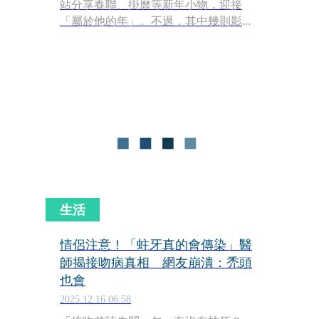
站分享春聯、掛曆等新年小物，迎接
「屬於他的年」。不過，其中幾則影像
中，他身後的「激情照」卻意外搶鏡，
吸引網友目光。
生活
情侶注意！「蛀牙真的會傳染」醫
師揭接吻病真相 網友崩潰：禿頭
也會
2025.12.16 06:58