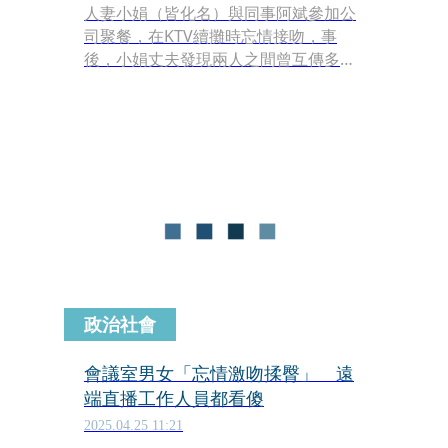
人妻小娟（皆化名）與同事阿斌參加公
司聚餐，在KTV續攤時忘情接吻，事
後，小娟丈夫發現兩人之間曾互傳多則
露骨訊息，內容包含「小棒棒可滿足不
了我」「多P要找誰」等露骨字眼，怒
告兩人。雲林地方法院判決小娟和阿斌
須共同賠償4萬6,400元。阿斌不服判決
提起上訴，但遭到駁回。
政治社會
會議室男女「忘情激吻揉臀」 遠
端直播工作人員都看傻
2025.04.25 11:21