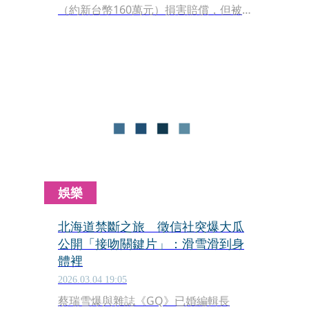
（約新台幣160萬元）損害賠償，但被
東京地院駁回，理由是兩人即使在公開
場合親吻擁抱，甚至單獨共處酒吧1～3
小時，仍不足以證明有發生肉體關係。
娛樂
北海道禁斷之旅 徵信社突爆大瓜
公開「接吻關鍵片」：滑雪滑到身
體裡
2026.03.04 19:05
蔡瑞雪爆與雜誌《GQ》已婚編輯長