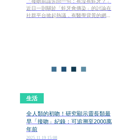
「接吻前該先問一句：有沒有蛀牙？」
近日一則關於「蛀牙會傳染」的討論在
社群平台掀起熱議，有醫學背景的網友
分享上課內容後，意外引發大量網友震
驚與恐慌。對此，醫師也出面說明，指
出部分口腔疾病確實可能透過唾液傳
播，但是否需要過度擔心，仍須回到醫
學事實來看。
生活
全人類的初吻！研究顯示靈長類最
早「接吻」紀錄：可追溯至2000萬
年前
2025.11.19 15:08