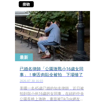
接吻
最新
已婚名律師「公園激戰小16歲女同
事」！喇舌肉貼全被拍 下場慘了
2026.07.30 16:03
美國一名45歲已婚的知名律師，近日被
拍到與小他16歲的女同事，在紐約中央
公園長椅上激吻，畫面被TikTok網友拍
下後瘋傳，短短幾天就吸引超過400萬