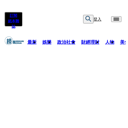
訂閱
登入
紙本雜
誌
最新
娛樂
政治社會
財經理財
人物
美