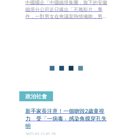
中國國企「中國鐵塔集團」旗下的安徽
鐵塔分公司近日爆出「不雅影片」事
件，一對男女在會議室熱情擁吻，男方
甚至忘情搓揉女方臀部，但這一切都被
「直播放送」到福建鐵塔總控中心，讓
正在認真上班的工作人員全都看傻。
政治社會
新手家長注意！一個吻毀2歲童視
力 受「一病毒」感染角膜穿孔失
明
2025.03.15 05:29