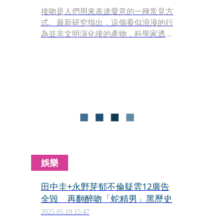
接吻是人們用來表達愛意的一種常見方
式。最新研究指出，這個看似浪漫的行
為並非文明演化後的產物，科學家透過
模式模擬發現，早在2,150萬至1,690萬
年前，大型猿類的靈長類祖先就已經出
現了第一次「親吻」行為。
娛樂
田中圭+永野芽郁不倫疑雲12廣告
全毀 再翻醉吻「蛇精男」黑歷史
2025.05.19 15:47