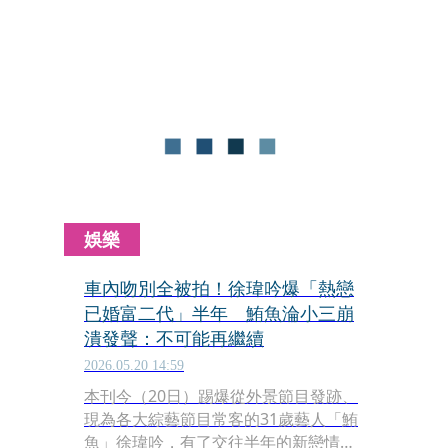
人觀看。兩人職涯也受衝擊，男方已遭
律師事務所停職調查，原定的跳槽計畫
也緊急喊卡。
娛樂
車內吻別全被拍！徐瑋吟爆「熱戀
已婚富二代」半年 鮪魚淪小三崩
潰發聲：不可能再繼續
2026.05.20 14:59
本刊今（20日）踢爆從外景節目發跡、
現為各大綜藝節目常客的31歲藝人「鮪
魚」徐瑋吟，有了交往半年的新戀情！