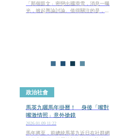
「那個凱文」密戀出國滑雪，消息一曝
光，掀起輿論討論。值得關注的是，一
家徵信社也於稍早公開一段抓姦影片，
大呼「偷吃男說要出差，結果是滑雪滑
到對方的身體裡」，由於公布影片時間
點湊巧，因此意外掀起大票網友遐想與
討論。但目前仍尚未確定影片是否有相
關性。
政治社會
馬英九曬馬年掛曆！ 身後「嘴對
嘴激情照」意外搶鏡
2026.01.09 11:22
馬年將至，前總統馬英九近日在社群網