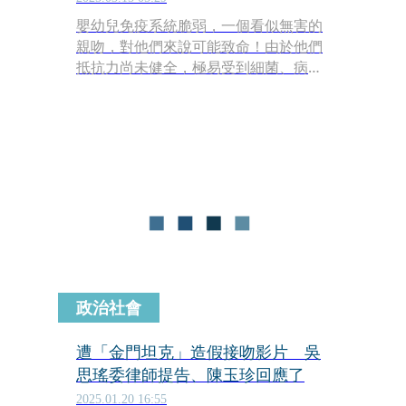
嬰幼兒免疫系統脆弱，一個看似無害的
親吻，對他們來說可能致命！由於他們
抵抗力尚未健全，極易受到細菌、病毒
侵襲，輕則感冒，重則可能引發全身潰
爛，甚至危及生命。英國一名2歲幼
童，就因親友的親吻感染單純疱疹病
毒，不幸導致左眼失明，留下無法挽回
的遺憾。
政治社會
遭「金門坦克」造假接吻影片 吳
思瑤委律師提告、陳玉珍回應了
2025.01.20 16:55