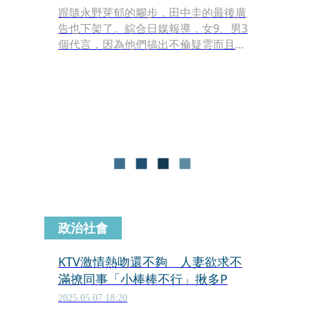
跟隨永野芽郁的腳步，田中圭的最後廣
告也下架了。綜合日媒報導，女9、男3
個代言，因為他們搞出不倫疑雲而且試
圖消毒，卻慘遭打臉，工作從此遭到波
及。除此之外，田中圭的誇張酒品也再
被回顧。
政治社會
KTV激情熱吻還不夠 人妻欲求不
滿撩同事「小棒棒不行」揪多P
2025.05.07 18:20