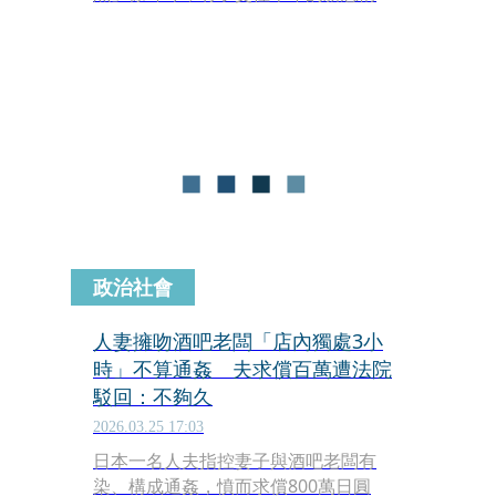
原本是一件值得祝福的演藝圈喜事，然
而男方的背景卻是「已婚人夫」。這項
消息讓徐瑋吟一秒淪為小三疑雲的主
角，徐瑋吟本人也隨即透過經紀人發表
聲明，首度還原事情真相。
政治社會
人妻擁吻酒吧老闆「店內獨處3小
時」不算通姦 夫求償百萬遭法院
駁回：不夠久
2026.03.25 17:03
日本一名人夫指控妻子與酒吧老闆有
染、構成通姦，憤而求償800萬日圓