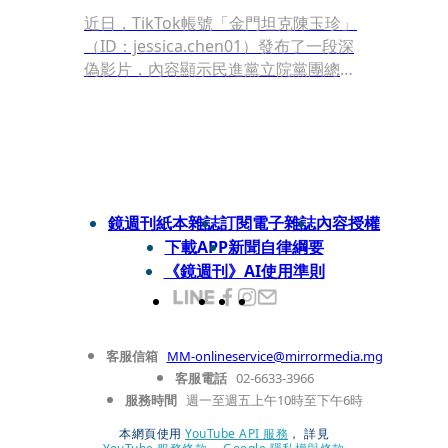
近日，TikTok帳號「金門坦克陳玉珍」
（ID：jessica.chen01）發布了一段深
偽影片，內容顯示民進黨立院黨團總召
柯建銘與立委吳思瑤在記者會上接吻，
引發社會譁然。20日，吳思瑤委由律師
向台北地檢署提告，控告影片發布者涉
嫌加重誹謗罪、製作並散佈不實性影
像，以及違反國安法。
鏡週刊紙本雜誌
訂閱電子雜誌
內容授權
下載APP
新聞自律綱要
《鏡週刊》AI使用準則
客服信箱
MM-onlineservice@mirrormedia.mg
客服電話
02-6633-3966
服務時間
週一至週五上午10時至下午6時
本網頁使用
YouTube API 服務
， 詳見