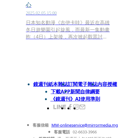
心
2025.02.05 15:00
日本知名動漫《吉伊卡哇》最近在高雄
冬日遊樂園引起旋風，而最新一集動畫
昨（4日）上架後，再次掀起觀眾討
論，因為主角中的「小八貓」聲音出現
明顯轉變，原來是該角色的聲優進入了
青春期，開始變聲了，原作者
「Nagano」也透過一張圖片幫他加油
打氣。
鏡週刊紙本雜誌
訂閱電子雜誌
內容授權
下載APP
新聞自律綱要
《鏡週刊》AI使用準則
客服信箱
MM-onlineservice@mirrormedia.mg
客服電話
02-6633-3966