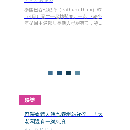
2026.02.05 16:53
泰國巴吞他尼府（Pathum Thani）昨
（4日）發生一起槍擊案。一名17歲少
年疑因不滿鄰居長期與母親有染，導致
父母爭吵不斷，竟在光天化日之下持槍
伏擊，當街射殺正在騎機車的鄰居。少
年落網後坦承犯行，直言：「是他破壞
我的家庭！」
娛樂
資深媒體人洩包養網站祕辛 「大
老闆還有一絲純真」
2025.06.02 13:50