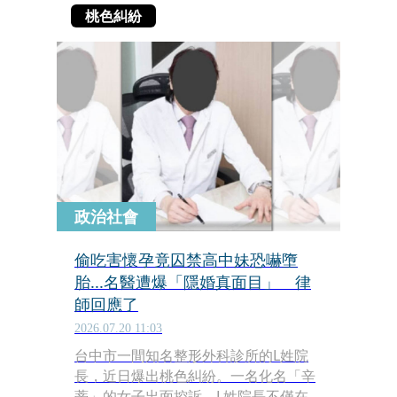
桃色糾紛
政治社會
偷吃害懷孕竟囚禁高中妹恐嚇墮
胎...名醫遭爆「隱婚真面目」 律
師回應了
2026.07.20 11:03
台中市一間知名整形外科診所的L姓院
長，近日爆出桃色糾紛。一名化名「辛
蒂」的女子出面控訴，L姓院長不僅在交