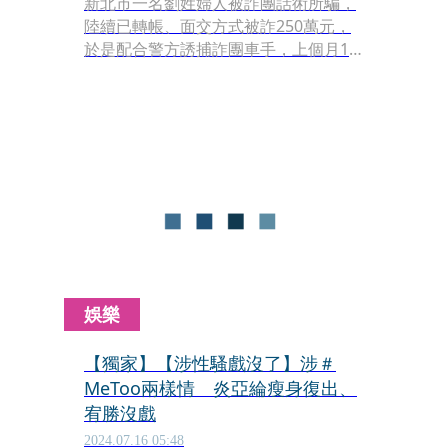
新北市一名劉姓婦人被詐團話術所騙，
陸續已轉帳、面交方式被詐250萬元，
於是配合警方誘捕詐團車手，上個月15
日警方在雙方交款時，逮捕車手與收水
手，赫然發現，車手竟是前彰化縣議員
洪柏葳，他曾是彰化地方政壇新星，卻
因為爆出桃色糾紛，劈腿酒店女子而落
選，退出政壇，全案檢察官覆訊後向新
北地院聲請羈押洪柏葳獲准。
娛樂
【獨家】【涉性騷戲沒了】涉＃
MeToo兩樣情 炎亞綸瘦身復出、
宥勝沒戲
2024.07.16 05:48