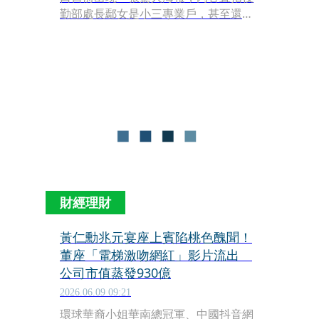
勤部處長鄢女是小三專業戶，甚至還大
膽描述了她與人夫職員的荒唐互動。職
員元配這招直球對決，不僅讓學校成了
八卦焦點，也讓這場桃色糾紛瞬間演變
成校園醜聞。
財經理財
黃仁勳兆元宴座上賓陷桃色醜聞！
董座「電梯激吻網紅」影片流出
公司市值蒸發930億
2026.06.09 09:21
環球華裔小姐華南總冠軍、中國抖音網