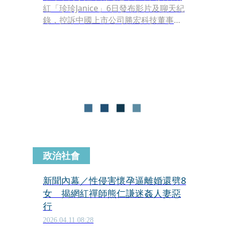
紅「珍珍Janice」6日發布影片及聊天紀
錄，控訴中國上市公司勝宏科技董事長
陳濤欺騙感情，在公司熬出頭後將她拋
棄，其中兩人在電梯熱吻的畫面在中國
社群瘋傳。董座深陷婚外情醜聞，勝宏
科技昨（8日）股價大跌，A股收盤重挫
7.11％，港股也重摔8.19％，市值蒸發
超過200億人民幣（約新台幣934億
元）。而勝宏科技是輝達供應鏈夥伴，
董事長陳濤今年曾是AI教父黃仁勳台北
「兆元宴」的座上賓。
政治社會
新聞內幕／性侵害懷孕逼離婚還劈8
女 揭網紅禪師熊仁謙迷姦人妻惡
行
2026.04.11 08:28