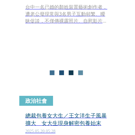
台中一名已婚的顏姓裝置藝術創作者，
遭老公發現常與3名男子互動頻繁、曖
昧促談，不僅傳裸露照片、自慰影片，
還送情趣用品，一怒之下告上法院，其
中一男竟是「最美性學博士」許藍方遭
控不倫已婚名醫案的辯護律師曾耀賢。
政治社會
總裁包養女大生／王文洋生子風暴
擴大 女大生現身解密包養始末
2025.05.20 05:28