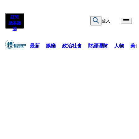
訂閱
登入
紙本雜
誌
最新
娛樂
政治社會
財經理財
人物
美