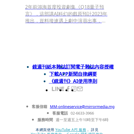
2年前鴻海首度投資劇集《Q18量子預
言》，這部講AI科幻的戲原預計2023年
推出，豈料接連遇上劇中演員出事，包
括宥勝涉性騷、炎亞綸遇上桃色糾紛
等，戲的進展受到兩人官司影響。不過
隨著炎亞綸獲判緩刑，將復出演藝圈，
因此該劇也將正式上檔，據悉宥勝演出
的部分已全數刪光。
鏡週刊紙本雜誌
訂閱電子雜誌
內容授權
下載APP
新聞自律綱要
《鏡週刊》AI使用準則
客服信箱
MM-onlineservice@mirrormedia.mg
客服電話
02-6633-3966
服務時間
週一至週五上午10時至下午6時
本網頁使用
YouTube API 服務
， 詳見