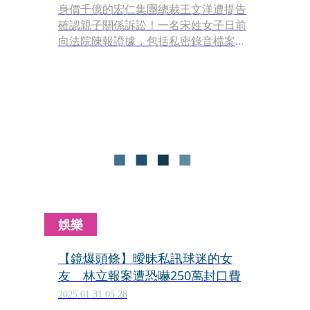
身價千億的宏仁集團總裁王文洋遭提告
確認親子關係訴訟！一名宋姓女子日前
向法院陳報證據，包括私密錄音檔案及
照片，以佐證自己所生的5歲男童為王
文洋的親骨肉，並要求王讓即將上小學
的男童認祖歸宗，以利取得王家的財產
分配權。台北地院已開庭進行調解，女
方向王文洋開價逾10億元和解金，雙方
協商多次，到目前為止還沒有共識，法
院將擇期再開庭。
娛樂
【鏡爆頭條】曖昧私訊球迷的女
友 林立報案遭恐嚇250萬封口費
2025.01.31 05:28