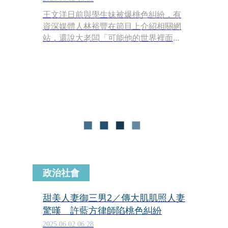
王文洋日前與學生妹被爆桃色糾紛，有
資深媒體人林裕豐在節目上介紹相關網
站，還說大老闆「可能他的世界裡面還
有一絲純真。」
政治社會
甜美人妻御三男2／傳大肌肌照人妻
驚嘆 許藍方律師陷桃色糾紛
2025.06.02 06:28