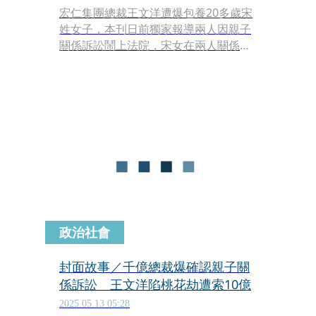
宏仁集團總裁王文洋遭爆包養20多歲宋
姓女子，本刊日前獨家報導兩人因親子
關係訴訟鬧上法院，宋女在兩人關係曝
光後接受本刊專訪，還原自己與王文洋
從結識、交往及懷孕生子過程，宋女強
調，只是希望還原事實真相，他提到2
人維持關係5年多期間，王曾送他瑞士
名錶、愛馬仕柏金包及卡地亞的戒指。
政治社會
封面故事／千億總裁爆確認親子關
係訴訟 王文洋陷桃花劫遭索10億
2025.05.13 05:28