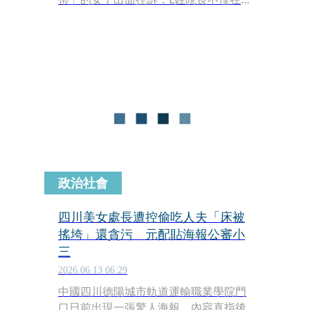
往初期隱瞞年齡與已婚身分，雙方發生
性關係時辛蒂甚至尚未成年。辛蒂更指
控，自己意外懷孕後，遭L恐嚇逼迫墮
胎，甚至在服藥引發過敏昏迷時，被獨
自丟包在醫院急診室。面對女方的沉痛
指控，L透過律師強調，相關提告皆已獲
檢方不起訴處分。
政治社會
四川美女處長遭控偷吃人夫「床被
搖垮」還貪污 元配貼海報公審小
三
2026.06.13 06:29
中國四川德陽城市軌道運輸職業學院門
口日前出現一張驚人海報，內容直指後