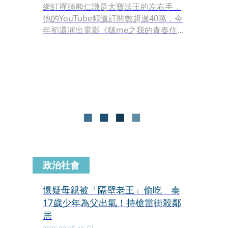
網紅禪師熊仁謙是大寶法王的左右手，
他的YouTube頻道訂閱數超過40萬，今
年初還演出電影《啵me之我的青春住了
鬼》，人氣很高。不過，本刊最近接獲
爆料，他其實是渣男、惡狼，不僅同時
劈腿8女，甚至約會強暴、強拍性愛影
片，更可惡的是，熊還以修行為名，把
1名人妻騙到尼泊爾的寺廟迷姦，事後
威脅要對她的家人不利、逼她交往，害
她懷孕，還說她腹中胎兒是不動明王轉
世，要她生下來、跟丈夫離婚，行徑惡
劣，警方已接獲通報，將介入偵辦。
政治社會
懷疑母親被「隔壁老王」偷吃 泰
17歲少年為父出氣！持槍當街殺鄰
居