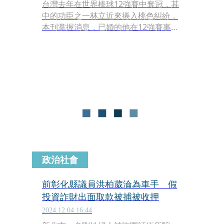
台灣去年在世界棒球12強賽中奪冠，其
中的功臣之一林立近來捲入桃色糾紛，
本刊掌握消息，已婚的他在12強賽事期
間，和一名女子私訊嘴砲，結果被對方
的男友抓包；該名男友自稱是球迷，但
要求林立面對面拿出「誠意」解決，也
就是疑似250萬元的封口費，換取事件
不曝光。最後協商破局，林立近來提告
男球迷恐嚇，此案已進入警方調查階
段。
政治社會
前彰化縣議員洪柏葳淪為車手 假
投資詐財出面取款被捕被收押
2024.12.04 16:44