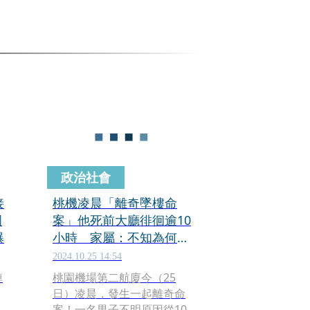
政治社會
接
桃機凌晨「離奇墜樓命
圍
案」他死前大廳徘徊逾10
曝
小時 家屬：不知為何現
身機場
2024.10.25 14:54
掉
桃園機場第二航廈今（25
日）凌晨，發生一起離奇命
起
案！一名男子不明原因從10