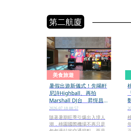
第二航廈
美食旅遊
暑假出遊新儀式！先喝軒
尼詩Highball、再拍
Marshall DJ台 昇恆昌將
桃機二航廈變身最潮候機
2026.07.18 08:57
2
室
隨著暑期旺季引爆出入境人
潮，桃園國際機場不再只是
匆匆過站的交通節點，而是