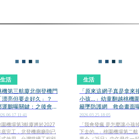
生活
生活
桃機第三航廈北側登機門
「原來這網子真是拿來
「漂亮但要走好久」？
小孩...」幼童翻越桃機
鄭運鵬曝關鍵：之後會簡
籬墜防護網 救命畫面
單很多
026.06.17 11:41
2026.03.25 18:05
桃園機場第3航廈將於2027
「我會發瘋 是怎麼讓小孩
年底完工，北登機廊廳則已
下去的…」桃園機場第二航
正式啟用。台灣世曦工程顧
廈今（25日）中午發生一