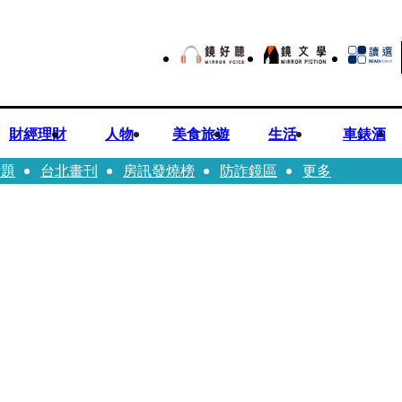
財經理財
人物
美食旅遊
生活
車錶酒
話題
台北畫刊
房訊發燒榜
防詐鏡區
更多