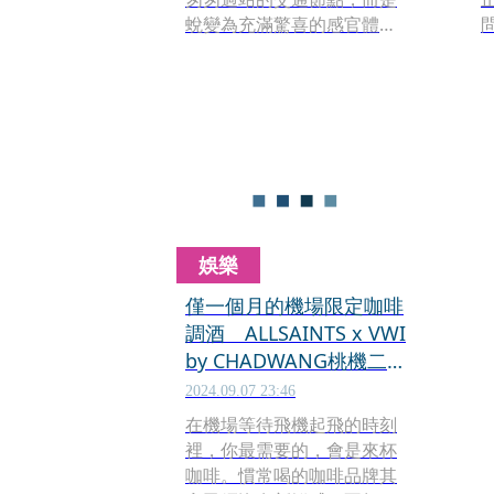
蛻變為充滿驚喜的感官體驗
場域。昇恆昌免稅商店今夏
於桃園國際機場第二航廈重
磅推出兩大主題策展：亞洲
免稅通路首間「軒尼詩汲飲
調酒酒吧」，以及音響傳奇
品牌Marshall獨家「沉浸式
音樂體驗快閃店」。即日起
至8月31日，旅客在登機前即
可享受味蕾與聽覺的雙重饗
娛樂
宴，為旅程揭開精彩序幕。
僅一個月的機場限定咖啡
調酒 ALLSAINTS x VWI
by CHADWANG桃機二航
廈才有
2024.09.07 23:46
在機場等待飛機起飛的時刻
裡，你最需要的，會是來杯
咖啡。慣常喝的咖啡品牌其