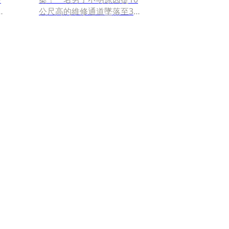
家
公尺高的維修通道墜落至3樓
出境大廳長榮櫃台旁慘死，
目睹的清潔阿姨嚇壞連忙報
警。