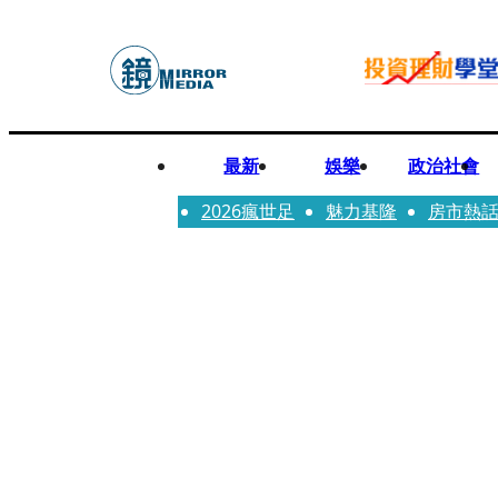
最新
娛樂
政治社會
2026瘋世足
魅力基隆
房市熱