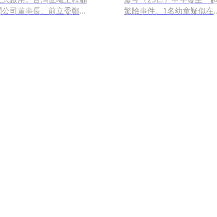
問公司董事長、前立委鄭運
驚險事件。1名幼童疑似在
鵬今（17）日指出，有民眾
長未注意下，翻越航廈設施
說，「漂亮歸漂亮，但是要
後墜落，所幸現場設有防墜
走很久」，他則解答，「第
網即時攔截，未造成傷亡。
三航廈啟用後就簡單多
事件畫面經目擊民眾分享到
了」。
網路後，引發網友大量討
論。