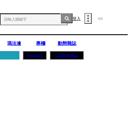
登入
瑪法達
專欄
動態雜誌
訂閱紙本雜誌
Podcasts