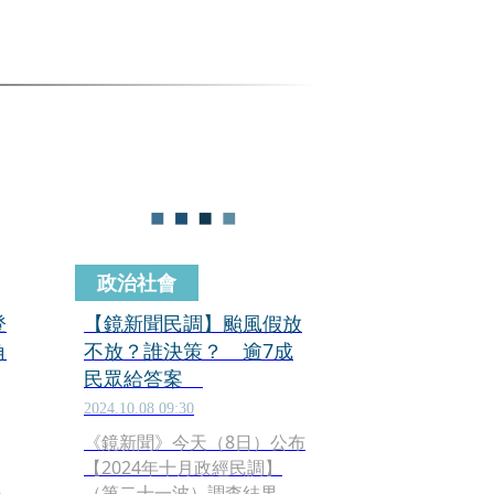
政治社會
登
【鏡新聞民調】颱風假放
角
不放？誰決策？ 逾7成
民眾給答案
2024.10.08 09:30
《鏡新聞》今天（8日）公布
【2024年十月政經民調】
暴
（第二十一波）調查結果