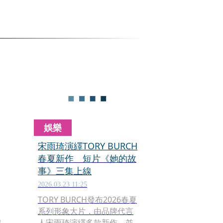
娛樂
宋雨琦演繹TORY BURCH
春夏新作 短片《她的故
事》三集上線
2026.03.23 11:25
TORY BURCH發布2026春夏
系列形象大片，由品牌代言
體
人宋雨琦演繹多款新作，並