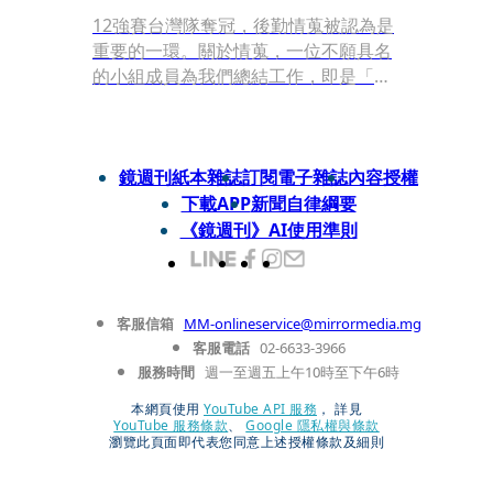
12強賽台灣隊奪冠，後勤情蒐被認為是
重要的一環。關於情蒐，一位不願具名
的小組成員為我們總結工作，即是「既
要刺探敵情，也要兵棋推演。」賽前工
作如同淹沒在資料海裡，而比賽打開
後，又要即時更新數據、開會。台灣隊
首席兼捕手教練高志綱就告訴我們，他
鏡週刊紙本雜誌
訂閱電子雜誌
內容授權
跟情蒐小組開會時的第一句話常是：
下載APP
新聞自律綱要
「你們有睡嗎？」
《鏡週刊》AI使用準則
客服信箱
MM-onlineservice@mirrormedia.mg
客服電話
02-6633-3966
服務時間
週一至週五上午10時至下午6時
本網頁使用
YouTube API 服務
， 詳見
YouTube 服務條款
、
Google 隱私權與條款
瀏覽此頁面即代表您同意上述授權條款及細則