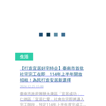
宅」雙軌並行，改善年輕族群居住問
題，並朝2030年興建1萬戶社宅的目標
穩步推進。
生活
【打造宜居好宅特企】臺南市首批
社宅完工在即 114年上半年開放
招租！為民打造安居新選擇
2024.12.25 15:00
臺南市政府興辦永康區「宜居成功」、
仁德區「宜居仁愛」社會住宅即將邁入
完工階段，預定114年上半年度完成工