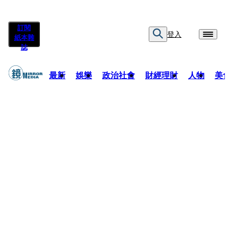
訂閱
登入
紙本雜
誌
最新
娛樂
政治社會
財經理財
人物
美