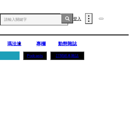
登入
瑪法達
專欄
動態雜誌
訂閱紙本雜誌
Podcasts