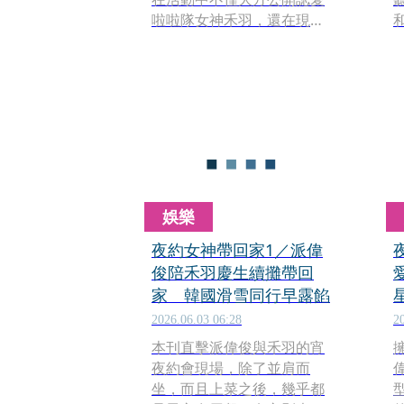
啦啦隊女神禾羽，還在現場
透露專輯裡藏有一首專門寫
給女友的浪漫情歌，不過當
時並未公開具體曲名。隨
後，部分媒體與外界開始揣
測，該首歌曲可能就是新歌
〈去年下的那場雪〉，因而
引發外界熱烈討論。
娛樂
夜約女神帶回家1／派偉
俊陪禾羽慶生續攤帶回
家 韓國滑雪同行早露餡
2026.06.03 06:28
2
本刊直擊派偉俊與禾羽的宵
夜約會現場，除了並肩而
坐，而且上菜之後，幾乎都