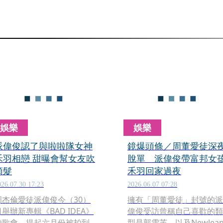
娛樂
娛樂
派偉俊認了與啦啦隊女神
鏡爆頭條／周董愛徒深
禾羽相戀 甜曝會幫女友吹
脫單 派偉俊帶富邦女
頭髮
禾羽回家過夜
026.07.30 17:23
2026.06.07 07:28
周杰倫愛徒派偉俊今（30）
擁有「周董愛徒」封號的派
日舉辦新專輯《BAD IDEA》
偉俊受訪曾稱自己喜歡的類
聽歌會，提起六月份被拍到
型是郭雪芙，以及NewJean