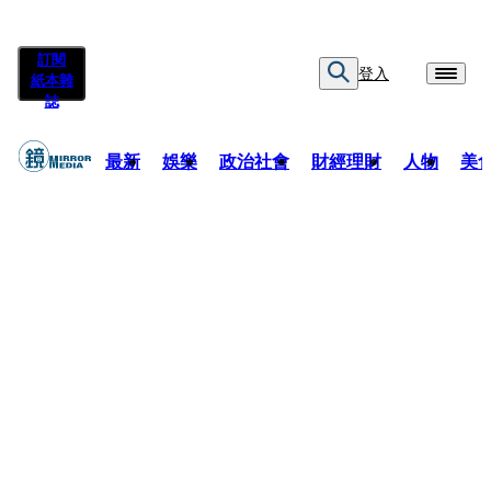
訂閱
登入
紙本雜
誌
最新
娛樂
政治社會
財經理財
人物
美