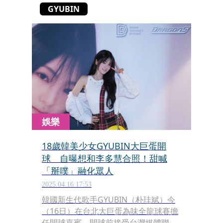
GYUBIN
娛樂
18歲韓美少女GYUBIN大巨蛋開
球 自曝想和李多慧合照！甜喊
「掰噗」融化眾人
2025.04.16 17:53
韓國新生代歌手GYUBIN（朴珪斌）今
（16日）在台北大巨蛋為味全龍球賽擔
任開球嘉賓，開球前接受台灣媒體聯