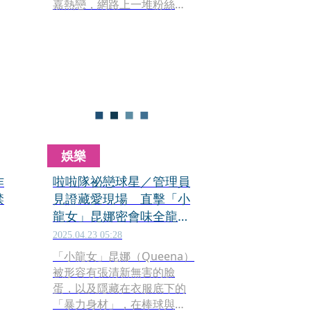
嘉熱戀，網路上一堆粉絲忙
著護航，說什麼男未婚女未
嫁，值得祝福云云。
球
娛樂
作
啦啦隊祕戀球星／管理員
禁
見證藏愛現場 直擊「小
龍女」昆娜密會味全龍球
星
2025.04.23 05:28
「小龍女」昆娜（Queena）
被形容有張清新無害的臉
蛋，以及隱藏在衣服底下的
「暴力身材」，在棒球與籃