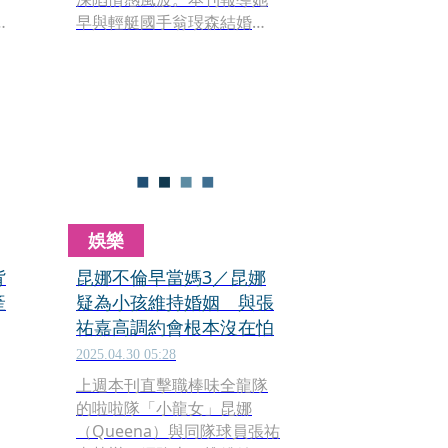
有
早與輕艇國手翁琝森結婚並
育有一女，但卻與同隊職棒
球員張祐嘉發展出不倫戀
情。消息曝光後，引發外界
譁然，就連親友都看不下
去，眼尖網友發現昆娜IG悄
悄移除啦啦隊標籤，味全龍
球團今也針對此事做出簡短
回應。
娛樂
背
昆娜不倫早當媽3／昆娜
產
疑為小孩維持婚姻 與張
祐嘉高調約會根本沒在怕
2025.04.30 05:28
上週本刊直擊職棒味全龍隊
的啦啦隊「小龍女」昆娜
（Queena）與同隊球員張祐