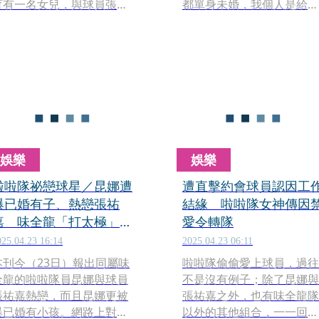
育有一名女兒，與球員張祐
都單身未婚，我個人是給予
嘉的熱戀喜訊恐變不倫證
祝福的。」種種留言，都是
據。對此，味全龍球團今晚
本刊報導味全龍啦啦隊「小
回應，「根據當事人說明與
龍女」昆娜（Queena）與
目前可得事實，雙方互動未
員張祐嘉曖昧時，網友們的
違反現行規範。」
力挺聲浪。
娛樂
娛樂
啦啦隊祕戀球星／昆娜遭
遭直擊約會球員認因工
爆已婚有子、熱戀張祐
結緣 啦啦隊女神傳因
嘉 味全龍「打太極」回
愛令轉隊
應了
025.04.23 16:14
2025.04.23 06:11
本刊今（23日）報出同屬味
啦啦隊偷偷愛上球員，過往
全龍的啦啦隊員昆娜與球員
不是沒有例子；除了昆娜與
張祐嘉熱戀，而且昆娜更被
張祐嘉之外，也有味全龍隊
爆已婚有小孩。網路上對於
以外的其他組合，一一回顧