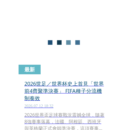
News & World Report》近日公布2026
至2027年度全球最佳大學排名，台灣大
學以全球第233名穩居全台第一；不
過，若聚焦近年熱門的「電腦科學」領
域，結果卻出現意外變化，一所私立大
學更衝上全台第2。
最新
2026世足／世界杯史上首見「世界
前4齊聚準決賽」 FIFA種子分流機
制奏效
2026.07.12 18:32
2026世界盃足球賽戰況震撼全球，隨著
8強賽事落幕，法國、阿根廷、西班牙
與英格蘭正式會師準決賽，這項賽事紀