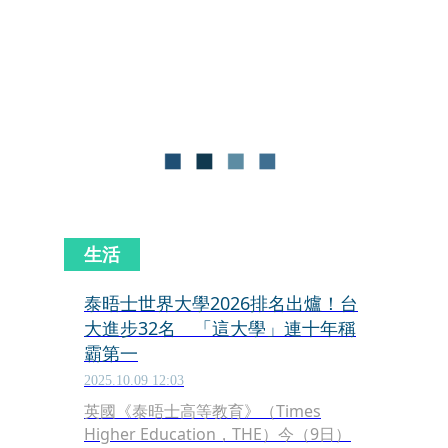
以6.714分位居第26名，排名比去年進
步1位，更是領先星、日、韓等亞洲鄰
近地區。雖然芬蘭正面臨失業與福利削
減，但強大的社會信任感與自然環境，
依舊讓他們穩坐全球最幸福寶座。
生活
泰晤士世界大學2026排名出爐！台
大進步32名 「這大學」連十年稱
霸第一
2025.10.09 12:03
英國《泰晤士高等教育》（Times
Higher Education，THE）今（9日）