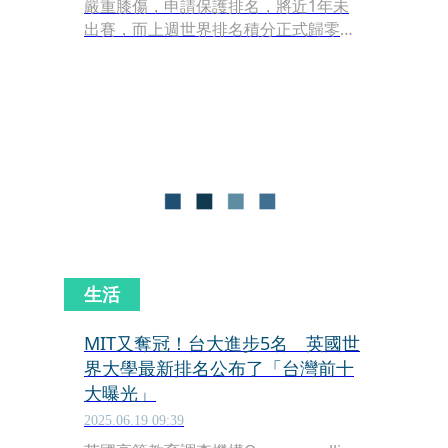
嚴重膝傷，申請保護排名，將近1年未
出賽，而上週世界排名積分正式歸零。
對此，英國名主播「克媽」克拉克（Gill
Clark）今（24日）在社群上撰文致敬
小戴，大讚對方是自己看過「最偉大」
的女子單打選手。
生活
MIT又奪冠！台大進步5名 英國世
界大學最新排名公布了「台灣前十
大曝光」
2025.06.19 09:39