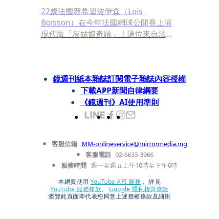
22歲法國新希望波伊森（Lois
Boisson）在今年法國網球公開賽上演
現代版「灰姑娘奇蹟」！這位來自法國
東部第戎的小將，去年因十字韌帶撕裂
錯過法網，經過6個月的艱辛復健後僅
花4個月就重返賽場，如今以外卡身份
首次征戰大滿貫正賽，一路過關斬將，
鏡週刊紙本雜誌
訂閱電子雜誌
內容授權
挺進女單4強，驚豔全球。
下載APP
新聞自律綱要
《鏡週刊》AI使用準則
客服信箱
MM-onlineservice@mirrormedia.mg
客服電話
02-6633-3966
服務時間
週一至週五上午10時至下午6時
本網頁使用
YouTube API 服務
， 詳見
YouTube 服務條款
、
Google 隱私權與條款
瀏覽此頁面即代表您同意上述授權條款及細則