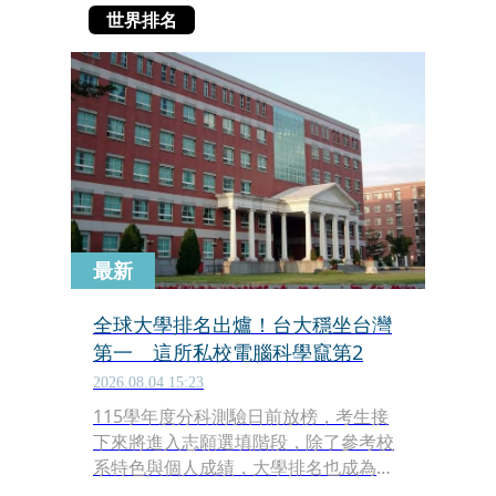
世界排名
最新
全球大學排名出爐！台大穩坐台灣
第一 這所私校電腦科學竄第2
2026.08.04 15:23
115學年度分科測驗日前放榜，考生接
下來將進入志願選填階段，除了參考校
系特色與個人成績，大學排名也成為不
少人選校的重要依據。美國《U.S.