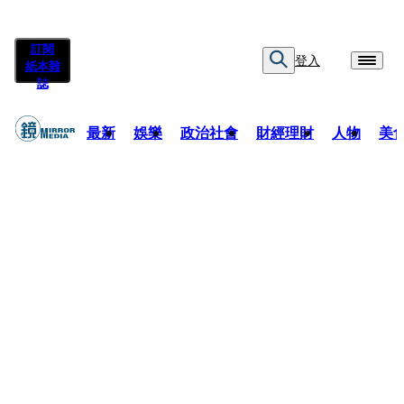
訂閱
登入
紙本雜
誌
最新
娛樂
政治社會
財經理財
人物
美