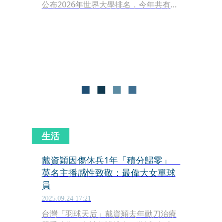
公布2026年世界大學排名，今年共有來
自115個國家與地區、2,191所大學上
榜，規模再創新高。國立台灣大學表現
亮眼，名列全球第140名，較去年的172
名大幅進步32名，創下近4年最佳成
績。全台共有14所大學進入世界前千大
榜單，與去年持平。
生活
戴資穎因傷休兵1年「積分歸零」
英名主播感性致敬：最偉大女單球
員
2025.09.24 17:21
台灣「羽球天后」戴資穎去年動刀治療