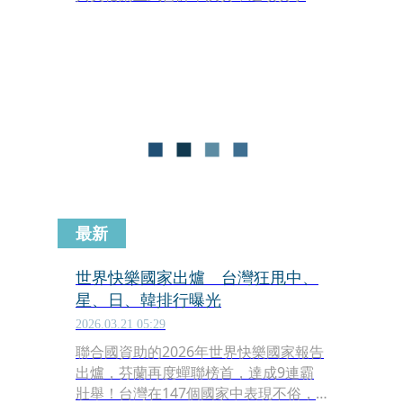
錄不僅創下世界盃史上首次由「世界排
名榜首4強」全員晉級的壯舉，更被視
為國際足總（FIFA）精心操盤的賽制勝
利。
最新
世界快樂國家出爐 台灣狂甩中、
星、日、韓排行曝光
2026.03.21 05:29
聯合國資助的2026年世界快樂國家報告
出爐，芬蘭再度蟬聯榜首，達成9連霸
壯舉！台灣在147個國家中表現不俗，