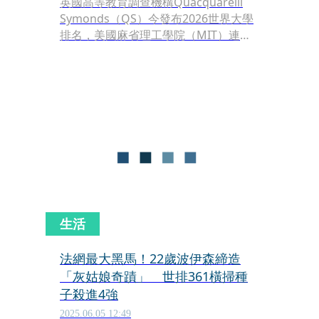
英國高等教育調查機構Quacquarelli
Symonds（QS）今發布2026世界大學
排名，美國麻省理工學院（MIT）連續
第14年居冠，亞洲排名最高的是新加坡
國立大學（NUS），在第8名，台灣排
名最高的是國立台灣大學，排名在第
63，較去年進步了5個名次；進入前200
強的還有國立清華大學及陽明交通大
學，全台名次最高的10間大學院校也曝
光了。
生活
法網最大黑馬！22歲波伊森締造
「灰姑娘奇蹟」 世排361橫掃種
子殺進4強
2025.06.05 12:49