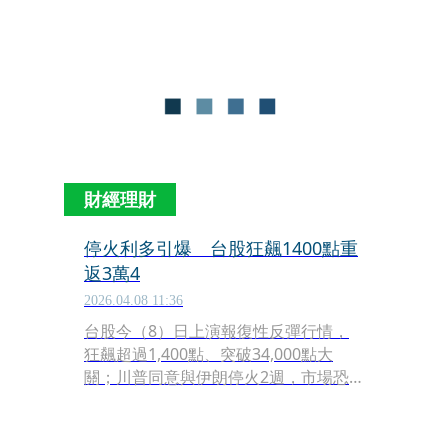
守停火安排，並重申烏方已多次提出復
活節停火倡議。
財經理財
停火利多引爆 台股狂飆1400點重
返3萬4
2026.04.08 11:36
台股今（8）日上演報復性反彈行情，
狂飆超過1,400點、突破34,000點大
關；川普同意與伊朗停火2週，市場恐
慌情緒回穩，油價回跌至半個月來低
點，推升台股強勁漲勢，權王台積電噴
發帶動，電金權值股全線起舞，資深分