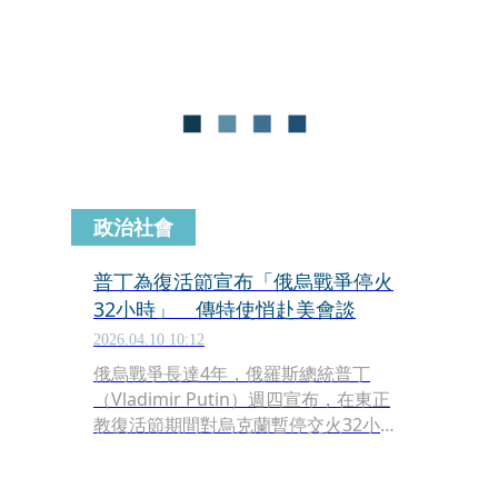
奧恩（Joseph Aoun）及以色列總理納
坦雅胡（Benjamin Netanyahu）進行
了「極佳的對話」後達成。此舉被視為
緩解中東緊張局勢的關鍵一步，更被外
界解讀為美、伊和平協議的前哨戰，希
望能藉此推動更廣泛的區域和平。
政治社會
普丁為復活節宣布「俄烏戰爭停火
32小時」 傳特使悄赴美會談
2026.04.10 10:12
俄烏戰爭長達4年，俄羅斯總統普丁
（Vladimir Putin）週四宣布，在東正
教復活節期間對烏克蘭暫停交火32小
時。烏克蘭總統澤倫斯基（Volodymyr
Zelenskiy）也隨即表示，基輔方面將遵