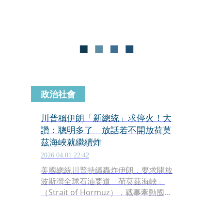
析師陳智霖認為，最壞狀況已過去，可
確認月線支撐布局強勢股。
政治社會
川普稱伊朗「新總統」求停火！大
讚：聰明多了 放話若不開放荷莫
茲海峽就繼續炸
2026.04.01 22:42
美國總統川普持續轟炸伊朗，要求開放
波斯灣全球石油要道「荷莫茲海峽」
（Strait of Hormuz），戰事牽動國際
能源供應，引發各國高度關注。川普稍
早在個人社群發文，聲稱伊朗的「新總