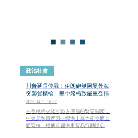
排由他親自提出，已獲俄羅斯總統普丁
與烏克蘭總統澤倫斯基同意，希望能成
為俄烏戰爭邁向終結的開端。
政治社會
川普延長停戰！伊朗砲艇阿曼外海
突襲貨櫃輪 擊中艦橋致嚴重受損
2026.04.22 16:07
在美伊停火談判陷入僵局的緊要關頭，
中東局勢再度因一場海上暴力衝突而全
面緊繃。根據英國海事貿易行動辦公室
（UKMTO）的最新通報，週三上午約7