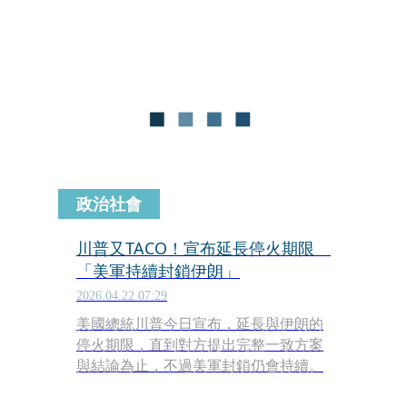
時55分，1艘貨櫃輪在阿曼外海約15海
里處、鄰近荷莫茲海峽的戰略要道，遭
到1艘隸屬於伊朗伊斯蘭革命衛隊
（IRGC）的砲艇襲擊。
政治社會
川普又TACO！宣布延長停火期限
「美軍持續封鎖伊朗」
2026.04.22 07:29
美國總統川普今日宣布，延長與伊朗的
停火期限，直到對方提出完整一致方案
與結論為止，不過美軍封鎖仍會持續。