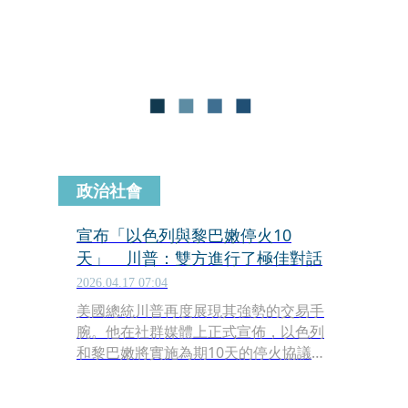
國與伊朗有望在即將到來的週末再次舉
行高層會晤，且伊朗方面已釋出重大讓
步，提議在未來20年內不持有核武。川
普在拉斯維加斯的一場活動中更直言，
這場始於今年2月底、重創全球能源市
場的衝突「應該很快就會結束」。
政治社會
宣布「以色列與黎巴嫩停火10
天」 川普：雙方進行了極佳對話
2026.04.17 07:04
美國總統川普再度展現其強勢的交易手
腕。他在社群媒體上正式宣佈，以色列
和黎巴嫩將實施為期10天的停火協議，
並於當地時間週四午夜起生效。川普透
露，這項進展是在他分別與黎巴嫩總統