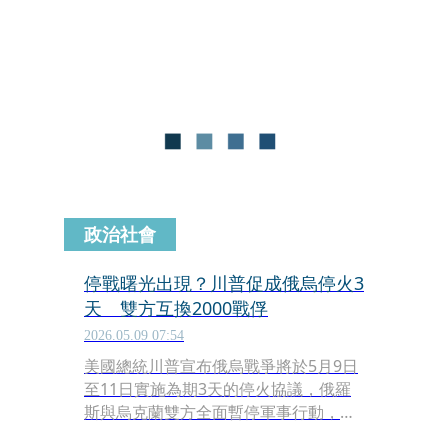
普丁尚未看到這封信，美國總統川普則
認為是件好事，「雙方都必須做出妥
協」。
政治社會
停戰曙光出現？川普促成俄烏停火3
天 雙方互換2000戰俘
2026.05.09 07:54
美國總統川普宣布俄烏戰爭將於5月9日
至11日實施為期3天的停火協議，俄羅
斯與烏克蘭雙方全面暫停軍事行動，各
自交換1000名戰俘。川普強調，這項安