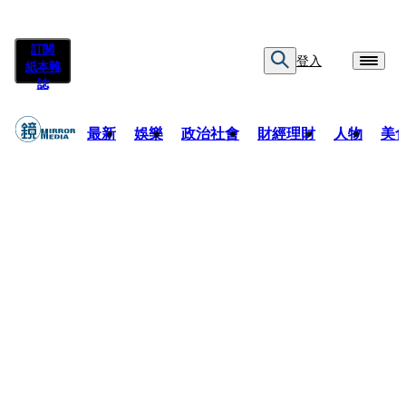
訂閱
登入
紙本雜
誌
最新
娛樂
政治社會
財經理財
人物
美