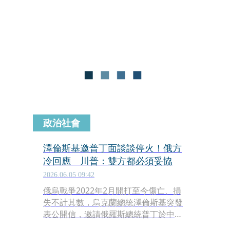
不會互相開火，雙方將待葬禮及相關儀
式結束後恢復談判。
政治社會
澤倫斯基邀普丁面談談停火！俄方
冷回應 川普：雙方都必須妥協
2026.06.05 09:42
俄烏戰爭2022年2月開打至今傷亡、損
失不計其數，烏克蘭總統澤倫斯基突發
表公開信，邀請俄羅斯總統普丁於中立
第三國面對面會談；對此，俄方回應，