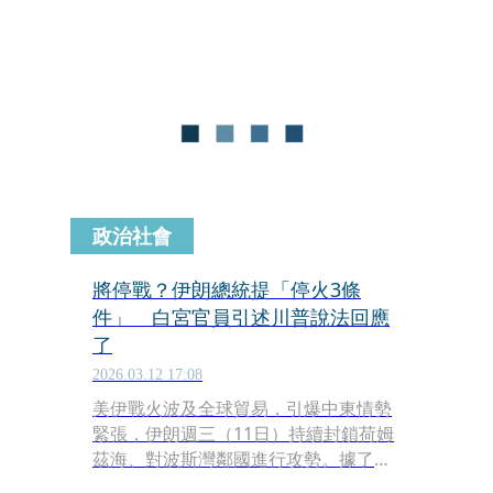
統」裴澤斯基安（Masoud
Pezeshkian）比之前的領導人來得聰
明，「他剛剛來請求美國停火了！」
政治社會
將停戰？伊朗總統提「停火3條
件」 白宮官員引述川普說法回應
了
2026.03.12 17:08
美伊戰火波及全球貿易，引爆中東情勢
緊張，伊朗週三（11日）持續封鎖荷姆
茲海、對波斯灣鄰國進行攻勢。據了
解，伊朗總統當天開出停火3大條件，