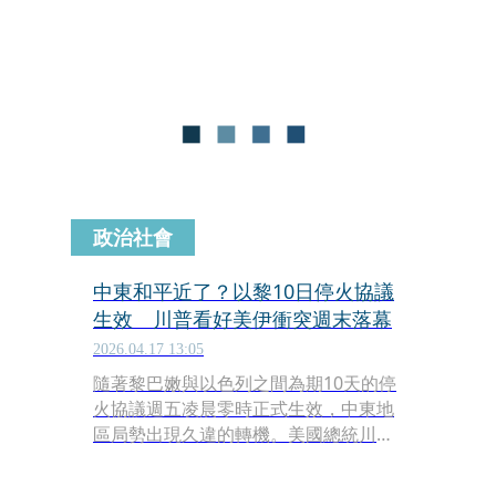
政治社會
中東和平近了？以黎10日停火協議
生效 川普看好美伊衝突週末落幕
2026.04.17 13:05
隨著黎巴嫩與以色列之間為期10天的停
火協議週五凌晨零時正式生效，中東地
區局勢出現久違的轉機。美國總統川普
對此樂觀表示，這可能成為結束伊朗戰
爭的重要里程碑。據白宮消息指出，美